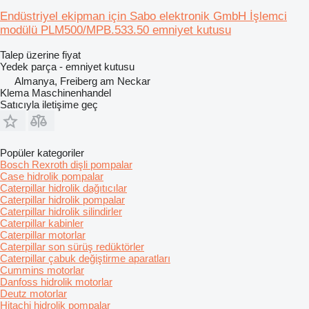
Endüstriyel ekipman için Sabo elektronik GmbH İşlemci
modülü PLM500/MPB.533.50 emniyet kutusu
Talep üzerine fiyat
Yedek parça - emniyet kutusu
Almanya, Freiberg am Neckar
Klema Maschinenhandel
Satıcıyla iletişime geç
Popüler kategoriler
Bosch Rexroth dişli pompalar
Case hidrolik pompalar
Caterpillar hidrolik dağıtıcılar
Caterpillar hidrolik pompalar
Caterpillar hidrolik silindirler
Caterpillar kabinler
Caterpillar motorlar
Caterpillar son sürüş redüktörler
Caterpillar çabuk değiştirme aparatları
Cummins motorlar
Danfoss hidrolik motorlar
Deutz motorlar
Hitachi hidrolik pompalar