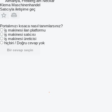
Almanya, Freiberg am Neckar
Klema Maschinenhandel
Satıcıyla iletişime geç
Portalımızı kısaca nasıl tanımlarsınız?
i̇ş makinesi ilan platformu
i̇ş makinesi satıcısı
i̇ş makinesi üreticisi
hiçbiri / Doğru cevap yok
Bir cevap seçin