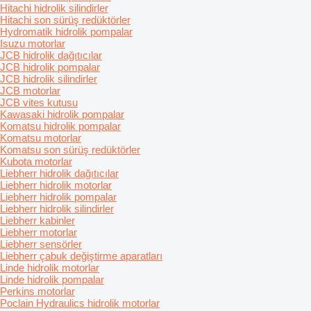
Hitachi hidrolik silindirler
Hitachi son sürüş redüktörler
Hydromatik hidrolik pompalar
Isuzu motorlar
JCB hidrolik dağıtıcılar
JCB hidrolik pompalar
JCB hidrolik silindirler
JCB motorlar
JCB vites kutusu
Kawasaki hidrolik pompalar
Komatsu hidrolik pompalar
Komatsu motorlar
Komatsu son sürüş redüktörler
Kubota motorlar
Liebherr hidrolik dağıtıcılar
Liebherr hidrolik motorlar
Liebherr hidrolik pompalar
Liebherr hidrolik silindirler
Liebherr kabinler
Liebherr motorlar
Liebherr sensörler
Liebherr çabuk değiştirme aparatları
Linde hidrolik motorlar
Linde hidrolik pompalar
Perkins motorlar
Poclain Hydraulics hidrolik motorlar