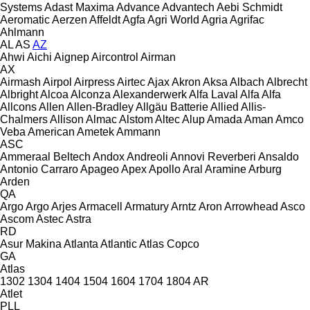
Systems
Adast Maxima
Advance
Advantech
Aebi Schmidt
Aeromatic
Aerzen
Affeldt
Agfa
Agri World
Agria
Agrifac
Ahlmann
AL
AS
AZ
Ahwi
Aichi
Aignep
Aircontrol
Airman
AX
Airmash
Airpol
Airpress
Airtec
Ajax
Akron
Aksa
Albach
Albrecht
Albright
Alcoa
Alconza
Alexanderwerk
Alfa Laval
Alfa
Alfa
Allcons
Allen
Allen‑Bradley
Allgäu Batterie
Allied
Allis-
Chalmers
Allison
Almac
Alstom
Altec
Alup
Amada
Aman
Amco
Veba
American
Ametek
Ammann
ASC
Ammeraal Beltech
Andox
Andreoli
Annovi Reverberi
Ansaldo
Antonio Carraro
Apageo
Apex
Apollo
Aral
Aramine
Arburg
Arden
QA
Argo
Argo
Arjes
Armacell
Armatury
Arntz
Aron
Arrowhead
Asco
Ascom
Astec
Astra
RD
Asur Makina
Atlanta
Atlantic
Atlas Copco
GA
Atlas
1302
1304
1404
1504
1604
1704
1804
AR
Atlet
PLL