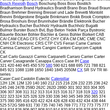
Bosch Rexroth
Bosch
Boschung
Boss
Boss
Bostitch
Bradharrison
Brand Hydraulics
Brandt
Brano
Bras
Braud
Braun
Braun
Brehmer
Breining
Bressel und Lade
Brevetti Montolit
Brevini
Bridgestone
Brigade
Brinkmann
Brokk
Brook Crompton
Brosa
Broshuis
Broyt
Brunnhuber
Brändle Elektronik
Bucher
Hydraulics
Bucher
Buchholz Hydraulik
Buchholz
Bugatti
Bulmor
Burster
Busch
BvL
Byp Beton Yedek Parça
Bystronic
Bäuerle
Böcker
Böhler
Büchler & Geiss
Bühler
Bürkert
CAB
CAI
CAM
CEAG
CFS
CHTZ
CHY
CIFA
CM
CMC
CME
CNC
CNH
CR Electronic
CRS
CTP
CVS Ferrari
Came
Camion
Camisa
Camozzi
Cams
Cangini
Cantoni
Canycom
Captok
CK
Carl
Carlo Gavazzi
Carmix
Carpanelli
Carraro
Carrier
Carter
Carver
Casagrande
Casappa
Casco
Case IH
Case
321
420
440
445
450
570
580
590
621
688
695
721
788
821
845
921
1088
1188
1650
1840
1845
2050M
CX
SR
SV
TR
W-
series
Caser
Cast
Castolin Eutectic
Caterpillar
12H
12K
12M
120
140
160
212
215
216
226
232
235
236
242
245
246
247B
259D
262C
262D
289D
301
302
303
304
305
306
307
308
311
312
313
314
315
316
317
318
319
320
321
322
323
324
325
326
329
330
336
340
345
349
350
365
374
375
390
395
416
420
422
424
426
428
430
432
434
438
444
525
572G
589
631
730
735
740
745
769
771
772
773
775
777
816
824
826
906
907
908
910
914
920
924
926
928
930
931