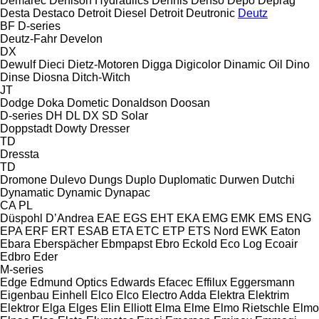
Demarec
Denison Hydraulics
Dennis
Denso
Depo
Deprag
Desta
Destaco
Detroit Diesel
Detroit
Deutronic
Deutz
BF
D-series
Deutz-Fahr
Develon
DX
Dewulf
Dieci
Dietz-Motoren
Digga
Digicolor
Dinamic Oil
Dino
Dinse
Diosna
Ditch-Witch
JT
Dodge
Doka
Dometic
Donaldson
Doosan
D-series
DH
DL
DX
SD
Solar
Doppstadt
Dowty
Dresser
TD
Dressta
TD
Dromone
Dulevo
Dungs
Duplo
Duplomatic
Durwen
Dutchi
Dynamatic
Dynamic
Dynapac
CA
PL
Düspohl
D’Andrea
EAE
EGS
EHT
EKA
EMG
EMK
EMS
ENG
EPA
ERF
ERT
ESAB
ETA
ETC
ETP
ETS Nord
EWK
Eaton
Ebara
Eberspächer
Ebmpapst
Ebro
Eckold
Eco Log
Ecoair
Edbro
Eder
M-series
Edge
Edmund Optics
Edwards
Efacec
Effilux
Eggersmann
Eigenbau
Einhell
Elco
Elco
Electro Adda
Elektra
Elektrim
Elektror
Elga
Elges
Elin
Elliott
Elma
Elme
Elmo Rietschle
Elmo