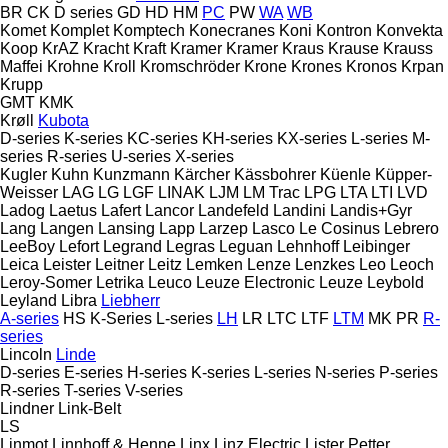
BR
CK
D series
GD
HD
HM
PC
PW
WA
WB
Komet
Komplet
Komptech
Konecranes
Koni
Kontron
Konvekta
Koop
KrAZ
Kracht
Kraft
Kramer
Kramer
Kraus
Krause
Krauss
Maffei
Krohne
Kroll
Kromschröder
Krone
Krones
Kronos
Krpan
Krupp
GMT
KMK
Krøll
Kubota
D-series
K-series
KC-series
KH-series
KX-series
L-series
M-
series
R-series
U-series
X-series
Kugler
Kuhn
Kunzmann
Kärcher
Kässbohrer
Küenle
Küpper-
Weisser
LAG
LG
LGF
LINAK
LJM
LM Trac
LPG
LTA
LTI
LVD
Ladog
Laetus
Lafert
Lancor
Landefeld
Landini
Landis+Gyr
Lang
Langen
Lansing
Lapp
Larzep
Lasco
Le Cosinus
Lebrero
LeeBoy
Lefort
Legrand
Legras
Leguan
Lehnhoff
Leibinger
Leica
Leister
Leitner
Leitz
Lemken
Lenze
Lenzkes
Leo
Leoch
Leroy-Somer
Letrika
Leuco
Leuze Electronic
Leuze
Leybold
Leyland
Libra
Liebherr
A-series
HS
K-Series
L-series
LH
LR
LTC
LTF
LTM
MK
PR
R-
series
Lincoln
Linde
D-series
E-series
H-series
K-series
L-series
N-series
P-series
R-series
T-series
V-series
Lindner
Link-Belt
LS
Linmot
Linnhoff & Henne
Linx
Linz Electric
Lister Petter