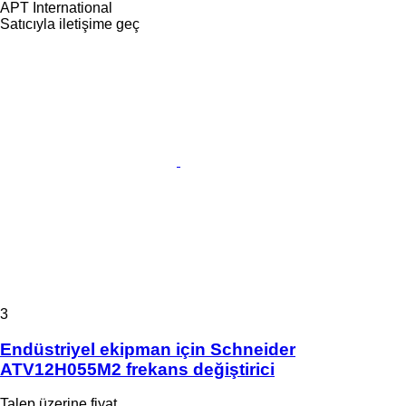
APT International
Satıcıyla iletişime geç
3
Endüstriyel ekipman için Schneider
ATV12H055M2 frekans değiştirici
Talep üzerine fiyat