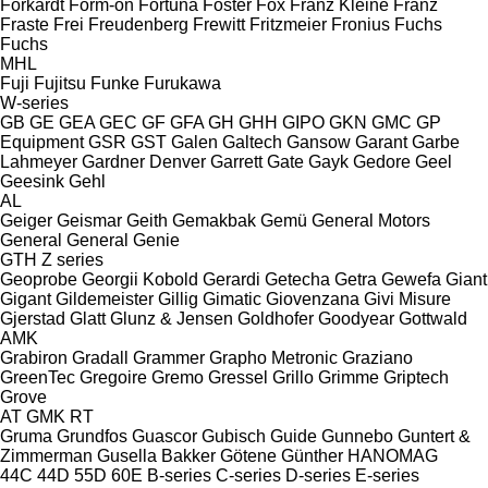
Forkardt
Form-on
Fortuna
Foster
Fox
Franz Kleine
Franz
Fraste
Frei
Freudenberg
Frewitt
Fritzmeier
Fronius
Fuchs
Fuchs
MHL
Fuji
Fujitsu
Funke
Furukawa
W-series
GB
GE
GEA
GEC
GF
GFA
GH
GHH
GIPO
GKN
GMC
GP
Equipment
GSR
GST
Galen
Galtech
Gansow
Garant
Garbe
Lahmeyer
Gardner Denver
Garrett
Gate
Gayk
Gedore
Geel
Geesink
Gehl
AL
Geiger
Geismar
Geith
Gemakbak
Gemü
General Motors
General
General
Genie
GTH
Z series
Geoprobe
Georgii Kobold
Gerardi
Getecha
Getra
Gewefa
Giant
Gigant
Gildemeister
Gillig
Gimatic
Giovenzana
Givi Misure
Gjerstad
Glatt
Glunz & Jensen
Goldhofer
Goodyear
Gottwald
AMK
Grabiron
Gradall
Grammer
Grapho Metronic
Graziano
GreenTec
Gregoire
Gremo
Gressel
Grillo
Grimme
Griptech
Grove
AT
GMK
RT
Gruma
Grundfos
Guascor
Gubisch
Guide
Gunnebo
Guntert &
Zimmerman
Gusella Bakker
Götene
Günther
HANOMAG
44C
44D
55D
60E
B-series
C-series
D-series
E-series