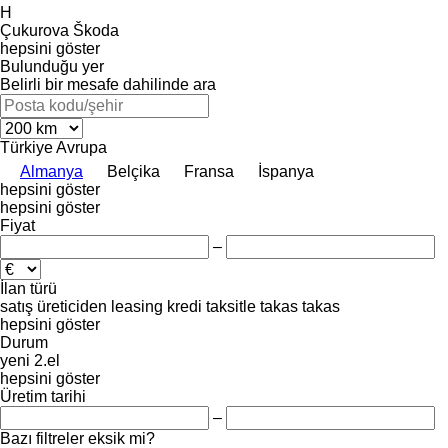
H
Çukurova
Škoda
hepsini göster
Bulunduğu yer
Belirli bir mesafe dahilinde ara
Türkiye
Avrupa
Almanya
Belçika
Fransa
İspanya
hepsini göster
hepsini göster
Fiyat
–
İlan türü
satış
üreticiden
leasing
kredi
taksitle
takas
takas
hepsini göster
Durum
yeni
2.el
hepsini göster
Üretim tarihi
–
Bazı filtreler eksik mi?