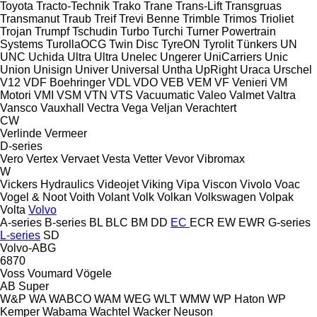
Toyota
Tracto-Technik
Trako
Trane
Trans-Lift
Transgruas
Transmanut
Traub
Treif
Trevi Benne
Trimble
Trimos
Trioliet
Trojan
Trumpf
Tschudin
Turbo
Turchi
Turner Powertrain
Systems
TurollaOCG
Twin Disc
TyreON
Tyrolit
Tünkers
UN
UNC
Uchida
Ultra
Ultra
Unelec
Ungerer
UniCarriers
Unic
Union
Unisign
Univer
Universal
Untha
UpRight
Uraca
Urschel
V12
VDF Boehringer
VDL
VDO
VEB
VEM
VF Venieri
VM
Motori
VMI
VSM
VTN
VTS
Vacuumatic
Valeo
Valmet
Valtra
Vansco
Vauxhall
Vectra
Vega
Veljan
Verachtert
CW
Verlinde
Vermeer
D-series
Vero
Vertex
Vervaet
Vesta
Vetter
Vevor
Vibromax
W
Vickers Hydraulics
Videojet
Viking
Vipa
Viscon
Vivolo
Voac
Vogel & Noot
Voith
Volant
Volk
Volkan
Volkswagen
Volpak
Volta
Volvo
A-series
B-series
BL
BLC
BM
DD
EC
ECR
EW
EWR
G-series
L-series
SD
Volvo-ABG
6870
Voss
Voumard
Vögele
AB
Super
W&P
WA
WABCO
WAM
WEG
WLT
WMW
WP Haton
WP
Kemper
Wabama
Wachtel
Wacker Neuson