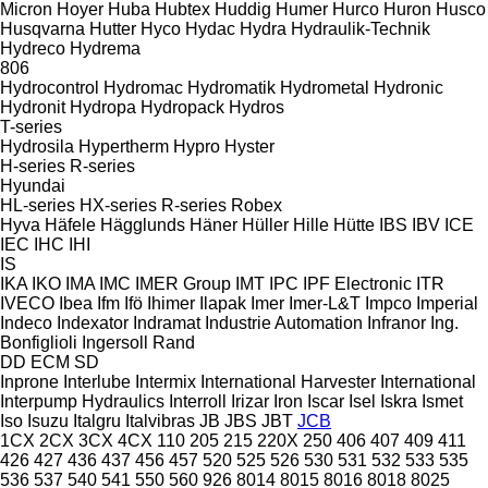
Micron
Hoyer
Huba
Hubtex
Huddig
Humer
Hurco
Huron
Husco
Husqvarna
Hutter
Hyco
Hydac
Hydra
Hydraulik-Technik
Hydreco
Hydrema
806
Hydrocontrol
Hydromac
Hydromatik
Hydrometal
Hydronic
Hydronit
Hydropa
Hydropack
Hydros
T-series
Hydrosila
Hypertherm
Hypro
Hyster
H-series
R-series
Hyundai
HL-series
HX-series
R-series
Robex
Hyva
Häfele
Hägglunds
Häner
Hüller Hille
Hütte
IBS
IBV
ICE
IEC
IHC
IHI
IS
IKA
IKO
IMA
IMC
IMER Group
IMT
IPC
IPF Electronic
ITR
IVECO
Ibea
Ifm
Ifö
Ihimer
Ilapak
Imer
Imer-L&T
Impco
Imperial
Indeco
Indexator
Indramat
Industrie Automation
Infranor
Ing.
Bonfiglioli
Ingersoll Rand
DD
ECM
SD
Inprone
Interlube
Intermix
International Harvester
International
Interpump Hydraulics
Interroll
Irizar
Iron
Iscar
Isel
Iskra
Ismet
Iso
Isuzu
Italgru
Italvibras
JB
JBS
JBT
JCB
1CX
2CX
3CX
4CX
110
205
215
220X
250
406
407
409
411
426
427
436
437
456
457
520
525
526
530
531
532
533
535
536
537
540
541
550
560
926
8014
8015
8016
8018
8025