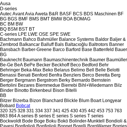
Ausa
D-series
Autec
Avant
Avia
Aweta
B&R
BASF
BCS
BDS Maschinen
BF
BG
BGS
BMF
BMS
BMT
BMW
BOA
BOMAG
BC
BM
BW
BQ
BSM
BST
BT
C-series
LPE
LWE
OSE
SPE
SWE
Bachmann
Bahco
Bahmüller
Balance Systems
Baldor
Baljer &
Zembrod
Balkancar
Balluff
Bals
Baltacıoğlu
Baltrotors
Banner
Bansbach
Barber-Greene
Barco
Barford
Base
Battenfeld
Bauer
BG
Bauknecht
Baumann
Baumaschinentechnik
Baumer
Baumüller
Be-Ge
BeA
BePe
Becker
Beckhoff
Beco
Bedford
Behr
Behringer
Beka-Max
Beko
Belarus
Belimo
Bell
Belle
Belotti
Benassi
Benati
Benford
Benfra
Benzlers
Berco
Beretta
Berg
Berger
Bergmann
Bergstrom
Berky
Bernardo
Bernstein
Bertolini
Bezares
Biemmedue
Bierrebi
Bihl+Wiedemann
Bilz
Binder
Binotto
Birkenbeul
Bison
Bitelli
BB
Bitzer
Bizerba
Bizon
Blanchard
Blickle
Blum
Boart Longyear
Bobard
Bobcat
320
325
328
331
334
337
341
425
430
435
442
453
753
763
863
864
A series
B series
E series
S series
T series
Bockwoldt
Bode
Boge
Boku
Bokö
Bolinder-Munktell
Bondioli &
Pavesi
Bonfiglioli
Bonfiglioli
Bonnet
Borelli
BorgWarner
Borries