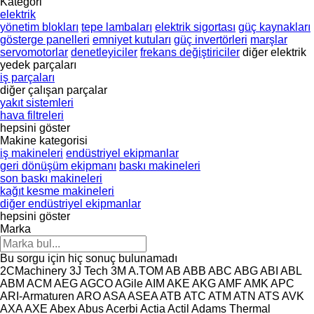
Kategori
elektrik
yönetim blokları
tepe lambaları
elektrik sigortası
güç kaynakları
gösterge panelleri
emniyet kutuları
güç invertörleri
marşlar
servomotorlar
denetleyiciler
frekans değiştiriciler
diğer elektrik
yedek parçaları
iş parçaları
diğer çalışan parçalar
yakıt sistemleri
hava filtreleri
hepsini göster
Makine kategorisi
iş makineleri
endüstriyel ekipmanlar
geri dönüşüm ekipmanı
baskı makineleri
son baskı makineleri
kağıt kesme makineleri
diğer endüstriyel ekipmanlar
hepsini göster
Marka
Bu sorgu için hiç sonuç bulunamadı
2CMachinery
3J Tech
3M
A.TOM
AB
ABB
ABC
ABG
ABI
ABL
ABM
ACM
AEG
AGCO
AGile
AIM
AKE
AKG
AMF
AMK
APC
ARI-Armaturen
ARO
ASA
ASEA
ATB
ATC
ATM
ATN
ATS
AVK
AXA
AXE
Abex
Abus
Acerbi
Actia
Actil
Adams Thermal