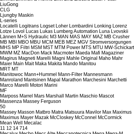
LiuGong
CLG
Ljungby Maskin
L-series
Locatelli
Logitrans
Logset
Loher
Lombardini
Lonking
Lorenz
Lotze
Lovol
Lucas
Lukas
Lumberg Automation
Luna
Lvovskii
Lännen
M+S Hydraulic
M3
MAN
MAS
MAY
MAZ
MB Crusher
MB
MBI
MBO
MBU
MCM
MEB
MEZ
MGV Stromversorgungen
MHS
MP Filtri
MSM
MST
MTM Power
MTS
MTU
MW-Schickart
MWM
MZ
MacDon
Mack
Macmoter
Maeda
Mafi
Magaziner
Magirus
Magneti Marelli
Magni
Mahle Original
Maho
Mahr
Maier
Main
Mait
Maka
Makita
Mando
Manitou
MRT
MT
Manitowoc
Mann+Hummel
Mann-Filter
Mannesmann
Manroland
Mantsinen
Mapal
Marathon
Marchesini
Marchetti
Marco
Marelli Motori
Marini
MF
Marposs
Marrel
Mars
Marshall
Martin
Maschio
Mascot
Massenza
Massey Ferguson
50
Massey
Masson
Matbro
Matra
Matsuura
Mavilor
Max
Maximus
Maximus
Mayer
Mazak
McCloskey
McConnel
McCormick
Mean Well
Mecalac
11
12
14
714
Mecalux
Mecbo
Mecc Alte
Meccanotecnica
Mega
Mega-M