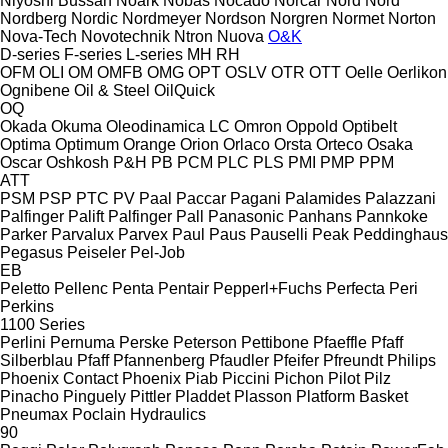
Niyoshi Bussan
Noark
Nobas
Nocado
Norcar
Nord
Nord
Nordberg
Nordic
Nordmeyer
Nordson
Norgren
Normet
Norton
Nova-Tech
Novotechnik
Ntron
Nuova
O&K
D-series
F-series
L-series
MH
RH
OFM
OLI
OM
OMFB
OMG
OPT
OSLV
OTR
OTT
Oelle
Oerlikon
Ognibene
Oil & Steel
OilQuick
OQ
Okada
Okuma
Oleodinamica LC
Omron
Oppold
Optibelt
Optima
Optimum
Orange
Orion
Orlaco
Orsta
Orteco
Osaka
Oscar
Oshkosh
P&H
PB
PCM
PLC
PLS
PMI
PMP
PPM
ATT
PSM
PSP
PTC
PV
Paal
Paccar
Pagani
Palamides
Palazzani
Palfinger Palift
Palfinger
Pall
Panasonic
Panhans
Pannkoke
Parker
Parvalux
Parvex
Paul
Paus
Pauselli
Peak
Peddinghaus
Pegasus
Peiseler
Pel-Job
EB
Peletto
Pellenc
Penta
Pentair
Pepperl+Fuchs
Perfecta
Peri
Perkins
1100 Series
Perlini
Pernuma
Perske
Peterson
Pettibone
Pfaeffle
Pfaff
Silberblau
Pfaff
Pfannenberg
Pfaudler
Pfeifer
Pfreundt
Philips
Phoenix Contact
Phoenix
Piab
Piccini
Pichon
Pilot
Pilz
Pinacho
Pinguely
Pittler
Pladdet
Plasson
Platform Basket
Pneumax
Poclain Hydraulics
90