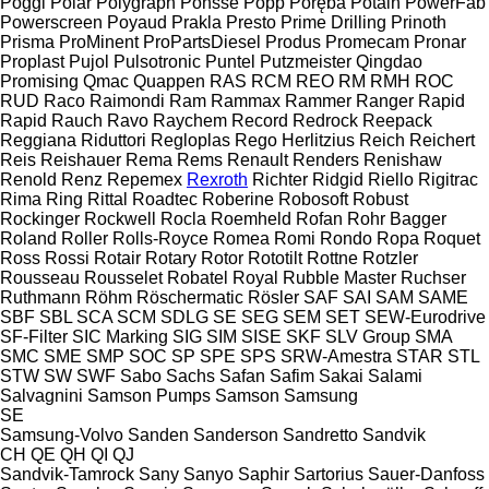
Poggi
Polar
Polygraph
Ponsse
Popp
Poręba
Potain
PowerFab
Powerscreen
Poyaud
Prakla
Presto
Prime Drilling
Prinoth
Prisma
ProMinent
ProPartsDiesel
Produs
Promecam
Pronar
Proplast
Pujol
Pulsotronic
Puntel
Putzmeister
Qingdao
Promising
Qmac
Quappen
RAS
RCM
REO
RM
RMH
ROC
RUD
Raco
Raimondi
Ram
Rammax
Rammer
Ranger
Rapid
Rapid
Rauch
Ravo
Raychem
Record
Redrock
Reepack
Reggiana Riduttori
Regloplas
Rego Herlitzius
Reich
Reichert
Reis
Reishauer
Rema
Rems
Renault
Renders
Renishaw
Renold
Renz
Repemex
Rexroth
Richter
Ridgid
Riello
Rigitrac
Rima
Ring
Rittal
Roadtec
Roberine
Robosoft
Robust
Rockinger
Rockwell
Rocla
Roemheld
Rofan
Rohr Bagger
Roland
Roller
Rolls-Royce
Romea
Romi
Rondo
Ropa
Roquet
Ross
Rossi
Rotair
Rotary
Rotor
Rototilt
Rottne
Rotzler
Rousseau
Rousselet Robatel
Royal
Rubble Master
Ruchser
Ruthmann
Röhm
Röschermatic
Rösler
SAF
SAI
SAM
SAME
SBF
SBL
SCA
SCM
SDLG
SE
SEG
SEM
SET
SEW-Eurodrive
SF-Filter
SIC Marking
SIG
SIM
SISE
SKF
SLV Group
SMA
SMC
SME
SMP
SOC
SP
SPE
SPS
SRW-Amestra
STAR
STL
STW
SW
SWF
Sabo
Sachs
Safan
Safim
Sakai
Salami
Salvagnini
Samson Pumps
Samson
Samsung
SE
Samsung-Volvo
Sanden
Sanderson
Sandretto
Sandvik
CH
QE
QH
QI
QJ
Sandvik-Tamrock
Sany
Sanyo
Saphir
Sartorius
Sauer-Danfoss