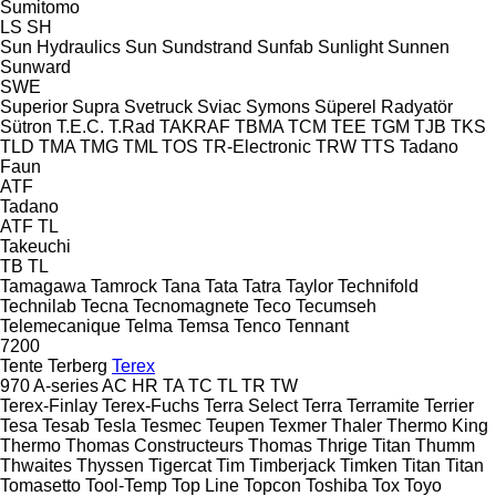
Sumitomo
LS
SH
Sun Hydraulics
Sun
Sundstrand
Sunfab
Sunlight
Sunnen
Sunward
SWE
Superior
Supra
Svetruck
Sviac
Symons
Süperel Radyatör
Sütron
T.E.C.
T.Rad
TAKRAF
TBMA
TCM
TEE
TGM
TJB
TKS
TLD
TMA
TMG
TML
TOS
TR-Electronic
TRW
TTS
Tadano
Faun
ATF
Tadano
ATF
TL
Takeuchi
TB
TL
Tamagawa
Tamrock
Tana
Tata
Tatra
Taylor
Technifold
Technilab
Tecna
Tecnomagnete
Teco
Tecumseh
Telemecanique
Telma
Temsa
Tenco
Tennant
7200
Tente
Terberg
Terex
970
A-series
AC
HR
TA
TC
TL
TR
TW
Terex-Finlay
Terex-Fuchs
Terra Select
Terra
Terramite
Terrier
Tesa
Tesab
Tesla
Tesmec
Teupen
Texmer
Thaler
Thermo King
Thermo
Thomas Constructeurs
Thomas
Thrige Titan
Thumm
Thwaites
Thyssen
Tigercat
Tim
Timberjack
Timken
Titan
Titan
Tomasetto
Tool-Temp
Top Line
Topcon
Toshiba
Tox
Toyo