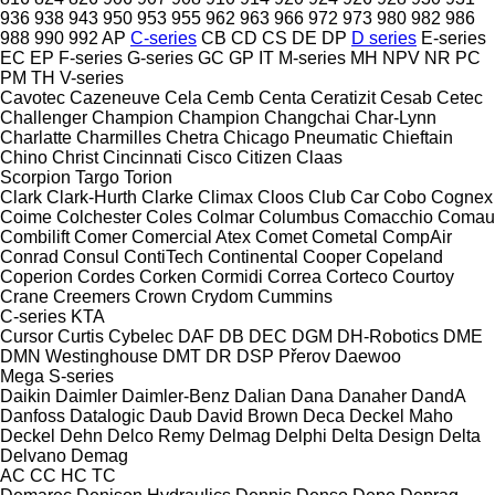
936
938
943
950
953
955
962
963
966
972
973
980
982
986
988
990
992
AP
C-series
CB
CD
CS
DE
DP
D series
E-series
EC
EP
F-series
G-series
GC
GP
IT
M-series
MH
NPV
NR
PC
PM
TH
V-series
Cavotec
Cazeneuve
Cela
Cemb
Centa
Ceratizit
Cesab
Cetec
Challenger
Champion
Champion
Changchai
Char-Lynn
Charlatte
Charmilles
Chetra
Chicago Pneumatic
Chieftain
Chino
Christ
Cincinnati
Cisco
Citizen
Claas
Scorpion
Targo
Torion
Clark
Clark-Hurth
Clarke
Climax
Cloos
Club Car
Cobo
Cognex
Coime
Colchester
Coles
Colmar
Columbus
Comacchio
Comau
Combilift
Comer
Comercial Atex
Comet
Cometal
CompAir
Conrad
Consul
ContiTech
Continental
Cooper
Copeland
Coperion
Cordes
Corken
Cormidi
Correa
Corteco
Courtoy
Crane
Creemers
Crown
Crydom
Cummins
C-series
KTA
Cursor
Curtis
Cybelec
DAF
DB
DEC
DGM
DH-Robotics
DME
DMN Westinghouse
DMT
DR
DSP Přerov
Daewoo
Mega
S-series
Daikin
Daimler
Daimler-Benz
Dalian
Dana
Danaher
DandA
Danfoss
Datalogic
Daub
David Brown
Deca
Deckel Maho
Deckel
Dehn
Delco Remy
Delmag
Delphi
Delta Design
Delta
Delvano
Demag
AC
CC
HC
TC