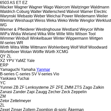
6503
AS
ET
EZ
Wacker
Wagner
Wagner
Wago
Waircom
Waitzinger
Waldmann
Waldrich Coburg
Walter
Walterscheid
Walvoil
Warner Electric
Warynski
Webasto
Weber
Weichai Power
Weidemann
Weiler
Weimar
Weishaupt
Weiss
Weka
Weko
Welte
Wenglor
Werklust
WG
Werner & Pfleiderer
Westinghouse
Westland
Weycor
White
WiPa
Widia
Wieland
Wika
Wile
Wille
Wilo
Wilson Tool
Wimmer
Winbull
Winkelbauer
Winter
Wippermann
Wirtgen
W-series
WR
Wirth
Witra
Witte
Wittmann
Wohlenberg
Wolf
Wolf
Woodward
Wortelboer
Wotan
Wölfle
Würth
XCMG
QY
ZL
XZ
YPV
YaMZ
Yale
ERP
Yamaguchi
Yamaha
Yanmar
B-series
C-series
SV
V-series
Vio
Yaskawa
Yuchai
YC
Yunnei
ZB
ZF Lenksysteme
ZF
ZFE
ZMM
ZTS
Zago
Zalkin
Zanasi
Zander
Zapi
Zaugg
Zecher
Zeck
Zeppelin
ZM
Zetor
Zettelmeyer
ZL
Zexel
Zinser
Zollern
Zoomlion
di-soric
Åkerman