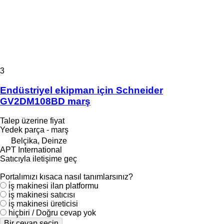
3
Endüstriyel ekipman için Schneider
GV2DM108BD marş
Talep üzerine fiyat
Yedek parça - marş
Belçika, Deinze
APT International
Satıcıyla iletişime geç
Portalımızı kısaca nasıl tanımlarsınız?
i̇ş makinesi ilan platformu
i̇ş makinesi satıcısı
i̇ş makinesi üreticisi
hiçbiri / Doğru cevap yok
Bir cevap seçin