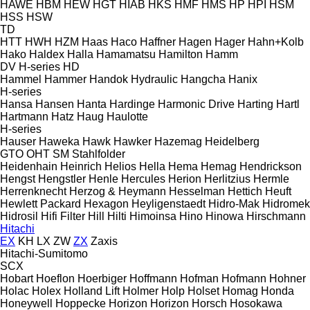
HAWE
HBM
HEW
HGT
HIAB
HKS
HMF
HMS
HP
HPI
HSM
HSS
HSW
TD
HTT
HWH
HZM
Haas
Haco
Haffner
Hagen
Hager
Hahn+Kolb
Hako
Haldex
Halla
Hamamatsu
Hamilton
Hamm
DV
H-series
HD
Hammel
Hammer
Handok Hydraulic
Hangcha
Hanix
H-series
Hansa
Hansen
Hanta
Hardinge
Harmonic Drive
Harting
Hartl
Hartmann
Hatz
Haug
Haulotte
H-series
Hauser
Haweka
Hawk
Hawker
Hazemag
Heidelberg
GTO
OHT
SM
Stahlfolder
Heidenhain
Heinrich
Helios
Hella
Hema
Hemag
Hendrickson
Hengst
Hengstler
Henle
Hercules
Herion
Herlitzius
Hermle
Herrenknecht
Herzog & Heymann
Hesselman
Hettich
Heuft
Hewlett Packard
Hexagon
Heyligenstaedt
Hidro-Mak
Hidromek
Hidrosil
Hifi Filter
Hill
Hilti
Himoinsa
Hino
Hinowa
Hirschmann
Hitachi
EX
KH
LX
ZW
ZX
Zaxis
Hitachi-Sumitomo
SCX
Hobart
Hoeflon
Hoerbiger
Hoffmann
Hofman
Hofmann
Hohner
Holac
Holex
Holland Lift
Holmer
Holp
Holset
Homag
Honda
Honeywell
Hoppecke
Horizon
Horizon
Horsch
Hosokawa