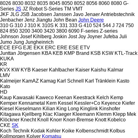
8026
8030
8032
8035
8045
8050
8052
8056
8060
8080
G-
Series
JS
JZ
Robot
S-Series
TM
VMT
JKF
JLG
JSB
Jacobsen
Janssen
Javo
Jenaer Antriebstechnik
Jenbacher
Jenz
Jiangtu
John Bean
John Deere
310 G
310 J
310 K
310S K
331
333 G
410
524
544 J
724
750
824
850
3200
3400
3420
3800
6090
F-series
Z-series
Johnson
Josef Kihlberg
Joskin
Jost
Joy
Joyner
Jufeba
Juli
Jumo
Jung
Jungheinrich
ECE
EFG
EJE
EKX
ERC
ERE
ESE
ETV
Junttan
Jörgensen
KBA
KEB
KMP Brand
KSB
KSW
KTL-Track
KUKA
KR
KVX
KW
KYB
Kaeser
Kahlbacher
Kaiser
Kaishu
Kalmar
LMV
Kalmeijer
KamAZ
Kamag
Karl Schnell
Karl Tränklein
Kasto
Kato
HD
Kaup
Kawasaki
Kaweco
Keenan
Keestrack
Kelch
Kemp
Kemper
Kennametal
Kern
Kessel
Kessler+Co
Keyence
Kiefer
Kiesel
Kieselmann
Kilian
King Long
Kinglink
Kinshofer
Kitagawa
Kjellberg
Klac
Klaeger
Kleemann
Klemm
Klepp Mek
Klöckner
Knecht
Knoll
Knorr
Knorr-Bremse
Knott
Kobelco
CKE
SK
Koch Technik
Kodak
Kohler
Koike
Kolbenschmidt
Kolbus
Kollmorgen
Kolver
Komatsu