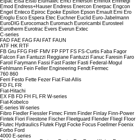
Elpac
Elsa
Elsto
Elumatec
Emci
Emerson
Eminox
Emmegi
Emod
Endress+Hauser
Endress
Enercon
Enerpac
Engcon
Engel
Enteco
Epiroc
Epoke
Epsilon
Epson
Ernault
Erni
Ero
Eroglu
Esco
Espera
Etec
Euchner
Euclid
Euro-Jabelmann
EuroDIG
Eurocomach
Euromach
Euroricambi
Eurosteel
Eurotherm
Eurotrac
Evers
Everun
Extec
C-series
FAD
FAE
FAG
FAI
FAT
FAUN
ATF
HK
RTF
FB Gru
FFG
FHF
FMV
FP
FPT
FS
FS-Curtis
Faba
Fagor
Falcon
Fan
Fantuzzi Reggiane
Fantuzzi
Fanuc
Faresin
Faro
Faroil
Farymann
Fassi
Fast
Faster
Fasti
Federal-Mogul
Fehlmann
Fein
Feller Engineering
Fendt
Fermec
760
860
Ferri
Festo
Fette
Fezer
Fiat
Fiat-Allis
FD
FL
FR
Fiat-Hitachi
EX
FB
FD
FH
FL
FR
W-series
Fiat-Kobelco
E-series
W-series
Fibro
Fiedler
Fiessler
Fimec
Fimm
Finder
Finlay
Finn-Power
Fintek
Fiori
Firestone
Fischer
Fleetguard
Flender
Fliegl
Floor
Flutec Hydraulics
Flutek
Flygt
Focke
Focus
Foellmer
Foenix
Forbo
Ford
4000
E-series