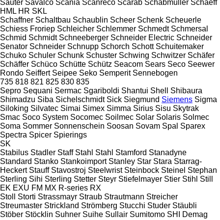
Sauter
Savalco
Scania
Scanreco
Scarab
Schabmüller
Schaeff
HML
HR
SKL
Schaffner
Schaltbau
Schaublin
Scheer
Schenk
Scheuerle
Schiess Froriep
Schleicher
Schlemmer
Schmedt
Schmersal
Schmid
Schmidt
Schneeberger
Schneider Electric
Schneider
Senator
Schneider
Schnupp
Schorch
Schott
Schuitemaker
Schuko
Schuler
Schunk
Schuster
Schwing
Schwitzer
Schäfer
Schäffer
Schüco
Schütte
Schütz
Seacom
Sears
Seco
Seewer
Rondo
Seiffert
Seipee
Seko
Semperit
Sennebogen
735
818
821
825
830
835
Sepro
Sequani
Sermac
Sgariboldi
Shantui
Shell
Shibaura
Shimadzu
Siba
Sichelschmidt
Sick
Siegmund
Siemens
Sigma
Siloking
Silvatec
Simai
Simex
Simma
Sirius
Sisu
Skytrak
Smac
Soco System
Socomec
Soilmec
Solar
Solaris
Solmec
Soma
Sommer
Sonnenschein
Soosan
Sovam
Spal
Sparex
Spectra
Spicer
Spierings
SK
Stabilus
Stadler
Staff
Stahl
Stahl
Stamford
Stanadyne
Standard
Stanko
Stankoimport
Stanley
Star
Stara
Starrag-
Heckert
Stauff
Stavostroj
Steelwrist
Steinbock
Steinel
Stephan
Sterling Sihi
Sterling
Stetter
Steyr
Stiefelmayer
Stier
Stihl
Still
EK
EXU
FM
MX
R-series
RX
Stoll
Storti
Strassmayr
Straub
Strautmann
Streicher
Streumaster
Strickland
Strömberg
Stucchi
Studer
Stäubli
Stöber
Stöcklin
Suhner
Suihe
Sullair
Sumitomo SHI Demag