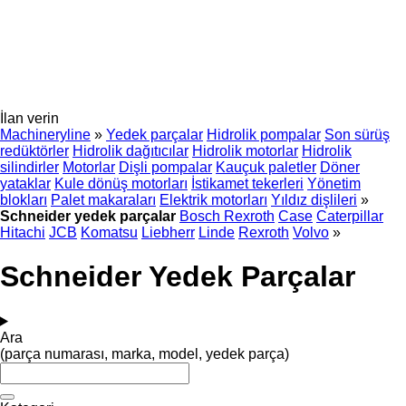
İlan verin
Machineryline
»
Yedek parçalar
Hidrolik pompalar
Son sürüş
redüktörler
Hidrolik dağıtıcılar
Hidrolik motorlar
Hidrolik
silindirler
Motorlar
Dişli pompalar
Kauçuk paletler
Döner
yataklar
Kule dönüş motorları
İstikamet tekerleri
Yönetim
blokları
Palet makaraları
Elektrik motorları
Yıldız dişlileri
»
Schneider yedek parçalar
Bosch Rexroth
Case
Caterpillar
Hitachi
JCB
Komatsu
Liebherr
Linde
Rexroth
Volvo
»
Schneider Yedek Parçalar
Ara
(parça numarası, marka, model, yedek parça)