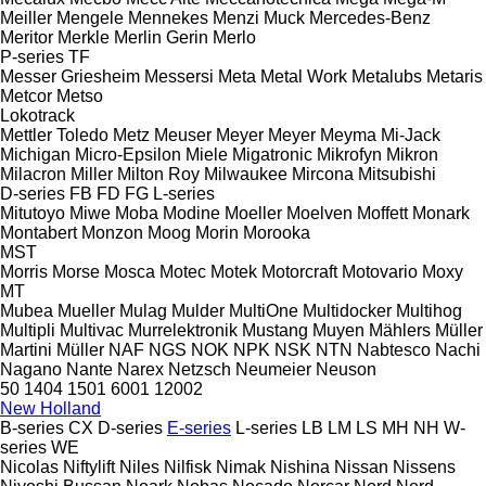
Meiller
Mengele
Mennekes
Menzi Muck
Mercedes-Benz
Meritor
Merkle
Merlin Gerin
Merlo
P-series
TF
Messer Griesheim
Messersi
Meta
Metal Work
Metalubs
Metaris
Metcor
Metso
Lokotrack
Mettler Toledo
Metz
Meuser
Meyer
Meyer
Meyma
Mi-Jack
Michigan
Micro-Epsilon
Miele
Migatronic
Mikrofyn
Mikron
Milacron
Miller
Milton Roy
Milwaukee
Mircona
Mitsubishi
D-series
FB
FD
FG
L-series
Mitutoyo
Miwe
Moba
Modine
Moeller
Moelven
Moffett
Monark
Montabert
Monzon
Moog
Morin
Morooka
MST
Morris
Morse
Mosca
Motec
Motek
Motorcraft
Motovario
Moxy
MT
Mubea
Mueller
Mulag
Mulder
MultiOne
Multidocker
Multihog
Multipli
Multivac
Murrelektronik
Mustang
Muyen
Mählers
Müller
Martini
Müller
NAF
NGS
NOK
NPK
NSK
NTN
Nabtesco
Nachi
Nagano
Nante
Narex
Netzsch
Neumeier
Neuson
50
1404
1501
6001
12002
New Holland
B-series
CX
D-series
E-series
L-series
LB
LM
LS
MH
NH
W-
series
WE
Nicolas
Niftylift
Niles
Nilfisk
Nimak
Nishina
Nissan
Nissens