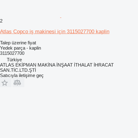
2
Atlas Copco iş makinesi için 3115027700 kaplin
Talep üzerine fiyat
Yedek parça - kaplin
3115027700
Türkiye
ATLAS EKİPMAN MAKİNA İNŞAAT İTHALAT İHRACAT
SAN.TİC.LTD.ŞTİ
Satıcıyla iletişime geç