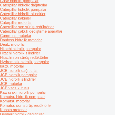
Case hidrolik pompalar
Caterpillar hidrolik dağıtıcılar
Caterpillar hidrolik pompalar
Caterpillar hidrolik silindirler
Caterpillar kabinler
Caterpillar motorlar
Caterpillar son sürüş redüktörler
Caterpillar çabuk değiştirme aparatları
Cummins motorlar
Danfoss hidrolik motorlar
Deutz motorlar
Hitachi hidrolik pompalar
Hitachi hidrolik silindirler
Hitachi son sürüş redüktörler
Hydromatik hidrolik pompalar
Isuzu motorlar
JCB hidrolik dağıtıcılar
JCB hidrolik pompalar
JCB hidrolik silindirler
JCB motorlar
JCB vites kutusu
Kawasaki hidrolik pompalar
Komatsu hidrolik pompalar
Komatsu motorlar
Komatsu son sürüş redüktörler
Kubota motorlar
Liebherr hidrolik dağıtıcılar