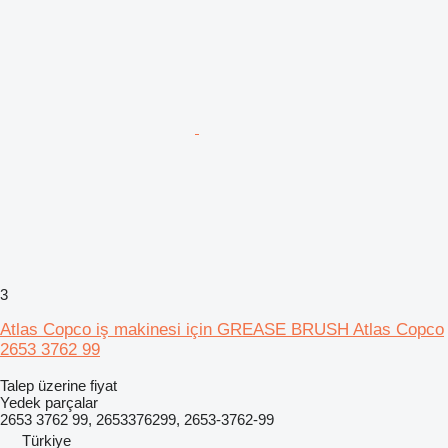
3
Atlas Copco iş makinesi için GREASE BRUSH Atlas Copco
2653 3762 99
Talep üzerine fiyat
Yedek parçalar
2653 3762 99, 2653376299, 2653-3762-99
Türkiye