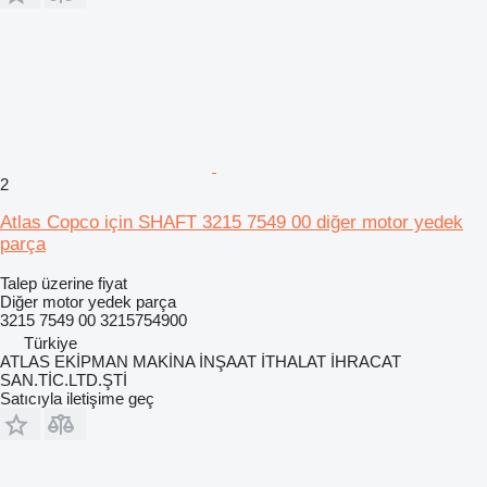
2
Atlas Copco için SHAFT 3215 7549 00 diğer motor yedek
parça
Talep üzerine fiyat
Diğer motor yedek parça
3215 7549 00 3215754900
Türkiye
ATLAS EKİPMAN MAKİNA İNŞAAT İTHALAT İHRACAT
SAN.TİC.LTD.ŞTİ
Satıcıyla iletişime geç