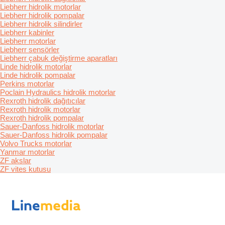
Liebherr hidrolik motorlar
Liebherr hidrolik pompalar
Liebherr hidrolik silindirler
Liebherr kabinler
Liebherr motorlar
Liebherr sensörler
Liebherr çabuk değiştirme aparatları
Linde hidrolik motorlar
Linde hidrolik pompalar
Perkins motorlar
Poclain Hydraulics hidrolik motorlar
Rexroth hidrolik dağıtıcılar
Rexroth hidrolik motorlar
Rexroth hidrolik pompalar
Sauer-Danfoss hidrolik motorlar
Sauer-Danfoss hidrolik pompalar
Volvo Trucks motorlar
Yanmar motorlar
ZF akslar
ZF vites kutusu