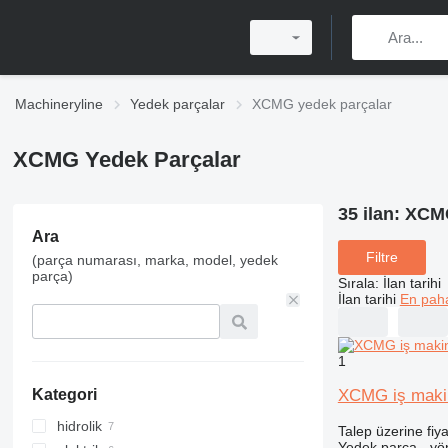
Machineryline
Yedek parçalar
XCMG yedek parçalar
XCMG Yedek Parçalar
35 ilan:
XCMG
Ara
Filtre
(parça numarası, marka, model, yedek
parça)
Sırala
:
İlan tarihi
İlan tarihi
En paha
1
XCMG iş makin
Kategori
hidrolik
Talep üzerine fiya
Yedek parça - yö