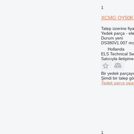
572G
1
589
XCMG QY50K, 
631
730
Talep üzerine fiya
Yedek parça - ele
735
Durum
yeni
740
DS380V1.007 mo
Hollanda
745
ELS Technical Se
769
Satıcıyla iletişim
771
772
Bir yedek parçay
Şimdi bir talep g
773
Yedek parça sipar
775
777
816
824
826
906
907
1