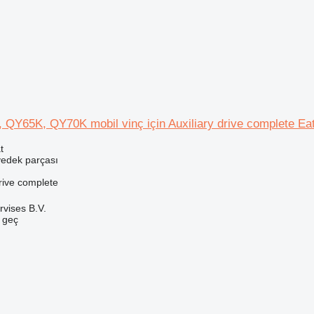
Y65K, QY70K mobil vinç için Auxiliary drive complete Ea
t
yedek parçası
rive complete
rvises B.V.
e geç