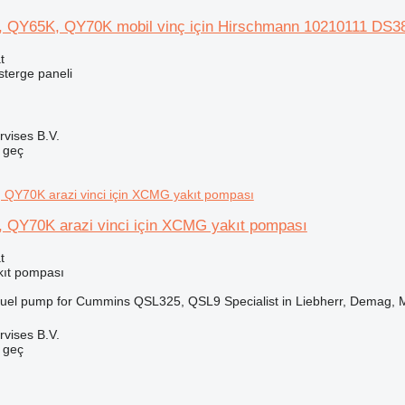
Y65K, QY70K mobil vinç için Hirschmann 10210111 DS380
t
sterge paneli
rvises B.V.
e geç
QY70K arazi vinci için XCMG yakıt pompası
t
kıt pompası
l pump for Cummins QSL325, QSL9 Specialist in Liebherr, Demag, Ma
rvises B.V.
e geç