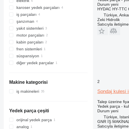
elektrik
hidrolik pompalar
Durum
yeni
karoser yedek parçaları
joysticks kumandali
yönetim blokları
HYDAC HY-TTC 6
iş parçaları
hidrolik dağıtıcılar
monitörler
bomlar
Türkiye, Anka
Zeki Hidrolik
şanzıman
hidrolik filtreler
gösterge panelleri
döner yataklar
kepçe tırnakları
Satıcıyla iletişim
yakıt sistemleri
süspansiyon uzaktan kumandaları
kule dönüş motorları
yıldız dişlileri
diferansiyeller
motor parçaları
diğer çalışan parçalar
redüktörler
yakıt pompaları
elektronik kartları
kabin parçaları
ön akslar
yüksek basınçlı yakıt pompası
motorlar
fren sistemleri
diğer şanzıman yedek parçaları
yağ filtreleri
dikiz aynalar
süspansiyon
kaputlar
ayak fren valfleri
diğer yedek parçalar
balans milleri
tamir kitleri
2
Makine kategorisi
Sondaj kulesi
iş makineleri
ekskavatörler
Talep üzerine fiya
vinçler
Yedek parça - ku
Yedek parça çeşiti
Durum
yeni
sondaj makineleri
arazi vinçleri
Türkiye, Istan
yol yapım makineleri
mobil vinçler
sondaj kuleleri
orijinal yedek parça
GNR İŞ MAKİNA
inşaat yükleyiciler
asfalt finişerleri
Satıcıyla iletişim
analog