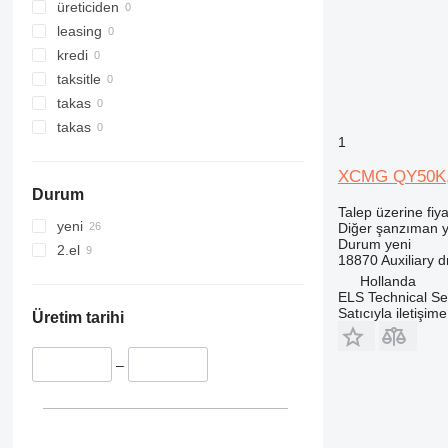
313
541
üreticiden
314
550
leasing
315
560
kredi
316
926
taksitle
317
8014
takas
318
8015
takas
1
319
8016
320
8018
XCMG QY50K, Q
Durum
321
8025
Talep üzerine fiya
322
8026
yeni
Diğer şanzıman 
Durum
yeni
323
8030
2.el
18870 Auxiliary d
324
8032
Hollanda
325
8035
ELS Technical Se
Satıcıyla iletişim
326
8045
Üretim tarihi
329
8050
330
8052
–
336
8056
340
8060
345
8080