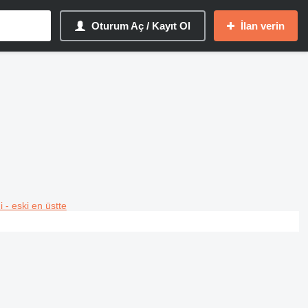
Oturum Aç / Kayıt Ol
İlan verin
i - eski en üstte