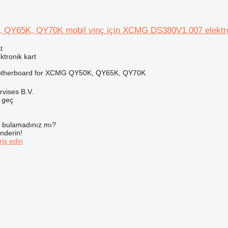
QY65K, QY70K mobil vinç için XCMG DS380V1.007 elektro
t
ktronik kart
therboard for XCMG QY50K, QY65K, QY70K
rvises B.V.
e geç
ı bulamadınız mı?
önderin!
iş edin