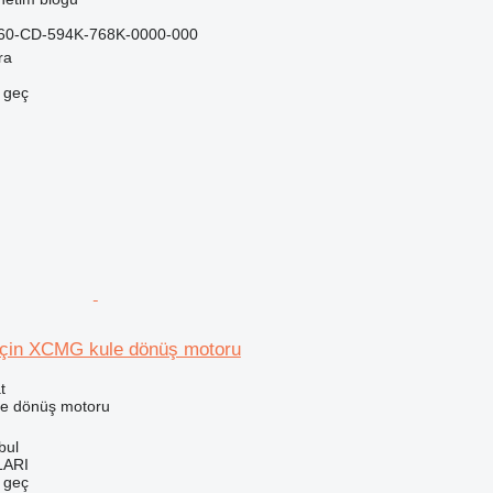
0-CD-594K-768K-0000-000
ra
e geç
 için XCMG kule dönüş motoru
t
le dönüş motoru
bul
LARI
e geç