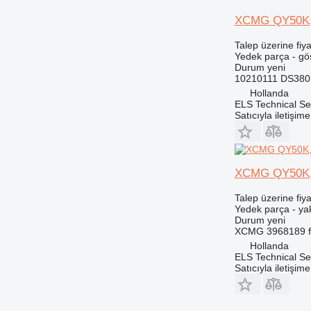
908
XCMG QY50K, Q
910
914
Talep üzerine fiya
920
Yedek parça - gö
Durum
yeni
924
10210111 DS380
926
Hollanda
928
ELS Technical Se
Satıcıyla iletişim
930
931
936
938
XCMG QY50K, 
943
Talep üzerine fiya
950
Yedek parça - ya
Durum
yeni
953
XCMG 3968189 fue
955
Hollanda
962
ELS Technical Se
Satıcıyla iletişim
963
966
972