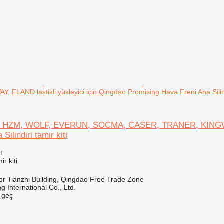
FLAND lastikli yükleyici için Qingdao Promising Hava Freni Ana Silindi
HZM, WOLF, EVERUN, SOCMA, CASER, TRANER, KINGWAY, F
Silindiri tamir kiti
t
r kiti
or Tianzhi Building, Qingdao Free Trade Zone
 International Co., Ltd.
e geç