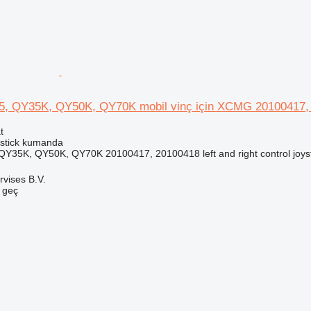
 QY35K, QY50K, QY70K mobil vinç için XCMG 20100417,
t
ystick kumanda
5K, QY50K, QY70K 20100417, 20100418 left and right control joystick
rvises B.V.
e geç