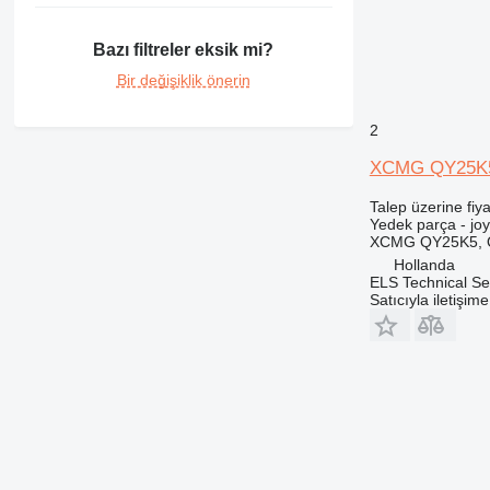
349
G-Series
350
JS
Bazı filtreler eksik mi?
365
JZ
Bir değişiklik önerin
374
Robot
375
S-Series
2
390
TM
XCMG QY25K5,
395
VMT
416
Talep üzerine fiya
Yedek parça - jo
420
XCMG QY25K5, QY3
422
Hollanda
424
ELS Technical Se
Satıcıyla iletişim
426
428
430
432
434
438
444
525