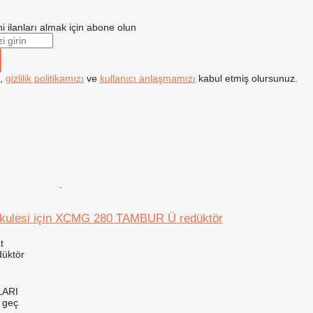
i ilanları almak için abone olun
k,
gizlilik politikamızı
ve
kullanıcı anlaşmamızı
kabul etmiş olursunuz.
kulesi için XCMG 280 TAMBUR Ü redüktör
t
düktör
LARI
e geç