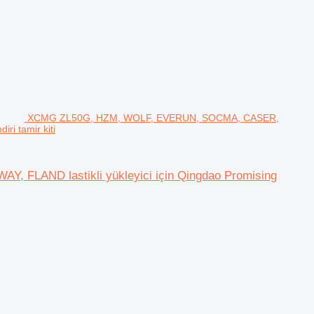
XCMG ZL50G, HZM, WOLF, EVERUN, SOCMA, CASER,
ri tamir kiti
LAND lastikli yükleyici için Qingdao Promising