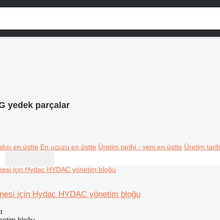
 yedek parçalar
lısı en üstte
En ucuzu en üstte
Üretim tarihi - yeni en üstte
Üretim tarih
esi için Hydac HYDAC yönetim bloğu
t
netim bloğu