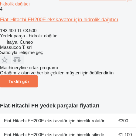
hidrolik dağıtıcı
4
Fiat-Hitachi FH200E ekskavatör için hidrolik dağıtıcı
192.400 TL
€3.500
Yedek parça - hidrolik dağıtıcı
İtalya, Cuneo
Massucco T. srl
Satıcıyla iletişime geç
Machineryline ortak programı
Ortağımız olun ve her bir çekilen müşteri için ödüllendirilin
Teklifi gör
Fiat-Hitachi FH yedek parçalar fiyatları
Fiat-Hitachi FH200E ekskavatör için hidrolik rotatör
€300
Fiat-Hitachi FH200E ekskavatör için hidrolik silindir
€1.100