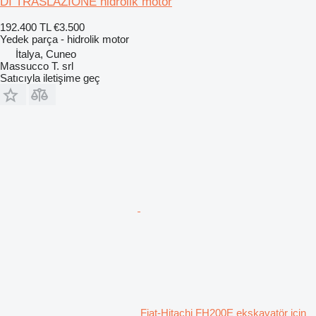
DI TRASLAZIONE hidrolik motor
192.400 TL
€3.500
Yedek parça - hidrolik motor
İtalya, Cuneo
Massucco T. srl
Satıcıyla iletişime geç
Fiat-Hitachi FH200E ekskavatör için