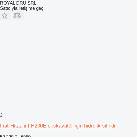
ROYAL DRU SRL
Satıcıyla iletişime geç
3
Fiat-Hitachi FH200E ekskavatör için hidrolik silindir
52.220 TL
€950