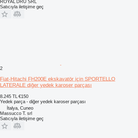
ROYAL DRU SRL
Satıcıyla iletişime geç
2
Fiat-Hitachi FH200E ekskavatör için SPORTELLO
LATERALE diğer yedek karoser parçası
8.245 TL
€150
Yedek parça - diğer yedek karoser parçası
İtalya, Cuneo
Massucco T. srl
Satıcıyla iletişime geç