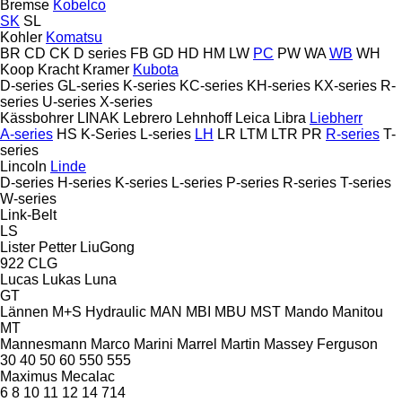
Bremse
Kobelco
SK
SL
Kohler
Komatsu
BR
CD
CK
D series
FB
GD
HD
HM
LW
PC
PW
WA
WB
WH
Koop
Kracht
Kramer
Kubota
D-series
GL-series
K-series
KC-series
KH-series
KX-series
R-
series
U-series
X-series
Kässbohrer
LINAK
Lebrero
Lehnhoff
Leica
Libra
Liebherr
A-series
HS
K-Series
L-series
LH
LR
LTM
LTR
PR
R-series
T-
series
Lincoln
Linde
D-series
H-series
K-series
L-series
P-series
R-series
T-series
W-series
Link-Belt
LS
Lister Petter
LiuGong
922
CLG
Lucas
Lukas
Luna
GT
Lännen
M+S Hydraulic
MAN
MBI
MBU
MST
Mando
Manitou
MT
Mannesmann
Marco
Marini
Marrel
Martin
Massey Ferguson
30
40
50
60
550
555
Maximus
Mecalac
6
8
10
11
12
14
714