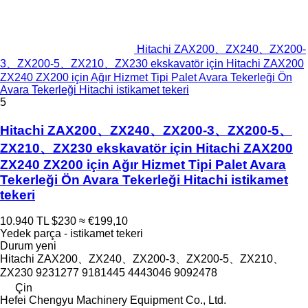
Hitachi ZAX200、ZX240、ZX200-
3、ZX200-5、ZX210、ZX230 ekskavatör için Hitachi ZAX200
ZX240 ZX200 için Ağır Hizmet Tipi Palet Avara Tekerleği Ön
Avara Tekerleği Hitachi istikamet tekeri
5
Hitachi ZAX200、ZX240、ZX200-3、ZX200-5、
ZX210、ZX230 ekskavatör için Hitachi ZAX200
ZX240 ZX200 için Ağır Hizmet Tipi Palet Avara
Tekerleği Ön Avara Tekerleği Hitachi istikamet
tekeri
10.940 TL
$230
≈ €199,10
Yedek parça - istikamet tekeri
Durum
yeni
Hitachi ZAX200、ZX240、ZX200-3、ZX200-5、ZX210、
ZX230 9231277 9181445 4443046 9092478
Çin
Hefei Chengyu Machinery Equipment Co., Ltd.