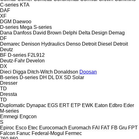
C-series
KTA
DAF
XF
DGM
Daewoo
D-series
Mega
S-series
Dana
Danfoss
David Brown
Delphi
Delta Design
Demag
DF
Demarec
Denison Hydraulics
Denso
Detroit Diesel
Detroit
Deutz
BF
D-series
F2L912
Deutz-Fahr
Develon
DX
Dieci
Digga
Ditch-Witch
Donaldson
Doosan
B-series
D-series
DH
DL
DX
SD
Solar
Dresser
TD
Dressta
TD
Duplomatic
Dynapac
EGS
ERT
ETP
EWK
Eaton
Edbro
Eder
M-series
Emmegi
Engcon
S
Epiroc
Esco
Etec
Eurocomach
Euromach
FAI
FAT
FB Gru
FPT
Falcon
Fanuc
Federal-Mogul
Fermec
760
860