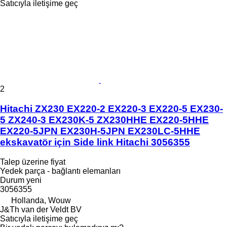
Satıcıyla iletişime geç
2
Hitachi ZX230 EX220-2 EX220-3 EX220-5 EX230-
5 ZX240-3 EX230K-5 ZX230HHE EX220-5HHE
EX220-5JPN EX230H-5JPN EX230LC-5HHE
ekskavatör için Side link Hitachi 3056355
Talep üzerine fiyat
Yedek parça - bağlantı elemanları
Durum
yeni
3056355
Hollanda, Wouw
J&Th van der Veldt BV
Satıcıyla iletişime geç