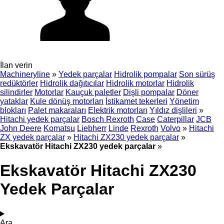
İlan verin
Machineryline
»
Yedek parçalar
Hidrolik pompalar
Son sürüş
redüktörler
Hidrolik dağıtıcılar
Hidrolik motorlar
Hidrolik
silindirler
Motorlar
Kauçuk paletler
Dişli pompalar
Döner
yataklar
Kule dönüş motorları
İstikamet tekerleri
Yönetim
blokları
Palet makaraları
Elektrik motorları
Yıldız dişlileri
»
Hitachi yedek parçalar
Bosch Rexroth
Case
Caterpillar
JCB
John Deere
Komatsu
Liebherr
Linde
Rexroth
Volvo
»
Hitachi
ZX yedek parçalar
»
Hitachi ZX230 yedek parçalar
»
Ekskavatör Hitachi ZX230 yedek parçalar
»
Ekskavatör Hitachi ZX230
Yedek Parçalar
Ara