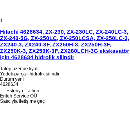
1
Hitachi 4628634, ZX-230, ZX-230LC, ZX-240LC-3,
ZX-240-5G, ZX-250LC, ZX-250LCSA, ZX-250LC-3,
ZX240-3, ZX240-3F, ZX250H-3, ZX250H-3F,
ZX250K-3, ZX250K-3F, ZX260LCH-3G ekskavatör
için 4628634 hidrolik silindir
Talep üzerine fiyat
Yedek parça - hidrolik silindir
Durum
yeni
4628634
Estonya, Tallinn
Eriteh Service OÜ
Satıcıyla iletişime geç