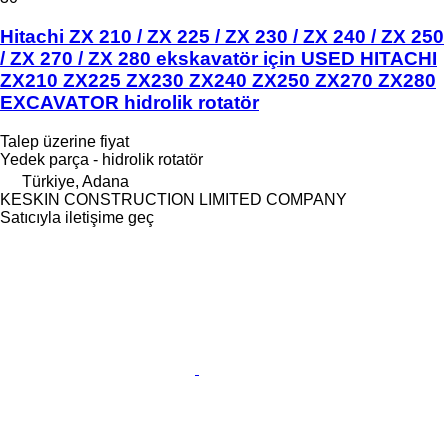
Hitachi ZX 210 / ZX 225 / ZX 230 / ZX 240 / ZX 250
/ ZX 270 / ZX 280 ekskavatör için USED HITACHI
ZX210 ZX225 ZX230 ZX240 ZX250 ZX270 ZX280
EXCAVATOR hidrolik rotatör
Talep üzerine fiyat
Yedek parça - hidrolik rotatör
Türkiye, Adana
KESKIN CONSTRUCTION LIMITED COMPANY
Satıcıyla iletişime geç