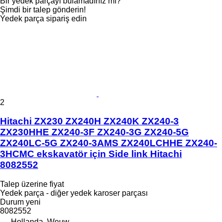
Bir yedek parçayı bulamadınız mı?
Şimdi bir talep gönderin!
Yedek parça sipariş edin
2
Hitachi ZX230 ZX240H ZX240K ZX240-3
ZX230HHE ZX240-3F ZX240-3G ZX240-5G
ZX240LC-5G ZX240-3AMS ZX240LCHHE ZX240-
3HCMC ekskavatör için Side link Hitachi
8082552
Talep üzerine fiyat
Yedek parça - diğer yedek karoser parçası
Durum
yeni
8082552
Hollanda, Wouw