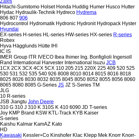
Zaxis
Hitachi-Sumitomo
Holset
Honda
Huddig
Humer
Husco
Hutter
Hydac
Hydraulik-Technik
Hydreco
Hydrema
806
807
906
Hydrocontrol
Hydromatik
Hydronic
Hydronit
Hydropack
Hyster
Hyundai
EX-series
H-series
HL-series
HW-series
HX-series
R-series
Robex
Hyva
Hägglunds
Hütte
IHI
IC
IS
IMER Group
ITR
IVECO
Ibea
Ihimer
Ing. Bonfiglioli
Ingersoll
Rand
International Harvester
International
Isuzu
JCB
1CX
2CX
3CX
4CX
5CX
110
205
215
220X
225
409
520
525
530
531
532
535
540
926
8008
8010
8014
8015
8016
8018
8025
8026
8030
8032
8035
8045
8050
8052
8055
8056
8060
8065
8080
8085
G-Series
JS
JZ
S-Series
TM
JLG
10
R-series
JSB
Jiangtu
John Deere
310 G
310 J
310 K
310S K
410
6090
JD
T-series
Joy
KMP Brand
KSW
KTL-Track
KYB
Kaiser
S-series
Kaishu
Kalmar
KamAZ
Kato
HD
Kawasaki
Kessler+Co
Kinshofer
Klac
Klepp Mek
Knorr
Knorr-