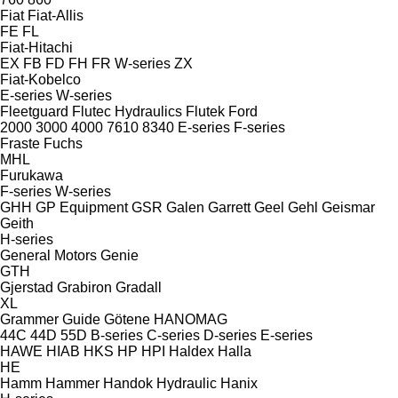
Fiat
Fiat-Allis
FE
FL
Fiat-Hitachi
EX
FB
FD
FH
FR
W-series
ZX
Fiat-Kobelco
E-series
W-series
Fleetguard
Flutec Hydraulics
Flutek
Ford
2000
3000
4000
7610
8340
E-series
F-series
Fraste
Fuchs
MHL
Furukawa
F-series
W-series
GHH
GP Equipment
GSR
Galen
Garrett
Geel
Gehl
Geismar
Geith
H-series
General Motors
Genie
GTH
Gjerstad
Grabiron
Gradall
XL
Grammer
Guide
Götene
HANOMAG
44C
44D
55D
B-series
C-series
D-series
E-series
HAWE
HIAB
HKS
HP
HPI
Haldex
Halla
HE
Hamm
Hammer
Handok Hydraulic
Hanix