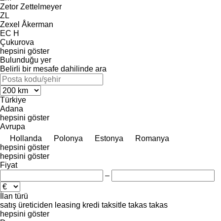
Zetor
Zettelmeyer
ZL
Zexel
Åkerman
EC
H
Çukurova
hepsini göster
Bulunduğu yer
Belirli bir mesafe dahilinde ara
Türkiye
Adana
hepsini göster
Avrupa
Hollanda
Polonya
Estonya
Romanya
hepsini göster
hepsini göster
Fiyat
–
İlan türü
satış
üreticiden
leasing
kredi
taksitle
takas
takas
hepsini göster