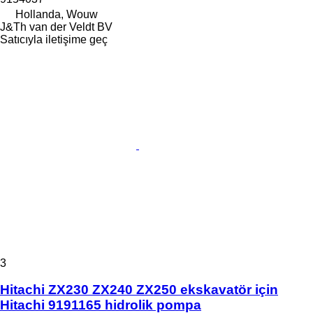
Hollanda, Wouw
J&Th van der Veldt BV
Satıcıyla iletişime geç
3
Hitachi ZX230 ZX240 ZX250 ekskavatör için
Hitachi 9191165 hidrolik pompa