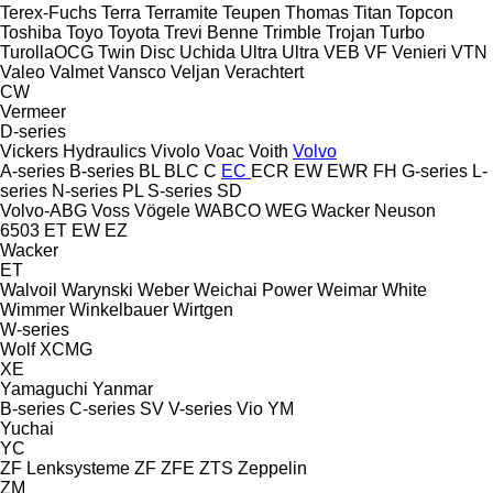
Terex-Fuchs
Terra
Terramite
Teupen
Thomas
Titan
Topcon
Toshiba
Toyo
Toyota
Trevi Benne
Trimble
Trojan
Turbo
TurollaOCG
Twin Disc
Uchida
Ultra
Ultra
VEB
VF Venieri
VTN
Valeo
Valmet
Vansco
Veljan
Verachtert
CW
Vermeer
D-series
Vickers Hydraulics
Vivolo
Voac
Voith
Volvo
A-series
B-series
BL
BLC
C
EC
ECR
EW
EWR
FH
G-series
L-
series
N-series
PL
S-series
SD
Volvo-ABG
Voss
Vögele
WABCO
WEG
Wacker Neuson
6503
ET
EW
EZ
Wacker
ET
Walvoil
Warynski
Weber
Weichai Power
Weimar
White
Wimmer
Winkelbauer
Wirtgen
W-series
Wolf
XCMG
XE
Yamaguchi
Yanmar
B-series
C-series
SV
V-series
Vio
YM
Yuchai
YC
ZF Lenksysteme
ZF
ZFE
ZTS
Zeppelin
ZM