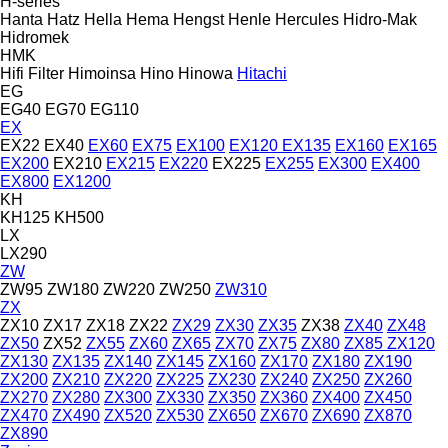
H-series
Hanta
Hatz
Hella
Hema
Hengst
Henle
Hercules
Hidro-Mak
Hidromek
HMK
Hifi Filter
Himoinsa
Hino
Hinowa
Hitachi
EG
EG40
EG70
EG110
EX
EX22
EX40
EX60
EX75
EX100
EX120
EX135
EX160
EX165
EX200
EX210
EX215
EX220
EX225
EX255
EX300
EX400
EX800
EX1200
KH
KH125
KH500
LX
LX290
ZW
ZW95
ZW180
ZW220
ZW250
ZW310
ZX
ZX10
ZX17
ZX18
ZX22
ZX29
ZX30
ZX35
ZX38
ZX40
ZX48
ZX50
ZX52
ZX55
ZX60
ZX65
ZX70
ZX75
ZX80
ZX85
ZX120
ZX130
ZX135
ZX140
ZX145
ZX160
ZX170
ZX180
ZX190
ZX200
ZX210
ZX220
ZX225
ZX230
ZX240
ZX250
ZX260
ZX270
ZX280
ZX300
ZX330
ZX350
ZX360
ZX400
ZX450
ZX470
ZX490
ZX520
ZX530
ZX650
ZX670
ZX690
ZX870
ZX890