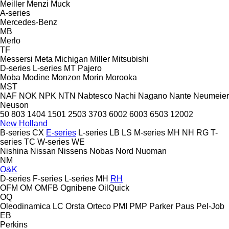
Meiller
Menzi Muck
A-series
Mercedes-Benz
MB
Merlo
TF
Messersi
Meta
Michigan
Miller
Mitsubishi
D-series
L-series
MT
Pajero
Moba
Modine
Monzon
Morin
Morooka
MST
NAF
NOK
NPK
NTN
Nabtesco
Nachi
Nagano
Nante
Neumeier
Neuson
50
803
1404
1501
2503
3703
6002
6003
6503
12002
New Holland
B-series
CX
E-series
L-series
LB
LS
M-series
MH
NH
RG
T-
series
TC
W-series
WE
Nishina
Nissan
Nissens
Nobas
Nord
Nuoman
NM
O&K
D-series
F-series
L-series
MH
RH
OFM
OM
OMFB
Ognibene
OilQuick
OQ
Oleodinamica LC
Orsta
Orteco
PMI
PMP
Parker
Paus
Pel-Job
EB
Perkins