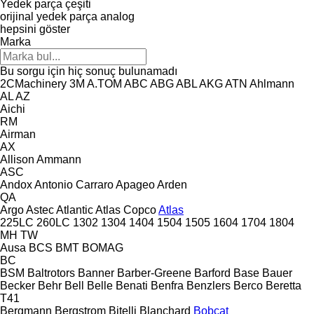
Yedek parça çeşiti
orijinal yedek parça
analog
hepsini göster
Marka
Bu sorgu için hiç sonuç bulunamadı
2CMachinery
3M
A.TOM
ABC
ABG
ABL
AKG
ATN
Ahlmann
AL
AZ
Aichi
RM
Airman
AX
Allison
Ammann
ASC
Andox
Antonio Carraro
Apageo
Arden
QA
Argo
Astec
Atlantic
Atlas Copco
Atlas
225LC
260LC
1302
1304
1404
1504
1505
1604
1704
1804
MH
TW
Ausa
BCS
BMT
BOMAG
BC
BSM
Baltrotors
Banner
Barber-Greene
Barford
Base
Bauer
Becker
Behr
Bell
Belle
Benati
Benfra
Benzlers
Berco
Beretta
T41
Bergmann
Bergstrom
Bitelli
Blanchard
Bobcat