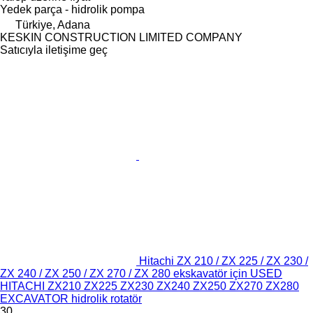
Yedek parça - hidrolik pompa
Türkiye, Adana
KESKIN CONSTRUCTION LIMITED COMPANY
Satıcıyla iletişime geç
Hitachi ZX 210 / ZX 225 / ZX 230 /
ZX 240 / ZX 250 / ZX 270 / ZX 280 ekskavatör için USED
HITACHI ZX210 ZX225 ZX230 ZX240 ZX250 ZX270 ZX280
EXCAVATOR hidrolik rotatör
30