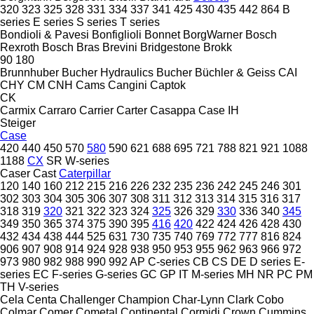
320
323
325
328
331
334
337
341
425
430
435
442
864
B
series
E series
S series
T series
Bondioli & Pavesi
Bonfiglioli
Bonnet
BorgWarner
Bosch
Rexroth
Bosch
Bras
Brevini
Bridgestone
Brokk
90
180
Brunnhuber
Bucher Hydraulics
Bucher
Büchler & Geiss
CAI
CHY
CM
CNH
Cams
Cangini
Captok
CK
Carmix
Carraro
Carrier
Carter
Casappa
Case IH
Steiger
Case
420
440
450
570
580
590
621
688
695
721
788
821
921
1088
1188
CX
SR
W-series
Caser
Cast
Caterpillar
120
140
160
212
215
216
226
232
235
236
242
245
246
301
302
303
304
305
306
307
308
311
312
313
314
315
316
317
318
319
320
321
322
323
324
325
326
329
330
336
340
345
349
350
365
374
375
390
395
416
420
422
424
426
428
430
432
434
438
444
525
631
730
735
740
769
772
777
816
824
906
907
908
914
924
928
938
950
953
955
962
963
966
972
973
980
982
988
990
992
AP
C-series
CB
CS
DE
D series
E-
series
EC
F-series
G-series
GC
GP
IT
M-series
MH
NR
PC
PM
TH
V-series
Cela
Centa
Challenger
Champion
Char-Lynn
Clark
Cobo
Colmar
Comer
Cometal
Continental
Cormidi
Crown
Cummins