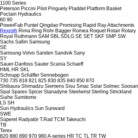
1100 Series
Peterson
Piccini
Pilot
Pinguely
Pladdet
Platform Basket
Poclain Hydraulics
60
90
PowerFab
Puntel
Qingdao Promising
Rapid
Ray Attachments
Rexroth
Rima
Ring
Rohr Bagger
Romea
Roquet
Rotair
Rotary
Royal
Ruthmann
SAM
SBL
SDLG
SE
SET
SKF
SMP
SW
Sachs
Safim
Samsung
SE
Samsung-Volvo
Sanden
Sandvik
Sany
SY
Sauer-Danfoss
Sauter
Scania
Schaeff
HML
HR
SKL
Schnupp
Schäffer
Sennebogen
730
735
818
821
825
830
835
840
850
870
Shibaura
Shimadzu
Siemens
Sisu
Smac
Solar
Solmec
Soosan
Spal
Sparex
Spicer
Stanadyne
Steelwrist
Sterling
Strickland
Suihe
Sumitomo
LS
SH
Sun Hydraulics
Sun
Sunward
SWE
Süperel Radyatör
T.Rad
TCM
Takeuchi
TB
Terex
820
880
890
970
980
A-series
HR
TC
TL
TR
TW