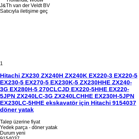
J&Th van der Veldt BV
Satıcıyla iletişime geç
1
Hitachi ZX230 ZX240H ZX240K EX220-3 EX220-5
EX230-5 EX270-5 EX230K-5 ZX230HHE ZX240-
3G EX280H-5 270CLCJD EX220-5HHE EX220-
5JPN ZX240LC-3G ZX240LCHHE EX230H-5JPN
EX230LC-5HHE ekskavatör için Hitachi 9154037
döner yatak
Talep üzerine fiyat
Yedek parça - döner yatak
Durum
yeni
9154037