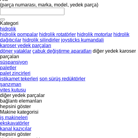
(parça numarası, marka, model, yedek parça)
Kategori
hidrolik
hidrolik pompalar
hidrolik rotatörler
hidrolik motorlar
hidrolik
dağıtıcılar
hidrolik silindirler
joysticks kumandali
karoser yedek parçaları
döner yataklar
çabuk değiştirme aparatları
diğer yedek karoser
parçaları
süspansiyon
paletler
palet zincirleri
istikamet tekerleri
son sürüş redüktörler
şanzıman
vites kutusu
diğer yedek parçalar
bağlantı elemanları
hepsini göster
Makine kategorisi
iş makineleri
ekskavatörler
kanal kazıcılar
hepsini göster