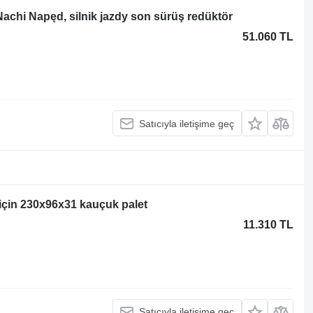
Nachi Napęd, silnik jazdy son sürüş redüktör
51.060 TL
Satıcıyla iletişime geç
için 230x96x31 kauçuk palet
11.310 TL
Satıcıyla iletişime geç