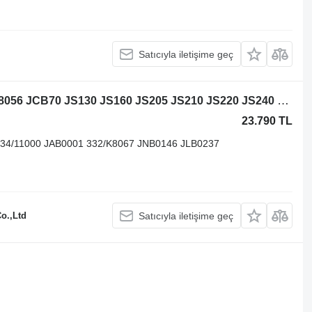
Satıcıyla iletişime geç
JCB JCB8016 JCB802 JCB8024 JCB8056 JCB70 JS130 JS160 JS205 JS210 JS220 JS240 JS260 JS330 JS360 ekskavatör için JCB 802 802.4 8056 70 JS130 JS160 JS205 JS210 JS220 JS240 JS260 JS33 JCB döner yatak
23.790 TL
0 234/11000 JAB0001 332/K8067 JNB0146 JLB0237
o.,Ltd
Satıcıyla iletişime geç