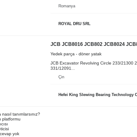
Romanya
ROYAL DRU SRL
Yedek parça - döner yatak
JCB Excavator Revolving Circle 233/2130
331/12091...
Çin
Hefei King Slewing Bearing Technology C
a nasıl tanımlarsınız?
an platformu
ıcısı
ticisi
u cevap yok