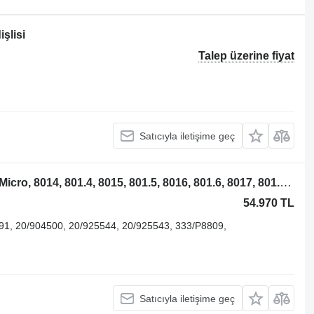
şlisi
Talep üzerine fiyat
Satıcıyla iletişime geç
JCB 130, 8008 Micro, 801, 8010, 8010 Micro, 8014, 801.4, 8015, 801.5, 8016, 801.6, 8017, 801.7, 8018 CTS, 8018 Super, 801.8, 802, 802.4, 802.7, 8025, 8027, 803 Super, 803 Plus, 803, 8032, 803.2 ZTS, 8030, 8035, 804, 8040, 8045, 8050, 8052, 8055, 8060, 8061, 8065, 8080, 8085, 85Z1, JS115, JS120, JS130, JS145, JS160, JS180, JS190, JS200, JS210, JS220, JS240, JS260, JS30, JS330, JS360LC, JS70, JZ70, JCB Micro mini ekskavatör için JCB 130, 8008 Micro, 801, 8010, 8010 Micro, 8014, 801.4, 8015, 801.5 332/E5626 son sürüş redüktör
54.970 TL
91, 20/904500, 20/925544, 20/925543, 333/P8809,
Satıcıyla iletişime geç