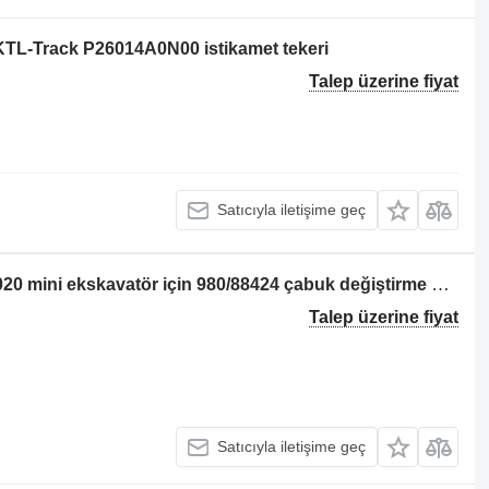
 KTL-Track P26014A0N00 istikamet tekeri
Talep üzerine fiyat
Satıcıyla iletişime geç
JCB 801 8014 8015 8016 8017 8018 8020 mini ekskavatör için 980/88424 çabuk değiştirme aparatı
Talep üzerine fiyat
Satıcıyla iletişime geç