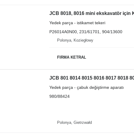
JCB 8018, 8016 mini ekskavatör için
Yedek parça - istikamet tekeri
P26014A0N00, 231/61701, 904/13600
Polonya, Koziegłowy
FIRMA KETRAL
Yedek parça - çabuk değiştirme aparatı
980/88424
Polonya, Gietrzwałd