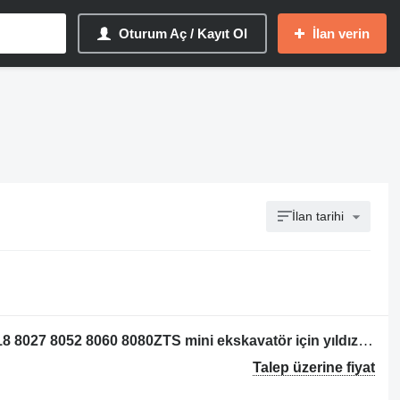
Oturum Aç / Kayıt Ol
İlan verin
İlan tarihi
JCB 803 804 8014 8015 8015 8016 8018 8027 8052 8060 8080ZTS mini ekskavatör için yıldız dişlisi
Talep üzerine fiyat