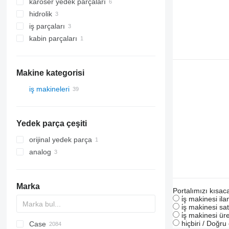
karoser yedek parçaları
son sürüş redüktörler
hidrolik
paletler
döner yataklar
iş parçaları
istikamet tekerleri
kule dönüş motorları
joysticks kumandali
kauçuk paletler
kabin parçaları
çabuk değiştirme aparatları
yıldız dişlileri
kabinler
Makine kategorisi
iş makineleri
ekskavatörler
mini ekskavatörler
Yedek parça çeşiti
orijinal yedek parça
analog
Marka
Portalımızı kısac
i̇ş makinesi il
i̇ş makinesi sat
i̇ş makinesi üre
hiçbiri / Doğr
Case
AL
RM
AX
ASC
QA
225LC
BC
T41
320
90
CK
Steiger