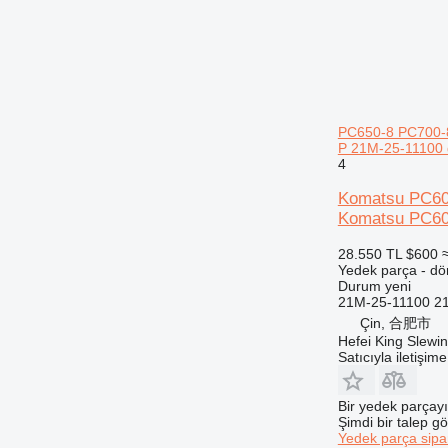
938
950
953
955
962
PC650-8 PC700-
963
P 21M-25-11100 
4
966
972
Komatsu PC60
973
Komatsu PC60
980
28.550 TL
$600
982
Yedek parça - dö
988
Durum
yeni
21M-25-11100 21
990
Çin, 合肥市
992
Hefei King Slewi
Satıcıyla iletişim
AP
C-series
CB
Bir yedek parçay
Şimdi bir talep g
CS
Yedek parça sipar