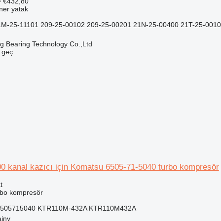
≈ €432,80
ner yatak
M-25-11101 209-25-00102 209-25-00201 21N-25-00400 21T-25-00101 
ng Bearing Technology Co.,Ltd
e geç
 kanal kazıcı için Komatsu 6505-71-5040 turbo kompresör
t
rbo kompresör
 6505715040 KTR110M-432A KTR110M432A
ajny