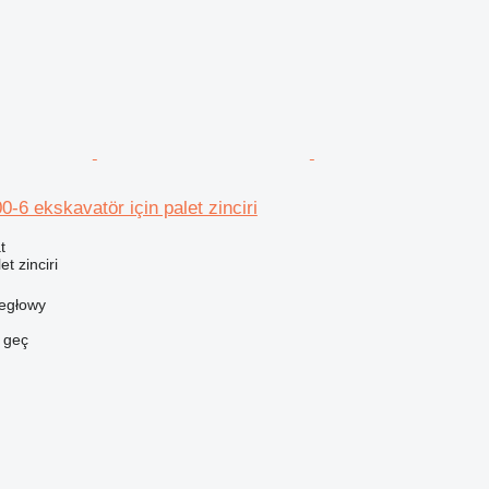
6 ekskavatör için palet zinciri
t
t zinciri
iegłowy
e geç