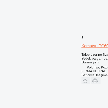
DE
D series
E-series
EC
F-series
G-series
GC
5
GP
Komatsu PC600-
IT
M-series
Talep üzerine fiya
Yedek parça - pale
MH
Durum
yeni
NR
Polonya, Koz
PC
FIRMA KETRAL
Satıcıyla iletişim
PM
TH
V-series