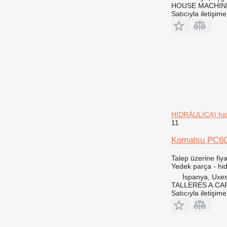
HOUSE MACHIN
434
PC450
Satıcıyla iletişim
438
PC490
444
PC600
525
PC700
631
PC750
730
PC800
735
PC850
740
PC2000
769
HIDRÁULICA) hid
772
11
777
Komatsu PC60
816
824
Talep üzerine fiya
906
Yedek parça - hi
İspanya, Uxe
907
TALLERES A.CAP
908
Satıcıyla iletişim
914
924
928