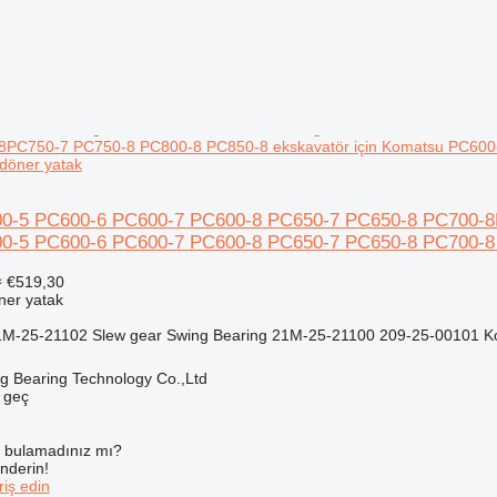
8PC750-7 PC750-8 PC800-8 PC850-8 ekskavatör için Komatsu PC60
döner yatak
0-5 PC600-6 PC600-7 PC600-8 PC650-7 PC650-8 PC700-8P
0-5 PC600-6 PC600-7 PC600-8 PC650-7 PC650-8 PC700-8 
≈ €519,30
ner yatak
M-25-21102 Slew gear Swing Bearing 21M-25-21100 209-25-00101 Ko
ng Bearing Technology Co.,Ltd
e geç
ı bulamadınız mı?
önderin!
iş edin