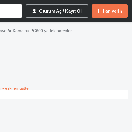
Oturum Aç / Kayıt Ol
İlan verin
avatör Komatsu PC600 yedek parçalar
i - eski en üstte