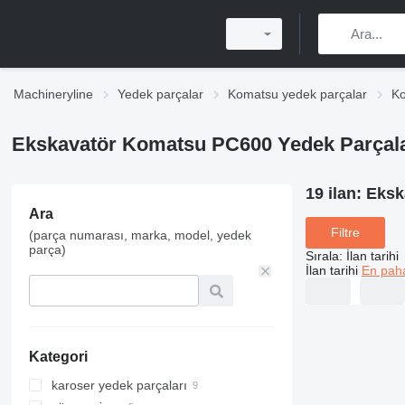
Machineryline
Yedek parçalar
Komatsu yedek parçalar
Ko
Ekskavatör Komatsu PC600 Yedek Parçal
19 ilan:
Eksk
Ara
Filtre
(parça numarası, marka, model, yedek
parça)
Sırala
:
İlan tarihi
İlan tarihi
En paha
Kategori
karoser yedek parçaları