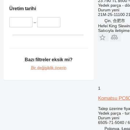
23.790 TL
$500
330
8080
PC138
Yedek parça - dö
336
8085
PC150
Üretim tarihi
Durum
yeni
21M-25-11100 21
340
G-Series
PC160
Çin, 合肥市
345
JS
PC170
–
Hefei King Slewi
349
JZ
PC180
Satıcıyla iletişim
350
S-Series
PC190
365
TM
PC200
374
PC210
375
PC220
Bazı filtreler eksik mi?
390
PC228
Bir değişiklik önerin
395
PC240
416
PC270
420
PC290
1
422
PC300
Komatsu PC600
424
PC340
426
PC350
Talep üzerine fiya
428
PC360
Yedek parça - tu
Durum
yeni
430
PC390
6505-71-5040 /
432
PC400
Polonya, Łęg