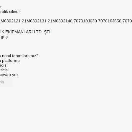
t
olik silindir
1M6302121 21M6302131 21M6302140 707010J630 707010J650 70701
K EKİPMANLARI LTD. ŞTİ
e geç
a nasıl tanımlarsınız?
an platformu
ıcısı
ticisi
u cevap yok
çin