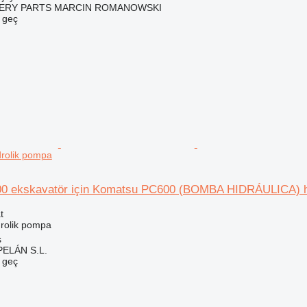
ERY PARTS MARCIN ROMANOWSKI
e geç
rolik pompa
0 ekskavatör için Komatsu PC600 (BOMBA HIDRÁULICA) h
t
drolik pompa
s
ELÁN S.L.
e geç