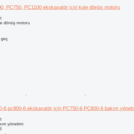
, PC750, PC1100 ekskavatör için kule dönüş motoru
t
le dönüş motoru
e geç
-6,pc800-6 ekskavatör için PC750-6,PC800-6 bakım yöneti
t
kım yönetimi
6