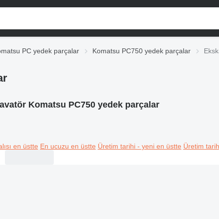
matsu PC yedek parçalar
Komatsu PC750 yedek parçalar
Eksk
ar
avatör Komatsu PC750 yedek parçalar
lısı en üstte
En ucuzu en üstte
Üretim tarihi - yeni en üstte
Üretim tarih