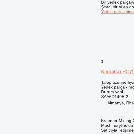
AP
Bir yedek parçay
Şimdi bir talep g
C-series
Yedek parça sipar
CB
CS
DE
D series
E-series
EC
F-series
1
G-series
Komatsu PC75
GC
GP
Talep üzerine fiya
Yedek parça - mo
IT
Durum
yeni
M-series
SAA6D140E-2
MH
Almanya, Rhe
NR
PC
Kraemer Mining
PM
Machineryline'd
Satıcıyla iletişim
TH