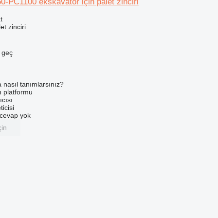
-PC1100 ekskavatör için palet zinciri
t
t zinciri
e geç
a nasıl tanımlarsınız?
an platformu
ıcısı
ticisi
u cevap yok
çin