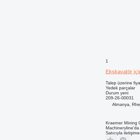
426
PC350
428
PC360
430
PC390
432
PC400
434
PC450
438
PC490
444
PC600
525
PC700
1
631
PC750
Ekskavatör iç
730
PC800
735
PC850
Talep üzerine fiya
740
PC2000
Yedek parçalar
Durum
yeni
769
209-26-00031
772
Almanya, Rhe
777
816
Kraemer Mining
824
Machineryline'd
906
Satıcıyla iletişim
907