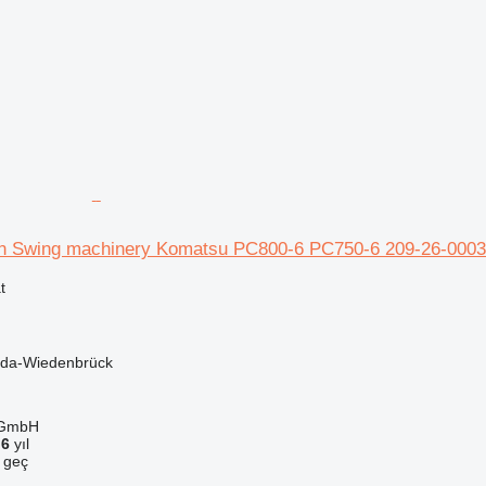
in Swing machinery Komatsu PC800-6 PC750-6 209-26-000
t
da-Wiedenbrück
 GmbH
a
6
yıl
e geç