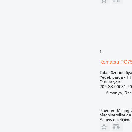
908
914
924
928
938
950
953
1
955
Komatsu PC75
962
963
Talep üzerine fiya
966
Yedek parça - P
Durum
yeni
972
209-38-00031 2
973
Almanya, Rhe
980
982
Kraemer Mining
988
Machineryline'd
990
Satıcıyla iletişim
992