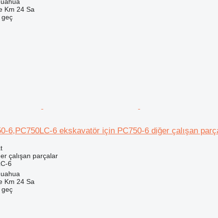
huahua
e Km 24 Sa
e geç
-6,PC750LC-6 ekskavatör için PC750-6 diğer çalışan parç
t
er çalışan parçalar
LC-6
huahua
e Km 24 Sa
e geç