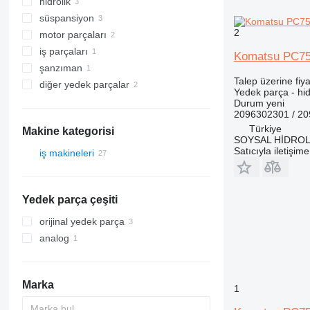
hidrolik
döner yataklar
süspansiyon
kule dönüş motorları
hidrolik pompalar
2
motor parçaları
ekskavatör bomları
hidrolik silindirler
son sürüş redüktörler
iş parçaları
paletler
motorlar
Komatsu PC750
şanzıman
diğer çalışan parçalar
palet zincirleri
Talep üzerine fiya
diğer yedek parçalar
PTO'lar
Yedek parça - hidr
bakım yönetimleri
Durum
yeni
2096302301 / 2
yedek parçalar
Türkiye
Makine kategorisi
SOYSAL HİDROLİ
Satıcıyla iletişim
iş makineleri
ekskavatörler
inşaat yükleyiciler
kanal kazıcılar
Yedek parça çeşiti
kazıcı yükleyiciler
lastikli yükleyiciler
orijinal yedek parça
analog
Marka
1