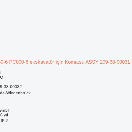
0-6 PC800-6 ekskavatör için Komatsu ASSY 209-38-00031
t
TO
09-38-00032
da-Wiedenbrück
 GmbH
a
6
yıl
e geç