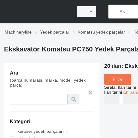
Machineryline
Yedek parçalar
Komatsu yedek parçalar
Ko
Ekskavatör Komatsu PC750 Yedek Parçal
20 ilan:
Eksk
Ara
Filtre
(parça numarası, marka, model, yedek
parça)
Sırala
:
İlan tarihi
İlan tarihi
En paha
Kategori
karoser yedek parçaları