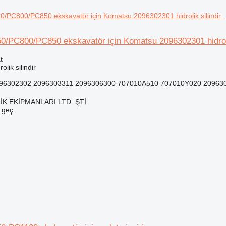
/PC800/PC850 ekskavatör için Komatsu 2096302301 hidrolik
t
olik silindir
096302302 2096303311 2096306300 707010A510 707010Y020 209630
K EKİPMANLARI LTD. ŞTİ
e geç