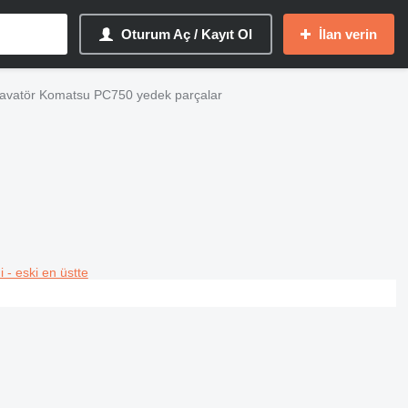
Oturum Aç / Kayıt Ol
İlan verin
avatör Komatsu PC750 yedek parçalar
i - eski en üstte