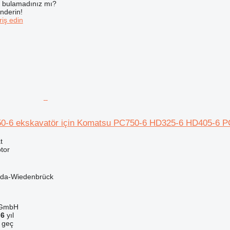
ı bulamadınız mı?
önderin!
iş edin
0-6 ekskavatör için Komatsu PC750-6 HD325-6 HD405-6 
t
tor
da-Wiedenbrück
 GmbH
a
6
yıl
e geç