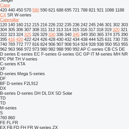
Steiger
Case
420
440
450
570
580
590
621
688
695
721
788
821
921
1088
1188
CX
SR
W-series
Caterpillar
120
140
160
212
215
216
226
232
235
236
242
245
246
301
302
303
304
305
306
307
308
311
312
313
314
315
316
317
318
319
320
321
322
323
324
325
326
329
330
336
340
345
349
350
365
374
375
390
395
416
420
422
424
426
428
430
432
434
438
444
525
631
730
735
740
769
772
777
816
824
906
907
908
914
924
928
938
950
953
955
962
963
966
972
973
980
982
988
990
992
AP
C-series
CB
CS
DE
D series
E-series
EC
F-series
G-series
GC
GP
IT
M-series
MH
NR
PC
PM
TH
V-series
C-series
KTA
XF
D-series
Mega
S-series
DF
BF
D-series
F2L912
DX
B-series
D-series
DH
DL
DX
SD
Solar
TD
TD
M-series
S
760
860
FE
FL
FR
EX
FB
FD
FH
FR
W-series
ZX