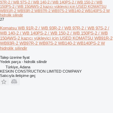
97R-2 / WB 97S-2 / WB 140-2 / WB 140PS-2 / WB 150-2 / WB
150PS-2 / WB 150AWS-2 kazıcı yükleyici için USED KOMATSU
WB91R-2 WB93R-2 WB97R-2 WB97S-2 WB140-2 WB140PS-2 W
hidrolik silindir
27
Komatsu WB 91R-2 / WB 93R-2 / WB 97R-2 / WB 97S-2 /
WB 140-2 / WB 140PS-2 / WB 150-2 / WB 150PS-2 / WB
150AWS-2 kazıcı yükleyici için USED KOMATSU WB91R-2
WB93R-2 WB97R-2 WB97S-2 WB140-2 WB140PS-2 W
hidrolik silindir
Talep üzerine fiyat
Yedek parça - hidrolik silindir
Türkiye, Adana
KESKIN CONSTRUCTION LIMITED COMPANY
Satıcıyla iletişime geç