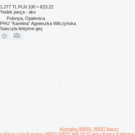
1.277 TL
PLN 100
≈ €23,22
Yedek parça - aks
Polonya, Opalenica
PHU "Karetina" Agnieszka Wilczyńska
Satıcıyla iletişime geç
Komatsu WB93, WB97 kazıcı
yükleyici için Komatsu WB93 WB97 WB 93 97 Arka Kepçe Kaldırma