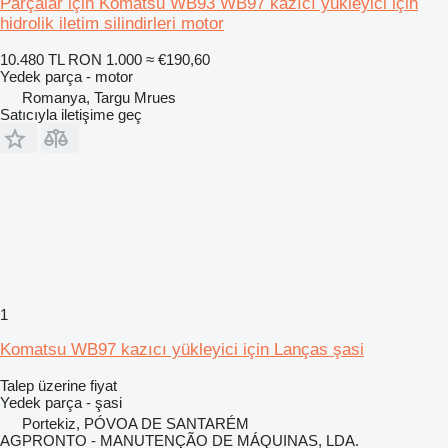
Parçalar için Komatsu WB93 WB97 kazıcı yükleyici için
hidrolik iletim silindirleri motor
10.480 TL
RON 1.000
≈ €190,60
Yedek parça - motor
Romanya, Targu Mrues
Satıcıyla iletişime geç
1
Komatsu WB97 kazıcı yükleyici için Lanças şasi
Talep üzerine fiyat
Yedek parça - şasi
Portekiz, PÓVOA DE SANTARÉM
AGPRONTO - MANUTENÇÃO DE MÁQUINAS, LDA.