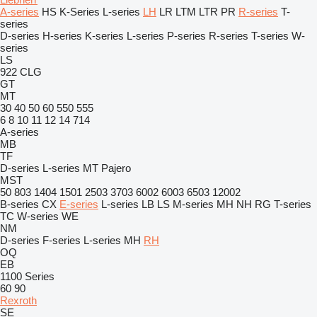
A-series
HS
K-Series
L-series
LH
LR
LTM
LTR
PR
R-series
T-
series
D-series
H-series
K-series
L-series
P-series
R-series
T-series
W-
series
LS
922
CLG
GT
MT
30
40
50
60
550
555
6
8
10
11
12
14
714
A-series
MB
TF
D-series
L-series
MT
Pajero
MST
50
803
1404
1501
2503
3703
6002
6003
6503
12002
B-series
CX
E-series
L-series
LB
LS
M-series
MH
NH
RG
T-series
TC
W-series
WE
NM
D-series
F-series
L-series
MH
RH
OQ
EB
1100 Series
60
90
Rexroth
SE