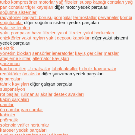
turbo kompresörler
motorlar
yağ filtreleri
supap kapağı contaları
yağ
pan contalar
triger kayışları
diğer motor yedek parçaları
soğutma sistemleri
radyatörler
bağlantı borusu
pompalar
termostatlar
pervaneler
kombi
soğutucular
diğer soğutma sistemi yedek parçaları
yakıt sistemleri
yakıt pompaları
hava filtreleri
yakıt filtreleri
yakıt hortumları
enjektörler
yakıt rayları
yakıt deposu kapakları
diğer yakıt sistemi
yedek parçaları
elektrik
yönetim blokları
sensörler
jeneratörler
kayış gericiler
marşlar
ateşleme kilitleri
alternatör kayışları
şanzıman
kardan milleri
U-mafsallar
tahrik aksıller
hidrolik kavramalar
redüktörler
ön akslar
diğer şanzıman yedek parçaları
iş parçaları
tahrik kayışları
diğer çalışan parçalar
süspansiyon
rot başları
rulmanlar
akslar
destek ayakları
kabin parçaları
camlar
ön camlar
yan camlar
kabinler
pnömatik
solenoid valfler
hortumlar
karoser yedek parçaları