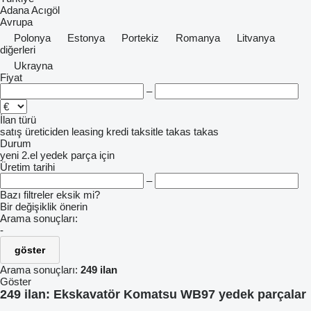
Adana
Acıgöl
Avrupa
Polonya
Estonya
Portekiz
Romanya
Litvanya
diğerleri
Ukrayna
Fiyat
–
İlan türü
satış
üreticiden
leasing
kredi
taksitle
takas
takas
Durum
yeni
2.el
yedek parça için
Üretim tarihi
–
Bazı filtreler eksik mi?
Bir değişiklik önerin
Arama sonuçları:
-
göster
Arama sonuçları:
249 ilan
Göster
249 ilan:
Ekskavatör Komatsu WB97 yedek parçalar