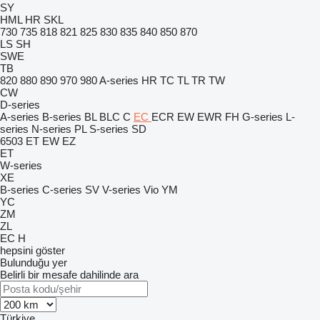
SY
HML
HR
SKL
730
735
818
821
825
830
835
840
850
870
LS
SH
SWE
TB
820
880
890
970
980
A-series
HR
TC
TL
TR
TW
CW
D-series
A-series
B-series
BL
BLC
C
EC
ECR
EW
EWR
FH
G-series
L-
series
N-series
PL
S-series
SD
6503
ET
EW
EZ
ET
W-series
XE
B-series
C-series
SV
V-series
Vio
YM
YC
ZM
ZL
EC
H
hepsini göster
Bulunduğu yer
Belirli bir mesafe dahilinde ara
Türkiye