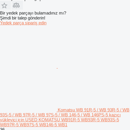
Bir yedek parçayı bulamadınız mı?
Şimdi bir talep gönderin!
Yedek parça sipariş edin
Komatsu WB 91R-5 / WB 93R-5 / WB
93S-5 / WB 97R-5 / WB 97S-5 / WB 146-5 / WB 146PS-5 kazıcı
yükleyici için USED KOMATSU WB91R-5 WB93R-5 WB93S-5
WB97R-5 WB97S-5 WB146-5 WB1
36