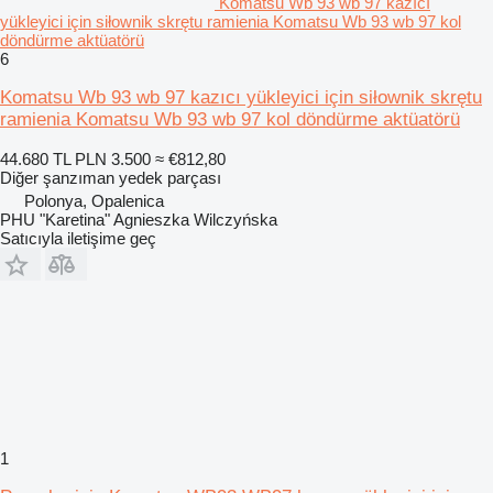
Komatsu Wb 93 wb 97 kazıcı
yükleyici için siłownik skrętu ramienia Komatsu Wb 93 wb 97 kol
döndürme aktüatörü
6
Komatsu Wb 93 wb 97 kazıcı yükleyici için siłownik skrętu
ramienia Komatsu Wb 93 wb 97 kol döndürme aktüatörü
44.680 TL
PLN 3.500
≈ €812,80
Diğer şanzıman yedek parçası
Polonya, Opalenica
PHU "Karetina" Agnieszka Wilczyńska
Satıcıyla iletişime geç
1