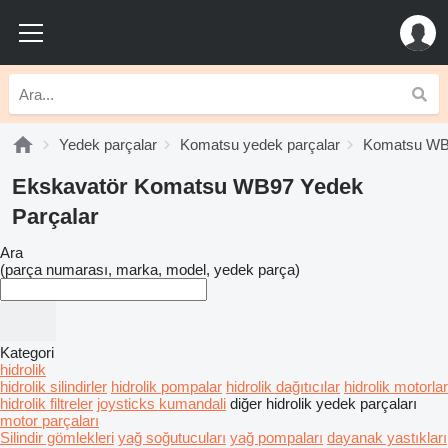
Yedek parçalar
Komatsu yedek parçalar
Komatsu WB 
Ekskavatör Komatsu WB97 Yedek
Parçalar
Ara
(parça numarası, marka, model, yedek parça)
Kategori
hidrolik
hidrolik silindirler
hidrolik pompalar
hidrolik dağıtıcılar
hidrolik motorlar
hidrolik filtreler
joysticks kumandali
diğer hidrolik yedek parçaları
motor parçaları
Silindir gömlekleri
yağ soğutucuları
yağ pompaları
dayanak yastıkları