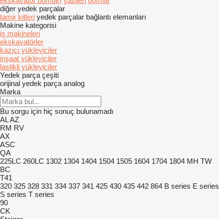
ekskavatör bomları
şasileri
bomlar
diğer yedek parçalar
tamir kitleri
yedek parçalar
bağlantı elemanları
Makine kategorisi
iş makineleri
ekskavatörler
kazıcı yükleyiciler
inşaat yükleyiciler
lastikli yükleyiciler
Yedek parça çeşiti
orijinal yedek parça
analog
Marka
Bu sorgu için hiç sonuç bulunamadı
AL
AZ
RM
RV
AX
ASC
QA
225LC
260LC
1302
1304
1404
1504
1505
1604
1704
1804
MH
TW
BC
T41
320
325
328
331
334
337
341
425
430
435
442
864
B series
E series
S series
T series
90
CK