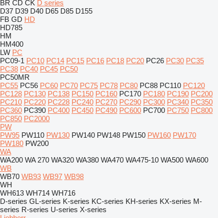
BR
CD
CK
D series
D37
D39
D40
D65
D85
D155
FB
GD
HD
HD785
HM
HM400
LW
PC
PC09-1
PC10
PC14
PC15
PC16
PC18
PC20
PC26
PC30
PC35
PC38
PC40
PC45
PC50
PC50MR
PC55
PC56
PC60
PC70
PC75
PC78
PC80
PC88
PC110
PC120
PC128
PC130
PC138
PC150
PC160
PC170
PC180
PC190
PC200
PC210
PC220
PC228
PC240
PC270
PC290
PC300
PC340
PC350
PC360
PC390
PC400
PC450
PC490
PC600
PC700
PC750
PC800
PC850
PC2000
PW
PW95
PW110
PW130
PW140
PW148
PW150
PW160
PW170
PW180
PW200
WA
WA200
WA 270
WA320
WA380
WA470
WA475-10
WA500
WA600
WB
WB70
WB93
WB97
WB98
WH
WH613
WH714
WH716
D-series
GL-series
K-series
KC-series
KH-series
KX-series
M-
series
R-series
U-series
X-series
Liebherr