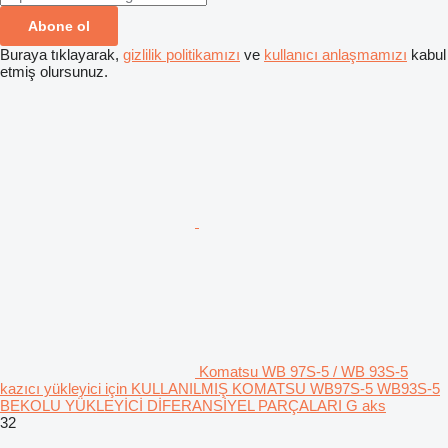
Abone ol
Buraya tıklayarak,
gizlilik politikamızı
ve
kullanıcı anlaşmamızı
kabul
etmiş olursunuz.
Komatsu WB 97S-5 / WB 93S-5
kazıcı yükleyici için KULLANILMIŞ KOMATSU WB97S-5 WB93S-5
BEKOLU YÜKLEYİCİ DİFERANSİYEL PARÇALARI G aks
32