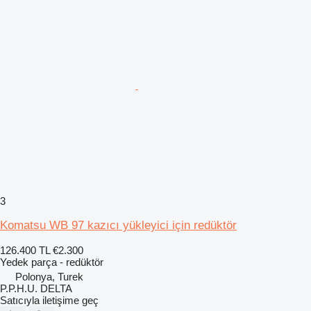
3
Komatsu WB 97 kazıcı yükleyici için redüktör
126.400 TL
€2.300
Yedek parça - redüktör
Polonya, Turek
P.P.H.U. DELTA
Satıcıyla iletişime geç