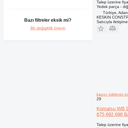
Talep üzerine fiya
Yedek parça - di
Türkiye, Ada
KESKIN CONST
Bazı filtreler eksik mi?
Satıcıyla iletişim
Bir değişiklik önerin
kazıcı yükleyic
29
Komatsu WB 98
675 692 698 B
Talep üzerine fiya