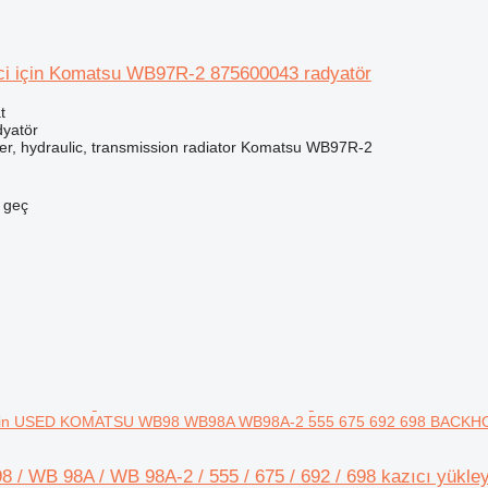
ici için Komatsu WB97R-2 875600043 radyatör
t
dyatör
r, hydraulic, transmission radiator Komatsu WB97R-2
e geç
ci için USED KOMATSU WB98 WB98A WB98A-2 555 675 692 698 BACK
 / WB 98A / WB 98A-2 / 555 / 675 / 692 / 698 kazıcı y