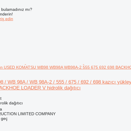
ı bulamadınız mı?
önderin!
iş edin
i için USED KOMATSU WB98 WB98A WB98A-2 555 675 692 698 BACKHOE
 / WB 98A / WB 98A-2 / 555 / 675 / 692 / 698 kazıcı y
ACKHOE LOADER V hidrolik dağıtıcı
t
olik dağıtıcı
na
RUCTION LIMITED COMPANY
e geç