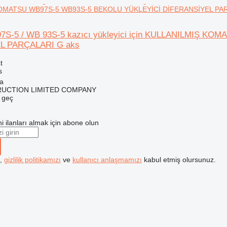
OMATSU WB97S-5 WB93S-5 BEKOLU YÜKLEYİCİ DİFERANSİYEL PAR
7S-5 / WB 93S-5 kazıcı yükleyici için KULLANILMIŞ 
L PARÇALARI G aks
t
s
na
RUCTION LIMITED COMPANY
e geç
i ilanları almak için abone olun
k,
gizlilik politikamızı
ve
kullanıcı anlaşmamızı
kabul etmiş olursunuz.