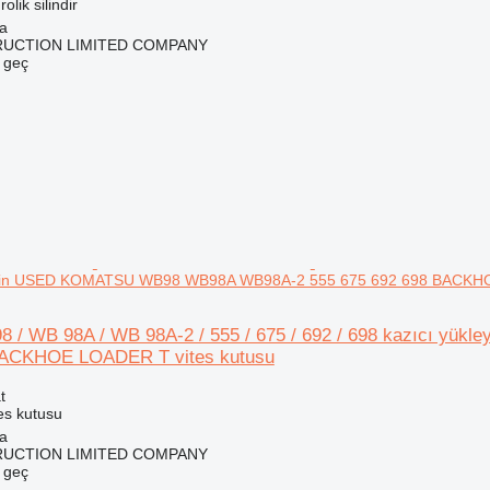
olik silindir
na
RUCTION LIMITED COMPANY
e geç
i için USED KOMATSU WB98 WB98A WB98A-2 555 675 692 698 BACKHO
 / WB 98A / WB 98A-2 / 555 / 675 / 692 / 698 kazıcı y
BACKHOE LOADER T vites kutusu
t
es kutusu
na
RUCTION LIMITED COMPANY
e geç