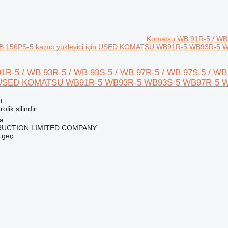
Komatsu WB 91R-5 / WB 
WB 156PS-5 kazıcı yükleyici için USED KOMATSU WB91R-5 WB93R-5 W
R-5 / WB 93R-5 / WB 93S-5 / WB 97R-5 / WB 97S-5 / WB 
in USED KOMATSU WB91R-5 WB93R-5 WB93S-5 WB97R-5 WB 9
t
olik silindir
na
RUCTION LIMITED COMPANY
e geç