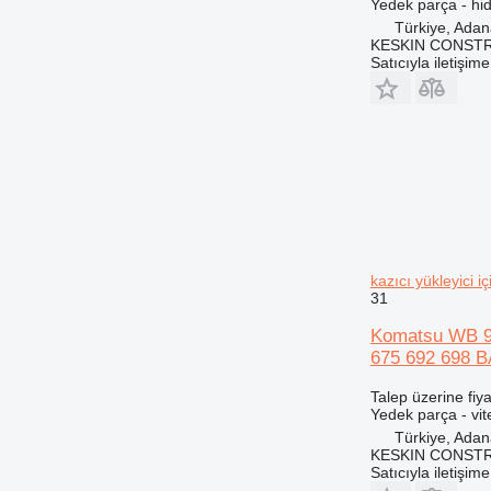
Yedek parça - hidr
Türkiye, Ada
KESKIN CONST
Satıcıyla iletişim
kazıcı yükleyic
31
Komatsu WB 98
675 692 698 
Talep üzerine fiya
Yedek parça - vit
Türkiye, Ada
KESKIN CONST
Satıcıyla iletişim