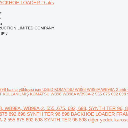
 BACKHOE LOADER D aks
t
s
na
RUCTION LIMITED COMPANY
e geç
898 kazıcı yükleyici için USED KOMATSU WB98 WB98A WB98A-2 5
KULLANILMIŞ KOMATSU WB98 WB98A WB98A-2 555 675 692 698 SYNT
, WB98A, WB98A-2, 555 ,675, 692, 698, SYNTH TER 96, 
 675 692 698 SYNTH TER 96 898 BACKHOE LOADER F
2 555 675 692 698 SYNTH TER 96 898 diğer yedek karose