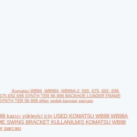
Komatsu WB98, WB98A, WB98A-2, 555 ,675, 692, 698,
55 675 692 698 SYNTH TER 96 898 BACKHOE LOADER FRAME
H TER 96 898 diğer yedek karoser parçası
898 kazıcı yükleyici için USED KOMATSU WB98 WB98A
RAME SWING BRACKET KULLANILMIŞ KOMATSU WB98
r parçası