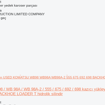
t
ğer yedek karoser parçası
na
RUCTION LIMITED COMPANY
e geç
i için USED KOMATSU WB98 WB98A WB98A-2 555 675 692 698 BACKHOE 
 / WB 98A / WB 98A-2 / 555 / 675 / 692 / 698 kazıcı y
ACKHOE LOADER T hidrolik silindir
t