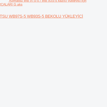
Komatsu WB 97S-5 / WB 93S-5 kazıcı yükleyici için
ÇALARI G aks
KOMATSU WB97S-5 WB93S-5 BEKOLU YÜKLEYİCİ