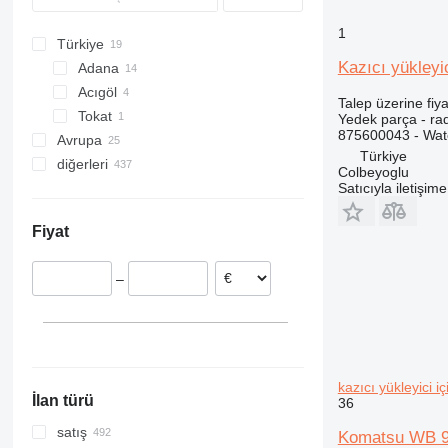
422
532
6140
L-series
PC600
WB98
WH716
1
Türkiye
424
540
JD
PC750
Kazıcı yükley
Adana
426
8060
M-series
Acıgöl
428
8080
Z-series
Talep üzerine fiya
Tokat
430
G-Series
Yedek parça - ra
875600043 - Wate
Avrupa
432
JS
Türkiye
diğerleri
Polonya
434
S-Series
Colbeyoglu
Portekiz
Ukrayna
Satıcıyla iletişim
438
TM
Estonya
444
Fiyat
Romanya
777
İtalya
824
–
906
908
924
950
966
kazıcı yükleyi
İlan türü
36
980
988
satış
Komatsu WB 98