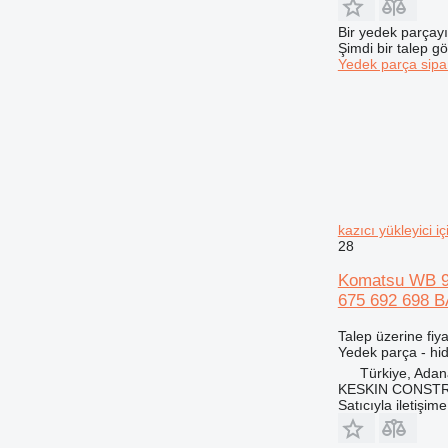
Bir yedek parçay
Şimdi bir talep g
Yedek parça sipar
kazıcı yükleyic
28
Komatsu WB 98
675 692 698 B
Talep üzerine fiya
Yedek parça - hidr
Türkiye, Ada
KESKIN CONST
Satıcıyla iletişim