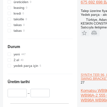
C-series
675 692 698
üreticiden
CS
leasing
Talep üzerine fiya
DE
kredi
Yedek parça - ak
D series
taksitle
Türkiye, Ada
KESKIN CONST
E-series
takas
Satıcıyla iletişim
F-series
takas
GP
IT
Durum
M-series
TH
yeni
2.el
yedek parça için
SYNTH TER 96, 
SWING BRACKET 
Üretim tarihi
27
Komatsu WB98
–
WB98A-2 555
WB98A WB98A-