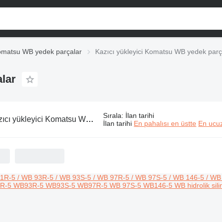
matsu WB yedek parçalar
Kazıcı yükleyici Komatsu WB yedek parç
lar
Sırala
:
İlan tarihi
cı yükleyici Komatsu WB yedek parçalar
İlan tarihi
En pahalısı en üstte
En ucuz