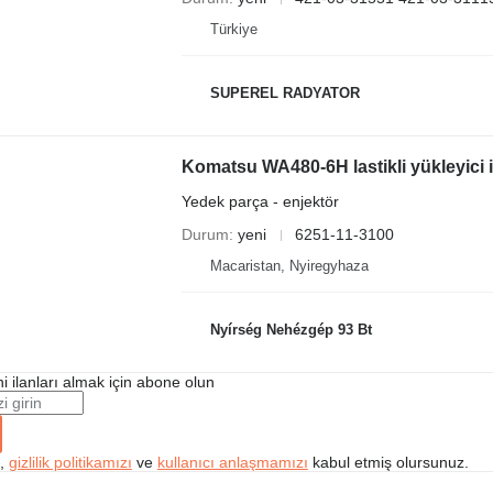
Türkiye
SUPEREL RADYATOR
Komatsu WA480-6H lastikli yükleyici 
Yedek parça - enjektör
Durum
yeni
6251-11-3100
Macaristan, Nyiregyhaza
Nyírség Nehézgép 93 Bt
i ilanları almak için abone olun
k,
gizlilik politikamızı
ve
kullanıcı anlaşmamızı
kabul etmiş olursunuz.