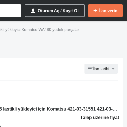
Oturum Aç / Kayıt Ol
İlan verin
ikli yükleyici Komatsu WA480 yedek parçalar
İlan tarihi
Komatsu WA430-5, WA470-5, WA480-5 lastikli yükleyici için Komatsu 421-03-31551 421-03-31115 radyatör
Talep üzerine fiyat
5