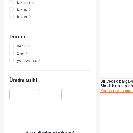
631
taksitle
740
takas
769
takas
773
777
Durum
816
824
yeni
826
2.el
906
yenilenmiş
907
908
910
Üretim tarihi
Bir yedek parçay
Şimdi bir talep g
914
Yedek parça sipar
918
–
920
924
926
928
930
Bazı filtreler eksik mi?