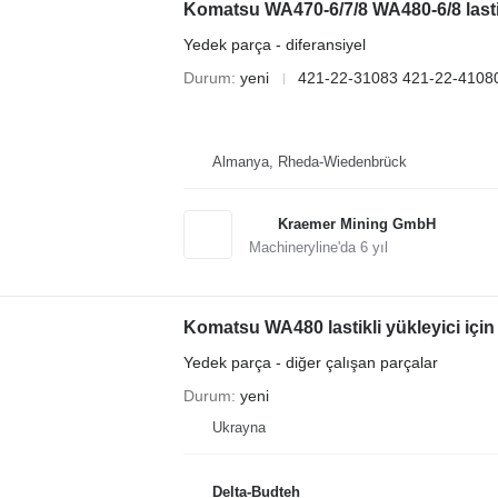
Komatsu WA470-6/7/8 WA480-6/8 lastik
Yedek parça - diferansiyel
Durum
yeni
421-22-31083 421-22-4108
Almanya, Rheda-Wiedenbrück
Kraemer Mining GmbH
Machineryline'da
6
yıl
Komatsu WA480 lastikli yükleyici için 
Yedek parça - diğer çalışan parçalar
Durum
yeni
Ukrayna
Delta-Budteh