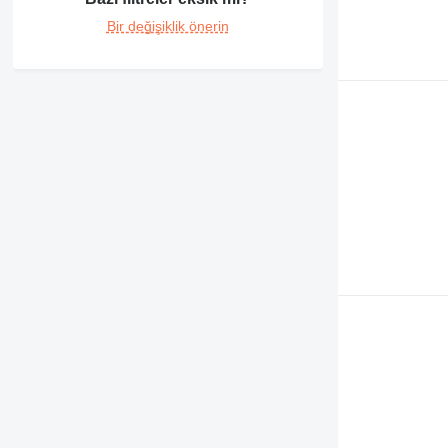
931
Bir değişiklik önerin
936
938
943
950
953
962
963
966
972
973
980
982
986
988
990
992
C-series
CS