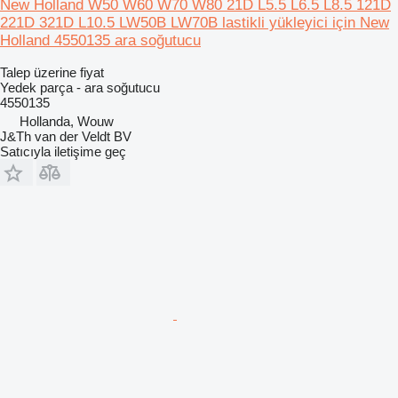
New Holland W50 W60 W70 W80 21D L5.5 L6.5 L8.5 121D
221D 321D L10.5 LW50B LW70B lastikli yükleyici için New
Holland 4550135 ara soğutucu
Talep üzerine fiyat
Yedek parça - ara soğutucu
4550135
Hollanda, Wouw
J&Th van der Veldt BV
Satıcıyla iletişime geç