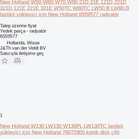
New Holland W50 W60 W70 W80 21D 21E 121D 221D
321D 121E 221E 321E W50TC W80TC LW50.B LW80.B
lastikli yükleyici için New Holland 6559577 radyatör
Talep üzerine fiyat
Yedek parça - radyatör
6559577
Hollanda, Wouw
J&Th van der Veldt BV
Satıcıyla iletişime geç
1
New Holland W130 LW130 W130PL LW130TC lastikli
yükleyici için New Holland 76072900 konik dişli çifti