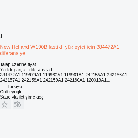
1
New Holland W190B lastikli yükleyici için 384472A1
diferansiyel
Talep üzerine fiyat
Yedek parça - diferansiyel
384472A1 119979A1 119960A1 119961A1 242155A1 242156A1
242157A1 242158A1 242159A1 242160A1 120018A1...
Türkiye
Colbeyoglu
Satıcıyla iletişime geç