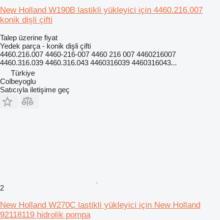
New Holland W190B lastikli yükleyici için 4460.216.007
konik dişli çifti
Talep üzerine fiyat
Yedek parça - konik dişli çifti
4460.216.007 4460-216-007 4460 216 007 4460216007
4460.316.039 4460.316.043 4460316039 4460316043...
Türkiye
Colbeyoglu
Satıcıyla iletişime geç
2
New Holland W270C lastikli yükleyici için New Holland
92118119 hidrolik pompa