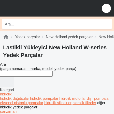
Yedek parçalar
New Holland yedek parçalar
New Holl
Lastikli Yükleyici New Holland W-series
Yedek Parçalar
Ara
(parça numarası, marka, model, yedek parça)
Kategori
hidrolik
hidrolik dağıtıcılar
hidrolik pompalar
hidrolik motorlar
dişli pompalar
eksenel pistonlu pompalar
hidrolik silindirler
hidrolik filtreler
diğer
hidrolik yedek parçaları
şanzıman