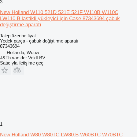
3
New Holland W110 521D 521E 521F W110B W110C
LW110.B lastikli yükleyici için Case 87343694 çabuk
değiştirme aparatı
Talep üzerine fiyat
Yedek parça - çabuk değiştirme aparatı
87343694
Hollanda, Wouw
J&Th van der Veldt BV
Satıcıyla iletişime geç
1
New Holland W80 W80TC LW80.B W60BTC W70BTC