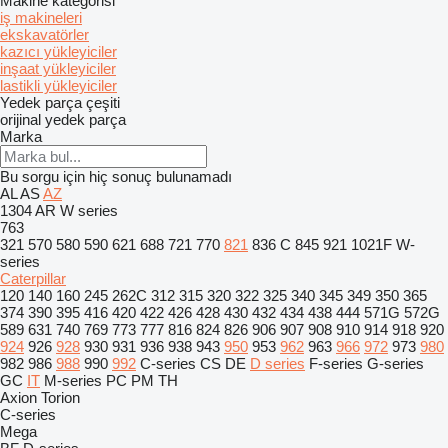
Makine kategorisi
iş makineleri
ekskavatörler
kazıcı yükleyiciler
inşaat yükleyiciler
lastikli yükleyiciler
Yedek parça çeşiti
orijinal yedek parça
Marka
Bu sorgu için hiç sonuç bulunamadı
AL
AS
AZ
1304
AR
W series
763
321
570
580
590
621
688
721
770
821
836 C
845
921
1021F
W-
series
Caterpillar
120
140
160
245
262C
312
315
320
322
325
340
345
349
350
365
374
390
395
416
420
422
426
428
430
432
434
438
444
571G
572G
589
631
740
769
773
777
816
824
826
906
907
908
910
914
918
920
924
926
928
930
931
936
938
943
950
953
962
963
966
972
973
980
982
986
988
990
992
C-series
CS
DE
D series
F-series
G-series
GC
IT
M-series
PC
PM
TH
Axion
Torion
C-series
Mega