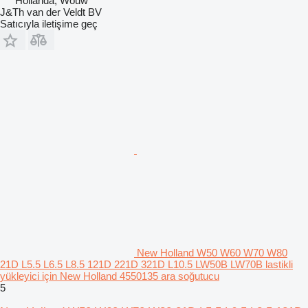
Hollanda, Wouw
J&Th van der Veldt BV
Satıcıyla iletişime geç
New Holland W50 W60 W70 W80
21D L5.5 L6.5 L8.5 121D 221D 321D L10.5 LW50B LW70B lastikli
yükleyici için New Holland 4550135 ara soğutucu
5