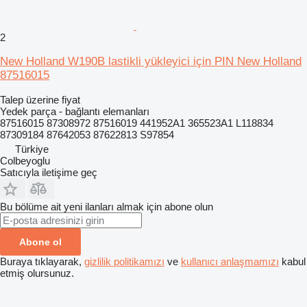
2
New Holland W190B lastikli yükleyici için PIN New Holland
87516015
Talep üzerine fiyat
Yedek parça - bağlantı elemanları
87516015 87308972 87516019 441952A1 365523A1 L118834
87309184 87642053 87622813 S97854
Türkiye
Colbeyoglu
Satıcıyla iletişime geç
Bu bölüme ait yeni ilanları almak için abone olun
Abone ol
Buraya tıklayarak,
gizlilik politikamızı
ve
kullanıcı anlaşmamızı
kabul
etmiş olursunuz.