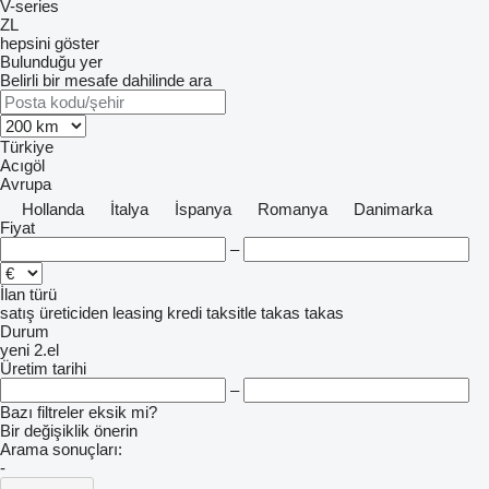
V-series
ZL
hepsini göster
Bulunduğu yer
Belirli bir mesafe dahilinde ara
Türkiye
Acıgöl
Avrupa
Hollanda
İtalya
İspanya
Romanya
Danimarka
Fiyat
–
İlan türü
satış
üreticiden
leasing
kredi
taksitle
takas
takas
Durum
yeni
2.el
Üretim tarihi
–
Bazı filtreler eksik mi?
Bir değişiklik önerin
Arama sonuçları:
-