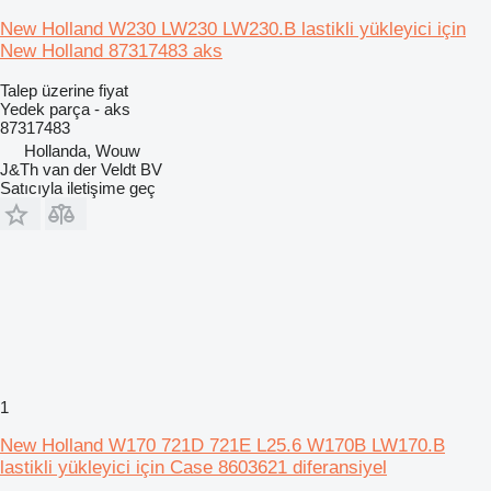
New Holland W230 LW230 LW230.B lastikli yükleyici için
New Holland 87317483 aks
Talep üzerine fiyat
Yedek parça - aks
87317483
Hollanda, Wouw
J&Th van der Veldt BV
Satıcıyla iletişime geç
1
New Holland W170 721D 721E L25.6 W170B LW170.B
lastikli yükleyici için Case 8603621 diferansiyel