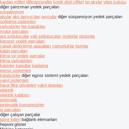
kardan milleri
diferansiyeller
konik dişli çiftleri
ön akslar
vites kutusu
diğer şanzıman yedek parçaları
süspansiyon
akslar
aks taşıyıcıları
poyralar
diğer süspansiyon yedek parçaları
soğutma sistemleri
radyatörler
fan kapakları
motor parçaları
ara soğutucular
yağ soğutucuları
motorlar
pistonlar
karoser yedek parçaları
çabuk değiştirme aparatları
çamurluklar
bomlar
kabin parçaları
klima ve yedek parçalar
klima radyatörleri
kabinler
kaputlar
kaplama
egzoz sistemleri
katalizörler
diğer egzoz sistemi yedek parçaları
yakıt sistemleri
hava filtre gövdeleri
yakıt depoları
elektrik
elektrik kablosu
pnömatik
pinömatik kompresörler
iş parçaları
diğer çalışan parçalar
tamir kitleri
bağlantı elemanları
hepsini göster