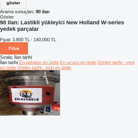
göster
Arama sonuçları:
90 ilan
Göster
90 ilan:
Lastikli yükleyici New Holland W-series
yedek parçalar
Fiyat:
3.800 TL - 140.000 TL
Filtre
Sırala
:
İlan tarihi
İlan tarihi
En pahalısı en üstte
En ucuzu en üstte
Üretim tarihi - yeni
en üstte
Üretim tarihi - eski en üstte