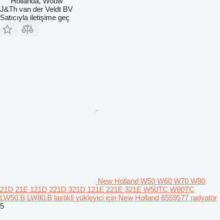
Hollanda, Wouw
J&Th van der Veldt BV
Satıcıyla iletişime geç
New Holland W50 W60 W70 W80
21D 21E 121D 221D 321D 121E 221E 321E W50TC W80TC
LW50.B LW80.B lastikli yükleyici için New Holland 6559577 radyatör
5