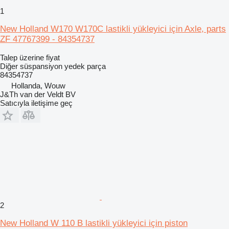
1
New Holland W170 W170C lastikli yükleyici için Axle, parts
ZF 47767399 - 84354737
Talep üzerine fiyat
Diğer süspansiyon yedek parça
84354737
Hollanda, Wouw
J&Th van der Veldt BV
Satıcıyla iletişime geç
2
New Holland W 110 B lastikli yükleyici için piston