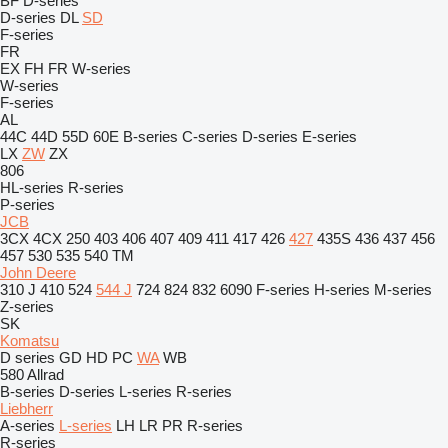
BF
D-series
D-series
DL
SD
F-series
FR
EX
FH
FR
W-series
W-series
F-series
AL
44C
44D
55D
60E
B-series
C-series
D-series
E-series
LX
ZW
ZX
806
HL-series
R-series
P-series
JCB
3CX
4CX
250
403
406
407
409
411
417
426
427
435S
436
437
456
457
530
535
540
TM
John Deere
310 J
410
524
544 J
724
824
832
6090
F-series
H-series
M-series
Z-series
SK
Komatsu
D series
GD
HD
PC
WA
WB
580
Allrad
B-series
D-series
L-series
R-series
Liebherr
A-series
L-series
LH
LR
PR
R-series
R-series