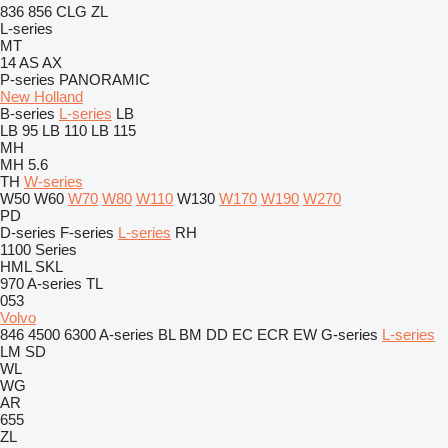
836
856
CLG
ZL
L-series
MT
14
AS
AX
P-series
PANORAMIC
New Holland
B-series
L-series
LB
LB 95
LB 110
LB 115
MH
MH 5.6
TH
W-series
W50
W60
W70
W80
W110
W130
W170
W190
W270
PD
D-series
F-series
L-series
RH
1100 Series
HML
SKL
970
A-series
TL
053
Volvo
846
4500
6300
A-series
BL
BM
DD
EC
ECR
EW
G-series
L-series
LM
SD
WL
WG
AR
655
ZL