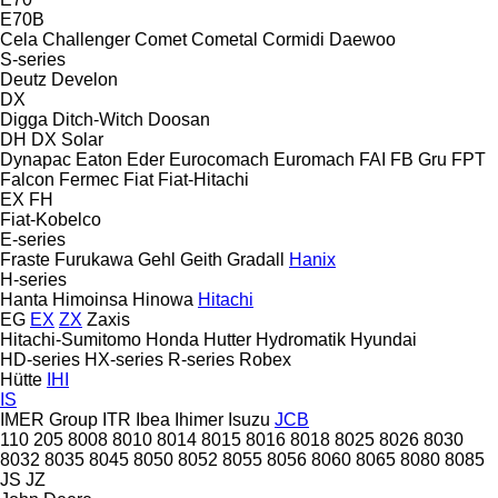
E70B
Cela
Challenger
Comet
Cometal
Cormidi
Daewoo
S-series
Deutz
Develon
DX
Digga
Ditch-Witch
Doosan
DH
DX
Solar
Dynapac
Eaton
Eder
Eurocomach
Euromach
FAI
FB Gru
FPT
Falcon
Fermec
Fiat
Fiat-Hitachi
EX
FH
Fiat-Kobelco
E-series
Fraste
Furukawa
Gehl
Geith
Gradall
Hanix
H-series
Hanta
Himoinsa
Hinowa
Hitachi
EG
EX
ZX
Zaxis
Hitachi-Sumitomo
Honda
Hutter
Hydromatik
Hyundai
HD-series
HX-series
R-series
Robex
Hütte
IHI
IS
IMER Group
ITR
Ibea
Ihimer
Isuzu
JCB
110
205
8008
8010
8014
8015
8016
8018
8025
8026
8030
8032
8035
8045
8050
8052
8055
8056
8060
8065
8080
8085
JS
JZ