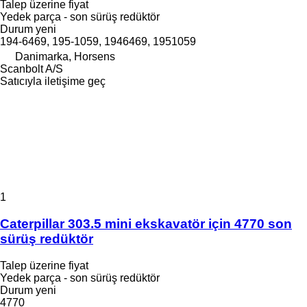
Talep üzerine fiyat
Yedek parça - son sürüş redüktör
Durum
yeni
194-6469, 195-1059, 1946469, 1951059
Danimarka, Horsens
Scanbolt A/S
Satıcıyla iletişime geç
1
Caterpillar 303.5 mini ekskavatör için 4770 son
sürüş redüktör
Talep üzerine fiyat
Yedek parça - son sürüş redüktör
Durum
yeni
4770