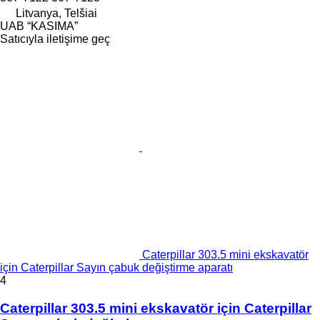
Litvanya, Telšiai
UAB “KASIMA”
Satıcıyla iletişime geç
Caterpillar 303.5 mini ekskavatör
için Caterpillar Sayın çabuk değiştirme aparatı
4
Caterpillar 303.5 mini ekskavatör için Caterpillar