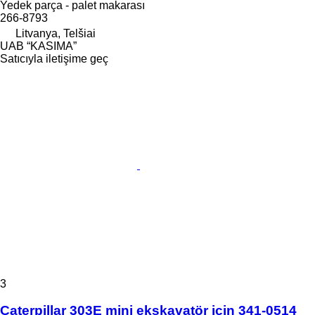
Yedek parça - palet makarası
266-8793
Litvanya, Telšiai
UAB “KASIMA”
Satıcıyla iletişime geç
3
Caterpillar 303E mini ekskavatör için 341-0514