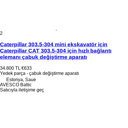
2
Caterpillar 303.5-304 mini ekskavatör için
Caterpillar CAT 303.5-304 için hızlı bağlantı
elemanı çabuk değiştirme aparatı
34.800 TL
€633
Yedek parça - çabuk değiştirme aparatı
Estonya, Saue
AVESCO Baltic
Satıcıyla iletişime geç