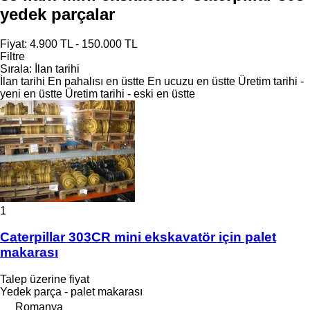
yedek parçalar
Fiyat:
4.900 TL - 150.000 TL
Filtre
Sırala
:
İlan tarihi
İlan tarihi
En pahalısı en üstte
En ucuzu en üstte
Üretim tarihi -
yeni en üstte
Üretim tarihi - eski en üstte
1
Caterpillar 303CR mini ekskavatör için palet
makarası
Talep üzerine fiyat
Yedek parça - palet makarası
Romanya