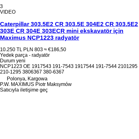
3
VIDEO
Caterpillar 303.5E2 CR 303.5E 304E2 CR 303.5E2
303E CR 304E 303ECR mini ekskavatör için
Maximus NCP1223 radyatör
10.250 TL
PLN 803
≈ €186,50
Yedek parça - radyatör
Durum
yeni
NCP1223 OE 1917543 191-7543 1917544 191-7544 2101295
210-1295 3806367 380-6367
Polonya, Kargowa
P.W. MAXIMUS Piotr Maksymów
Satıcıyla iletişime geç