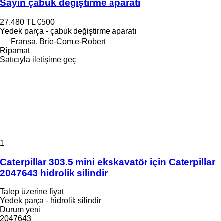
Sayın çabuk değiştirme aparatı
27.480 TL
€500
Yedek parça - çabuk değiştirme aparatı
Fransa, Brie-Comte-Robert
Ripamat
Satıcıyla iletişime geç
1
Caterpillar 303.5 mini ekskavatör için Caterpillar
2047643 hidrolik silindir
Talep üzerine fiyat
Yedek parça - hidrolik silindir
Durum
yeni
2047643