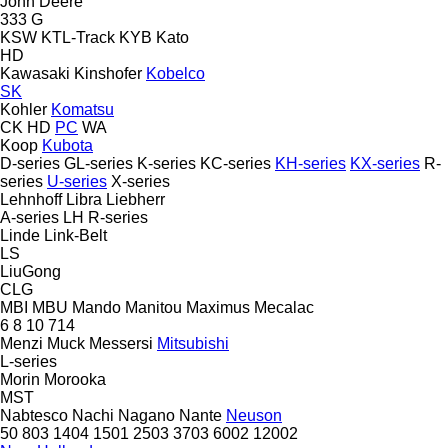
John Deere
333 G
KSW
KTL-Track
KYB
Kato
HD
Kawasaki
Kinshofer
Kobelco
SK
Kohler
Komatsu
CK
HD
PC
WA
Koop
Kubota
D-series
GL-series
K-series
KC-series
KH-series
KX-series
R-
series
U-series
X-series
Lehnhoff
Libra
Liebherr
A-series
LH
R-series
Linde
Link-Belt
LS
LiuGong
CLG
MBI
MBU
Mando
Manitou
Maximus
Mecalac
6
8
10
714
Menzi Muck
Messersi
Mitsubishi
L-series
Morin
Morooka
MST
Nabtesco
Nachi
Nagano
Nante
Neuson
50
803
1404
1501
2503
3703
6002
12002