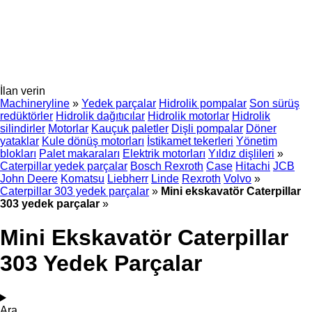
İlan verin
Machineryline
»
Yedek parçalar
Hidrolik pompalar
Son sürüş
redüktörler
Hidrolik dağıtıcılar
Hidrolik motorlar
Hidrolik
silindirler
Motorlar
Kauçuk paletler
Dişli pompalar
Döner
yataklar
Kule dönüş motorları
İstikamet tekerleri
Yönetim
blokları
Palet makaraları
Elektrik motorları
Yıldız dişlileri
»
Caterpillar yedek parçalar
Bosch Rexroth
Case
Hitachi
JCB
John Deere
Komatsu
Liebherr
Linde
Rexroth
Volvo
»
Caterpillar 303 yedek parçalar
»
Mini ekskavatör Caterpillar
303 yedek parçalar
»
Mini Ekskavatör Caterpillar
303 Yedek Parçalar
Ara