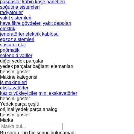
paspaslar
kabin köşe panelleri
soğutma sistemleri
radyatörler
yakıt sistemleri
hava filtre gövdeleri
yakıt depoları
elektrik
jeneratörler
elektrik kablosu
egzoz sistemleri
susturucular
pnömatik
solenoid valfler
diğer yedek parçalar
yedek parçalar
bağlantı elemanları
hepsini göster
Makine kategorisi
iş makineleri
ekskavatörler
kazıcı yükleyiciler
mini ekskavatörler
hepsini göster
Yedek parça çeşiti
orijinal yedek parça
analog
hepsini göster
Marka
Bu sorgu için hiç sonuç bulunamadı