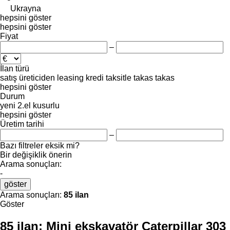
Ukrayna
hepsini göster
hepsini göster
Fiyat
–
İlan türü
satış
üreticiden
leasing
kredi
taksitle
takas
takas
hepsini göster
Durum
yeni
2.el
kusurlu
hepsini göster
Üretim tarihi
–
Bazı filtreler eksik mi?
Bir değişiklik önerin
Arama sonuçları:
-
göster
Arama sonuçları:
85 ilan
Göster
85 ilan:
Mini ekskavatör Caterpillar 303