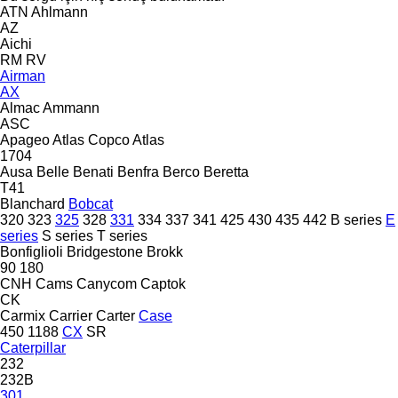
ATN
Ahlmann
AZ
Aichi
RM
RV
Airman
AX
Almac
Ammann
ASC
Apageo
Atlas Copco
Atlas
1704
Ausa
Belle
Benati
Benfra
Berco
Beretta
T41
Blanchard
Bobcat
320
323
325
328
331
334
337
341
425
430
435
442
B series
E
series
S series
T series
Bonfiglioli
Bridgestone
Brokk
90
180
CNH
Cams
Canycom
Captok
CK
Carmix
Carrier
Carter
Case
450
1188
CX
SR
Caterpillar
232
232B
301