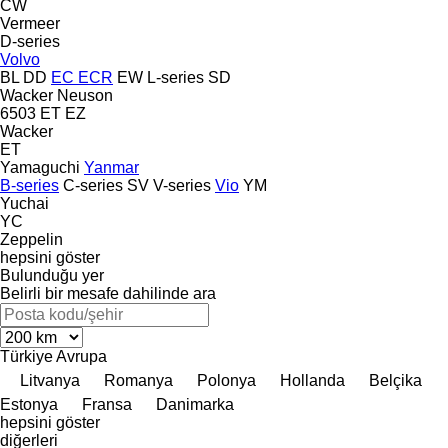
CW
Vermeer
D-series
Volvo
BL
DD
EC
ECR
EW
L-series
SD
Wacker Neuson
6503
ET
EZ
Wacker
ET
Yamaguchi
Yanmar
B-series
C-series
SV
V-series
Vio
YM
Yuchai
YC
Zeppelin
hepsini göster
Bulunduğu yer
Belirli bir mesafe dahilinde ara
Türkiye
Avrupa
Litvanya
Romanya
Polonya
Hollanda
Belçika
Estonya
Fransa
Danimarka
hepsini göster
diğerleri