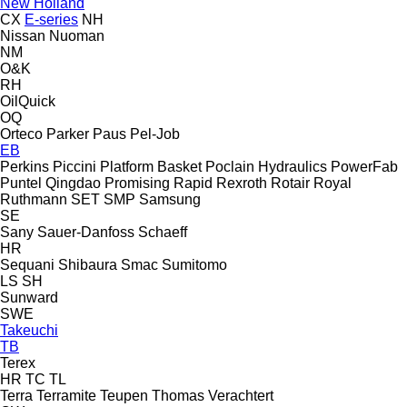
New Holland
CX
E-series
NH
Nissan
Nuoman
NM
O&K
RH
OilQuick
OQ
Orteco
Parker
Paus
Pel-Job
EB
Perkins
Piccini
Platform Basket
Poclain Hydraulics
PowerFab
Puntel
Qingdao Promising
Rapid
Rexroth
Rotair
Royal
Ruthmann
SET
SMP
Samsung
SE
Sany
Sauer-Danfoss
Schaeff
HR
Sequani
Shibaura
Smac
Sumitomo
LS
SH
Sunward
SWE
Takeuchi
TB
Terex
HR
TC
TL
Terra
Terramite
Teupen
Thomas
Verachtert