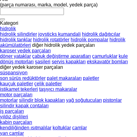
(parça numarası, marka, model, yedek parça)
Kategori
hidrolik
hidrolik silindirler
joysticks kumandali
hidrolik dağıtıcılar
hidrolik tanklar
hidrolik rotatörler
hidrolik pompalar
hidrolik
akümülatörleri
diğer hidrolik yedek parçaları
karoser yedek parçaları
döner yataklar
çabuk değiştirme aparatları
çamurluklar
kule
dönüş motorları
şasileri
servis kapakları
ekskavatör bomları
diğer yedek karoser parçaları
süspansiyon
son sürüş redüktörler
palet makaraları
paletler
kauçuk paletler
çelik paletler
istikamet tekerleri
taşıyıcı makaralar
motor parçaları
motorlar
silindir blok kapakları
yağ soğutucuları
pistonlar
silindir kapak contaları
iş parçaları
yıldız dişlileri
kabin parçaları
kendiliğinden ısıtmalılar
koltuklar
camlar
yan camlar