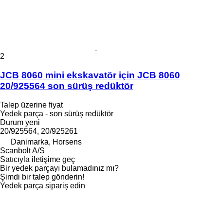
2
JCB 8060 mini ekskavatör için JCB 8060
20/925564 son sürüş redüktör
Talep üzerine fiyat
Yedek parça - son sürüş redüktör
Durum
yeni
20/925564, 20/925261
Danimarka, Horsens
Scanbolt A/S
Satıcıyla iletişime geç
Bir yedek parçayı bulamadınız mı?
Şimdi bir talep gönderin!
Yedek parça sipariş edin