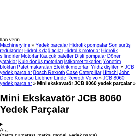
İlan verin
Machineryline
»
Yedek parçalar
Hidrolik pompalar
Son sürüş
redüktörler
Hidrolik dağıtıcılar
Hidrolik motorlar
Hidrolik
silindirler
Motorlar
Kauçuk paletler
Dişli pompalar
Döner
yataklar
Kule dönüş motorları
İstikamet tekerleri
Yönetim
blokları
Palet makaraları
Elektrik motorları
Yıldız dişlileri
»
JCB
yedek parçalar
Bosch Rexroth
Case
Caterpillar
Hitachi
John
Deere
Komatsu
Liebherr
Linde
Rexroth
Volvo
»
JCB 8060
yedek parçalar
»
Mini ekskavatör JCB 8060 yedek parçalar
»
Mini Ekskavatör JCB 8060
Yedek Parçalar
Ara
(parça numarası, marka, model, yedek parça)