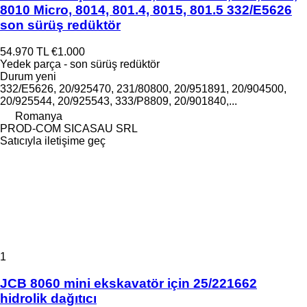
8010 Micro, 8014, 801.4, 8015, 801.5 332/E5626
son sürüş redüktör
54.970 TL
€1.000
Yedek parça - son sürüş redüktör
Durum
yeni
332/E5626, 20/925470, 231/80800, 20/951891, 20/904500,
20/925544, 20/925543, 333/P8809, 20/901840,...
Romanya
PROD-COM SICASAU SRL
Satıcıyla iletişime geç
1
JCB 8060 mini ekskavatör için 25/221662
hidrolik dağıtıcı