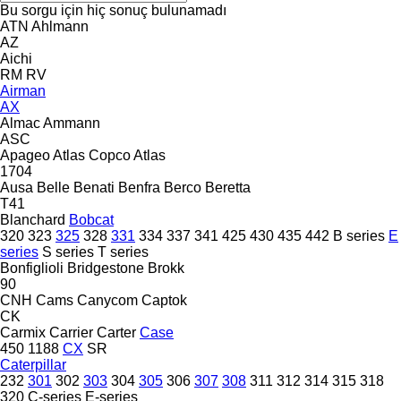
Bu sorgu için hiç sonuç bulunamadı
ATN
Ahlmann
AZ
Aichi
RM
RV
Airman
AX
Almac
Ammann
ASC
Apageo
Atlas Copco
Atlas
1704
Ausa
Belle
Benati
Benfra
Berco
Beretta
T41
Blanchard
Bobcat
320
323
325
328
331
334
337
341
425
430
435
442
B series
E
series
S series
T series
Bonfiglioli
Bridgestone
Brokk
90
CNH
Cams
Canycom
Captok
CK
Carmix
Carrier
Carter
Case
450
1188
CX
SR
Caterpillar
232
301
302
303
304
305
306
307
308
311
312
314
315
318
320
C-series
E-series