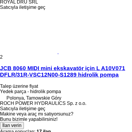
ROYAL DRU SRL
Satıcıyla iletişime geç
2
JCB 8060 MIDI mini ekskavatör için L A10V071
DFLR/31R-VSC12N00-S1289 hidrolik pompa
Talep üzerine fiyat
Yedek parça - hidrolik pompa
Polonya, Tarnowskie Góry
ROCH POWER HYDRAULICS Sp. z o.o.
Satıcıyla iletişime geç
Makine veya araç mı satıyorsunuz?
Bunu bizimle yapabilirsiniz!
İlan verin
Arama sonuçları:
17 ilan