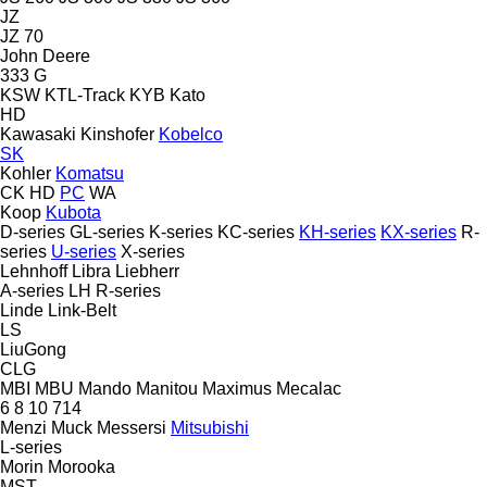
JZ
JZ 70
John Deere
333 G
KSW
KTL-Track
KYB
Kato
HD
Kawasaki
Kinshofer
Kobelco
SK
Kohler
Komatsu
CK
HD
PC
WA
Koop
Kubota
D-series
GL-series
K-series
KC-series
KH-series
KX-series
R-
series
U-series
X-series
Lehnhoff
Libra
Liebherr
A-series
LH
R-series
Linde
Link-Belt
LS
LiuGong
CLG
MBI
MBU
Mando
Manitou
Maximus
Mecalac
6
8
10
714
Menzi Muck
Messersi
Mitsubishi
L-series
Morin
Morooka
MST