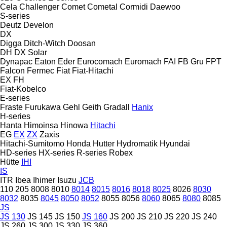
Cela
Challenger
Comet
Cometal
Cormidi
Daewoo
S-series
Deutz
Develon
DX
Digga
Ditch-Witch
Doosan
DH
DX
Solar
Dynapac
Eaton
Eder
Eurocomach
Euromach
FAI
FB Gru
FPT
Falcon
Fermec
Fiat
Fiat-Hitachi
EX
FH
Fiat-Kobelco
E-series
Fraste
Furukawa
Gehl
Geith
Gradall
Hanix
H-series
Hanta
Himoinsa
Hinowa
Hitachi
EG
EX
ZX
Zaxis
Hitachi-Sumitomo
Honda
Hutter
Hydromatik
Hyundai
HD-series
HX-series
R-series
Robex
Hütte
IHI
IS
ITR
Ibea
Ihimer
Isuzu
JCB
110
205
8008
8010
8014
8015
8016
8018
8025
8026
8030
8032
8035
8045
8050
8052
8055
8056
8060
8065
8080
8085
JS
JS 130
JS 145
JS 150
JS 160
JS 200
JS 210
JS 220
JS 240
JS 260
JS 300
JS 330
JS 360