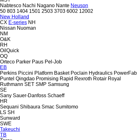
Nabtesco
Nachi
Nagano
Nante
Neuson
50
803
1404
1501
2503
3703
6002
12002
New Holland
CX
E-series
NH
Nissan
Nuoman
NM
O&K
RH
OilQuick
OQ
Orteco
Parker
Paus
Pel-Job
EB
Perkins
Piccini
Platform Basket
Poclain Hydraulics
PowerFab
Puntel
Qingdao Promising
Rapid
Rexroth
Rotair
Royal
Ruthmann
SET
SMP
Samsung
SE
Sany
Sauer-Danfoss
Schaeff
HR
Sequani
Shibaura
Smac
Sumitomo
LS
SH
Sunward
SWE
Takeuchi
TB