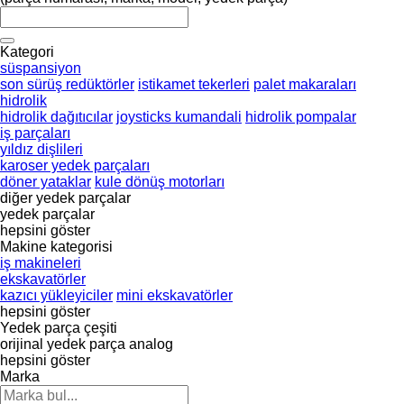
Kategori
süspansiyon
son sürüş redüktörler
istikamet tekerleri
palet makaraları
hidrolik
hidrolik dağıtıcılar
joysticks kumandali
hidrolik pompalar
iş parçaları
yıldız dişlileri
karoser yedek parçaları
döner yataklar
kule dönüş motorları
diğer yedek parçalar
yedek parçalar
hepsini göster
Makine kategorisi
iş makineleri
ekskavatörler
kazıcı yükleyiciler
mini ekskavatörler
hepsini göster
Yedek parça çeşiti
orijinal yedek parça
analog
hepsini göster
Marka