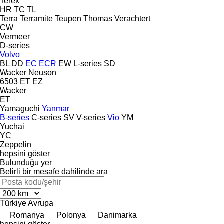
Terex
HR
TC
TL
Terra
Terramite
Teupen
Thomas
Verachtert
CW
Vermeer
D-series
Volvo
BL
DD
EC
ECR
EW
L-series
SD
Wacker Neuson
6503
ET
EZ
Wacker
ET
Yamaguchi
Yanmar
B-series
C-series
SV
V-series
Vio
YM
Yuchai
YC
Zeppelin
hepsini göster
Bulunduğu yer
Belirli bir mesafe dahilinde ara
Türkiye
Avrupa
Romanya
Polonya
Danimarka