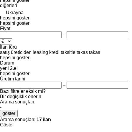
hepsini göster
diğerleri
Ukrayna
hepsini göster
hepsini göster
Fiyat
–
İlan türü
satış
üreticiden
leasing
kredi
taksitle
takas
takas
hepsini göster
Durum
yeni
2.el
hepsini göster
Üretim tarihi
–
Bazı filtreler eksik mi?
Bir değişiklik önerin
Arama sonuçları:
-
göster
Arama sonuçları:
17 ilan
Göster