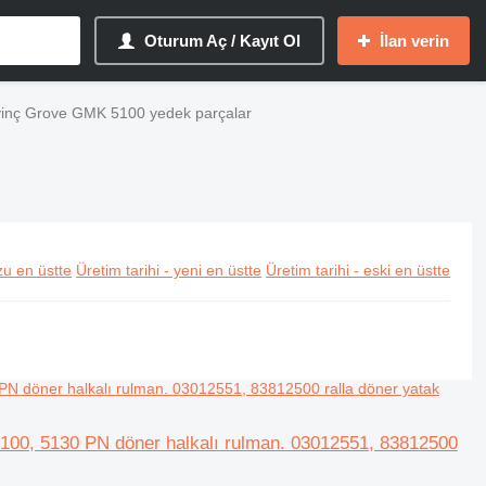
Oturum Aç / Kayıt Ol
İlan verin
vinç Grove GMK 5100 yedek parçalar
u en üstte
Üretim tarihi - yeni en üstte
Üretim tarihi - eski en üstte
00, 5130 PN döner halkalı rulman. 03012551, 83812500