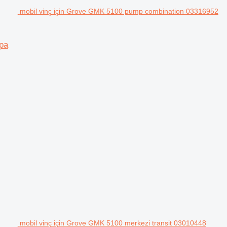
mobil vinç için Grove GMK 5100 pump combination 03316952
pa
mobil vinç için Grove GMK 5100 merkezi transit 03010448