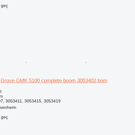
e geç
in Grove GMK 5100 complete boom 3053402 bom
t
om
7, 3053411, 3053415, 3053419
ssenheim
e geç