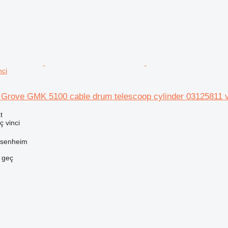
nci
n Grove GMK 5100 cable drum telescoop cylinder 03125811 v
t
ç vinci
ssenheim
e geç