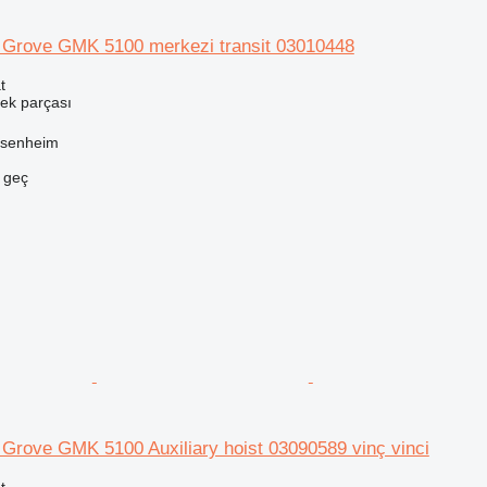
in Grove GMK 5100 merkezi transit 03010448
t
dek parçası
ssenheim
e geç
n Grove GMK 5100 Auxiliary hoist 03090589 vinç vinci
t