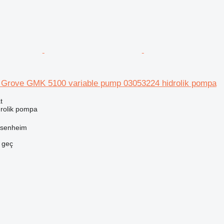
in Grove GMK 5100 variable pump 03053224 hidrolik pompa
t
drolik pompa
ssenheim
e geç