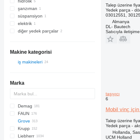
hidrolik
bomlar
Talep üzerine fiya
şanzıman
vinç vinçleri
hidrolik pompalar
Yedek parça - dö
03012551, 3012
süspansiyon
döner yataklar
hidrolik silindirler
transfer kutuları
Almanya
elektrik
bom burun palangaları
aks taşıyıcıları
DL- Bautech
diğer yedek parçalar
diğer elektrik yedek parçaları
Satıcıyla iletişim
yedek parçalar
bağlantı elemanları
Makine kategorisi
iş makineleri
vinçler
mobil vinçler
Marka
taşıyıcı
6
Demag
580
Mobil vinç içi
FAUN
AC
BF
Talep üzerine fiya
Grove
CC
ATF
MHL
AMK
Yedek parça - aks
Krupp
HC
HK
AMZ
H-series
KH
SCX
NK
Hollanda, Sa
Liebherr
TC
RTF
AT
GMT
UCM Holland