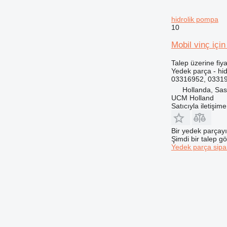
hidrolik pompa
10
Mobil vinç iç
Talep üzerine fiya
Yedek parça - hi
03316952, 03319
Hollanda, Sa
UCM Holland
Satıcıyla iletişim
Bir yedek parçay
Şimdi bir talep g
Yedek parça sipar