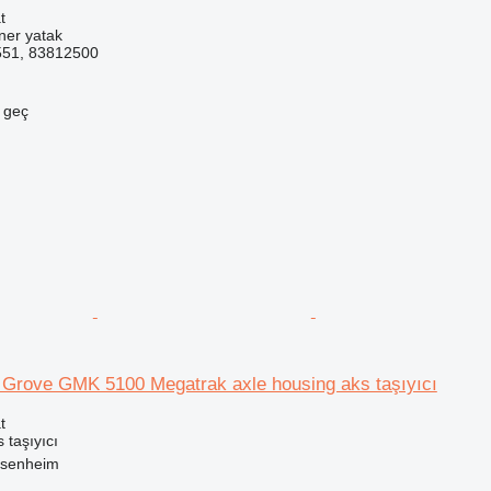
t
ner yatak
551, 83812500
e geç
n Grove GMK 5100 Megatrak axle housing aks taşıyıcı
t
 taşıyıcı
ssenheim