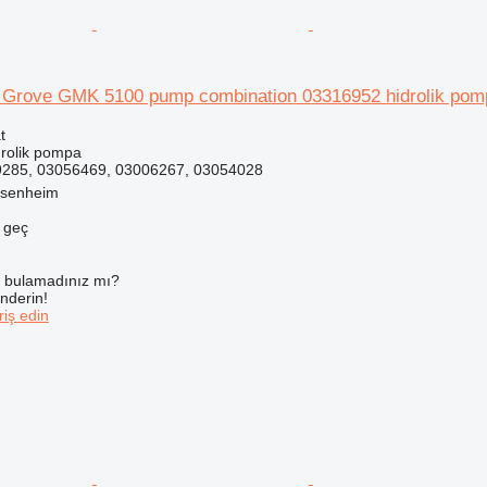
in Grove GMK 5100 pump combination 03316952 hidrolik pom
t
drolik pompa
285, 03056469, 03006267, 03054028
ssenheim
e geç
ı bulamadınız mı?
önderin!
iş edin