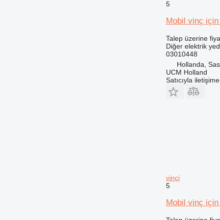
5
Mobil vinç iç
Talep üzerine fiya
Diğer elektrik ye
03010448
Hollanda, Sa
UCM Holland
Satıcıyla iletişim
vinci
5
Mobil vinç içi
Talep üzerine fiya