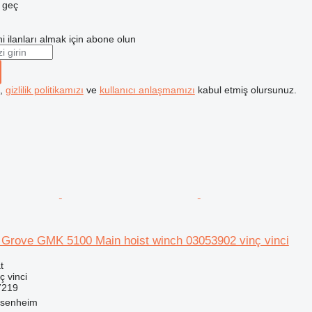
e geç
i ilanları almak için abone olun
k,
gizlilik politikamızı
ve
kullanıcı anlaşmamızı
kabul etmiş olursunuz.
n Grove GMK 5100 Main hoist winch 03053902 vinç vinci
t
ç vinci
7219
ssenheim