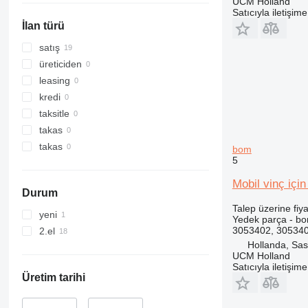
UCM Holland
Satıcıyla iletişim
İlan türü
satış
üreticiden
leasing
kredi
taksitle
takas
takas
bom
5
Mobil vinç iç
Durum
Talep üzerine fiya
yeni
Yedek parça - b
3053402, 305340
2.el
Hollanda, Sa
UCM Holland
Satıcıyla iletişim
Üretim tarihi