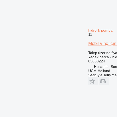
hidrolik pompa
11
Mobil vinç iç
Talep üzerine fiya
Yedek parça - hi
03053224
Hollanda, Sa
UCM Holland
Satıcıyla iletişim