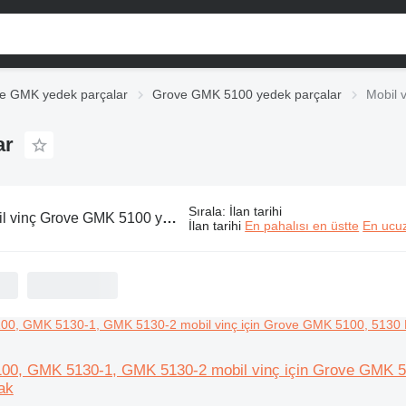
e GMK yedek parçalar
Grove GMK 5100 yedek parçalar
Mobil 
ar
Sırala
:
İlan tarihi
vinç Grove GMK 5100 yedek parçalar
İlan tarihi
En pahalısı en üstte
En ucuz
0, GMK 5130-1, GMK 5130-2 mobil vinç için Grove GMK 51
tak