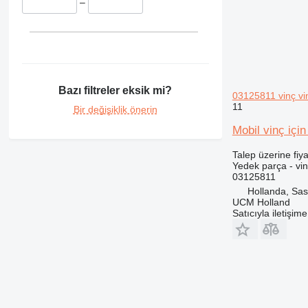
–
Bazı filtreler eksik mi?
03125811 vinç vi
11
Bir değişiklik önerin
Mobil vinç içi
Talep üzerine fiya
Yedek parça - vin
03125811
Hollanda, Sa
UCM Holland
Satıcıyla iletişim