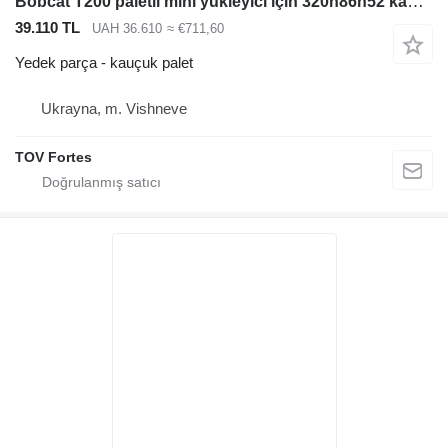
Bobcat T200 paletli mini yükleyici için 320h86h52 kauçuk palet
39.110 TL
UAH 36.610
≈ €711,60
Yedek parça - kauçuk palet
Ukrayna, m. Vishneve
TOV Fortes