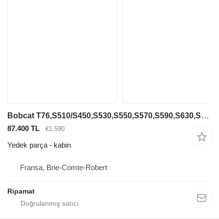
Bobcat T76,S510/S450,S530,S550,S570,S590,S630,S650 850 paletli mini yükleyici için kabin
87.400 TL
€1.590
Yedek parça - kabin
Fransa, Brie-Comte-Robert
Ripamat