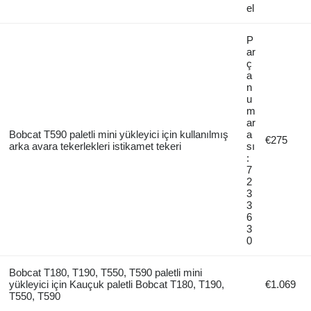
el
P
ar
ç
a
n
u
m
ar
Bobcat T590 paletli mini yükleyici için kullanılmış
a
€275
arka avara tekerlekleri istikamet tekeri
sı
:
7
2
3
3
6
3
0
Bobcat T180, T190, T550, T590 paletli mini
yükleyici için Kauçuk paletli Bobcat T180, T190,
€1.069
T550, T590