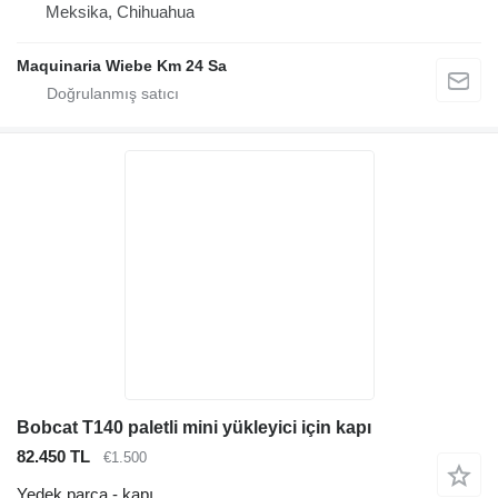
Meksika, Chihuahua
Maquinaria Wiebe Km 24 Sa
Bobcat T140 paletli mini yükleyici için kapı
82.450 TL
€1.500
Yedek parça - kapı