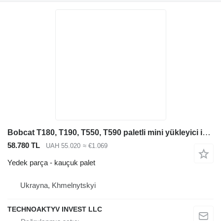
Bobcat T180, T190, T550, T590 paletli mini yükleyici için Kauçuk paletli Bobcat T180, T190, T550, T590
58.780 TL
UAH 55.020
≈ €1.069
Yedek parça - kauçuk palet
Ukrayna, Khmelnytskyi
TECHNOAKTYV INVEST LLC