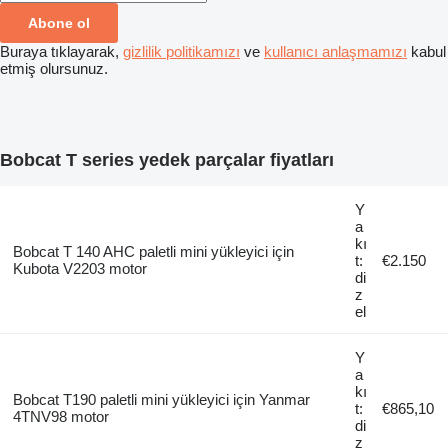
Abone ol
Buraya tıklayarak,
gizlilik politikamızı
ve
kullanıcı anlaşmamızı
kabul
etmiş olursunuz.
Bobcat T series yedek parçalar fiyatları
Y
a
kı
Bobcat T 140 AHC paletli mini yükleyici için
t:
€2.150
Kubota V2203 motor
di
z
el
Y
a
kı
Bobcat T190 paletli mini yükleyici için Yanmar
t:
€865,10
4TNV98 motor
di
z