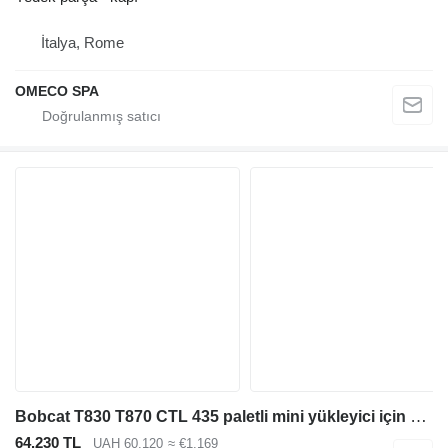
İtalya, Rome
OMECO SPA
Bobcat T830 T870 CTL 435 paletli mini yükleyici için kauçuk palet
64.230 TL
UAH 60.120
≈ €1.169