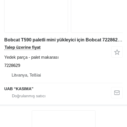
Bobcat T590 paletli mini yükleyici için Bobcat 7228629 palet makarası
Talep üzerine fiyat
Yedek parça - palet makarası
7228629
Litvanya, Telšiai
UAB “KASIMA”