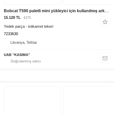
Bobcat T590 paletli mini yükleyici için kullanılmış arka avara tekerlekleri 7233630 istikamet tekeri
15.120 TL
€275
Yedek parça - istikamet tekeri
7233630
Litvanya, Telšiai
UAB “KASIMA”