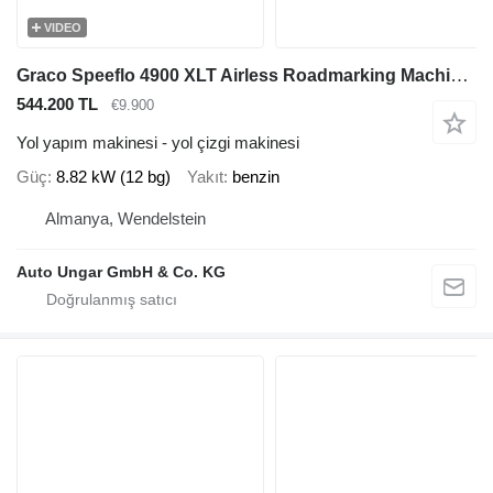
VIDEO
Graco Speeflo 4900 XLT Airless Roadmarking Machine Perls Co
544.200 TL
€9.900
Yol yapım makinesi - yol çizgi makinesi
Güç
8.82 kW (12 bg)
Yakıt
benzin
Almanya, Wendelstein
Auto Ungar GmbH & Co. KG