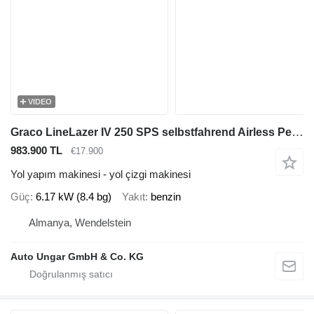
VIDEO
Graco LineLazer IV 250 SPS selbstfahrend Airless Perlen Roadmarking St
983.900 TL
€17.900
Yol yapım makinesi - yol çizgi makinesi
Güç
6.17 kW (8.4 bg)
Yakıt
benzin
Almanya, Wendelstein
Auto Ungar GmbH & Co. KG