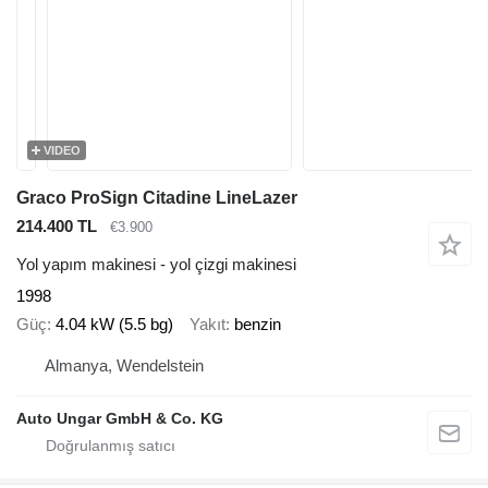
VIDEO
Graco ProSign Citadine LineLazer
214.400 TL
€3.900
Yol yapım makinesi - yol çizgi makinesi
1998
Güç
4.04 kW (5.5 bg)
Yakıt
benzin
Almanya, Wendelstein
Auto Ungar GmbH & Co. KG