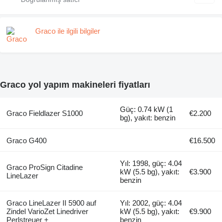
Graco ile ilgili bilgiler
Graco yol yapım makineleri fiyatları
Güç: 0.74 kW (1
Graco Fieldlazer S1000
€2.200
bg), yakıt: benzin
Graco G400
€16.500
Yıl: 1998, güç: 4.04
Graco ProSign Citadine
kW (5.5 bg), yakıt:
€3.900
LineLazer
benzin
Graco LineLazer II 5900 auf
Yıl: 2002, güç: 4.04
Zindel VarioZet Linedriver
kW (5.5 bg), yakıt:
€9.900
Perlstreuer +
benzin