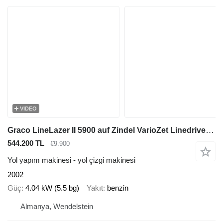
VIDEO
Graco LineLazer II 5900 auf Zindel VarioZet Linedriver Perlstreuer +
544.200 TL
€9.900
Yol yapım makinesi - yol çizgi makinesi
2002
Güç
4.04 kW (5.5 bg)
Yakıt
benzin
Almanya, Wendelstein