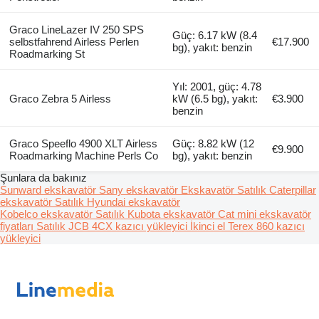
Graco LineLazer IV 250 SPS
Güç: 6.17 kW (8.4
selbstfahrend Airless Perlen
€17.900
bg), yakıt: benzin
Roadmarking St
Yıl: 2001, güç: 4.78
Graco Zebra 5 Airless
kW (6.5 bg), yakıt:
€3.900
benzin
Graco Speeflo 4900 XLT Airless
Güç: 8.82 kW (12
€9.900
Roadmarking Machine Perls Co
bg), yakıt: benzin
Şunlara da bakınız
Sunward ekskavatör
Sany ekskavatör
Ekskavatör
Satılık Caterpillar
ekskavatör
Satılık Hyundai ekskavatör
Kobelco ekskavatör
Satılık Kubota ekskavatör
Cat mini ekskavatör
fiyatları
Satılık JCB 4CX kazıcı yükleyici
İkinci el Terex 860 kazıcı
yükleyici