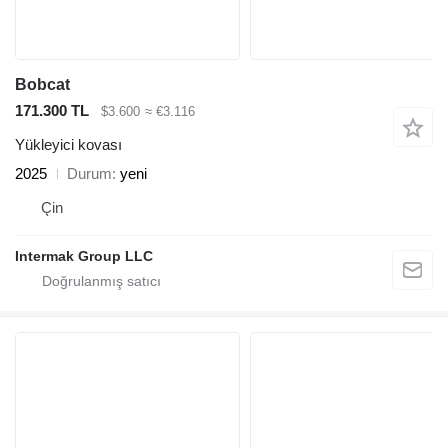
Bobcat
171.300 TL
$3.600
≈ €3.116
Yükleyici kovası
2025
Durum
yeni
Çin
Intermak Group LLC