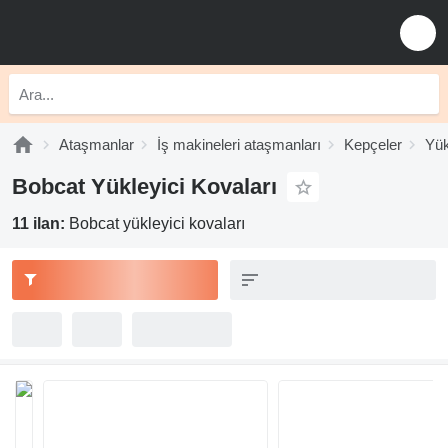
Ataşmanlar
İş makineleri ataşmanları
Kepçeler
Yük
Bobcat Yükleyici Kovaları
11 ilan:
Bobcat yükleyici kovaları