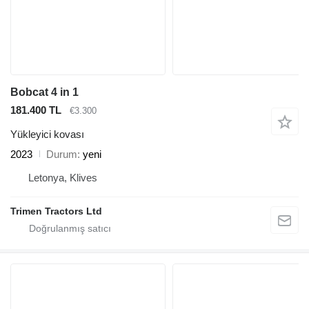
Bobcat 4 in 1
181.400 TL
€3.300
Yükleyici kovası
2023
Durum
yeni
Letonya, Klives
Trimen Tractors Ltd