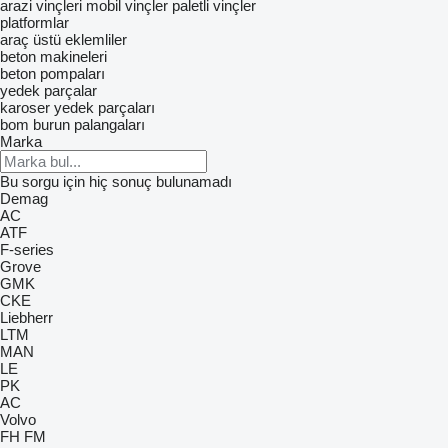
arazi vinçleri
mobil vinçler
paletli vinçler
platformlar
araç üstü eklemliler
beton makineleri
beton pompaları
yedek parçalar
karoser yedek parçaları
bom burun palangaları
Marka
Bu sorgu için hiç sonuç bulunamadı
Demag
AC
ATF
F-series
Grove
GMK
CKE
Liebherr
LTM
MAN
LE
PK
AC
Volvo
FH
FM