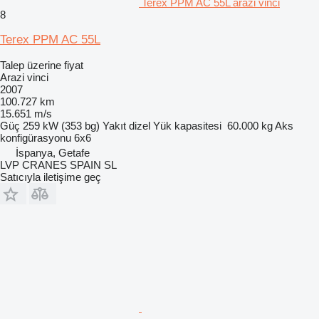
Terex PPM AC 55L arazi vinci
8
Terex PPM AC 55L
Talep üzerine fiyat
Arazi vinci
2007
100.727 km
15.651 m/s
Güç
259 kW (353 bg)
Yakıt
dizel
Yük kapasitesi
60.000 kg
Aks
konfigürasyonu
6x6
İspanya, Getafe
LVP CRANES SPAIN SL
Satıcıyla iletişime geç