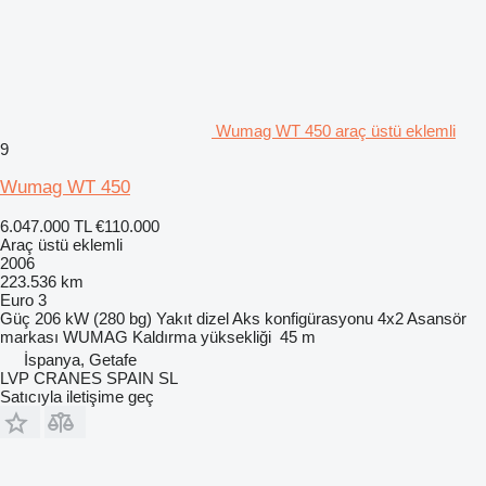
Wumag WT 450 araç üstü eklemli
9
Wumag WT 450
6.047.000 TL
€110.000
Araç üstü eklemli
2006
223.536 km
Euro 3
Güç
206 kW (280 bg)
Yakıt
dizel
Aks konfigürasyonu
4x2
Asansör
markası
WUMAG
Kaldırma yüksekliği
45 m
İspanya, Getafe
LVP CRANES SPAIN SL
Satıcıyla iletişime geç