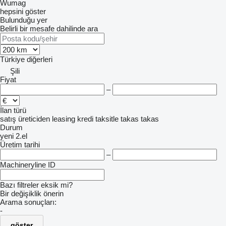
Wumag
hepsini göster
Bulunduğu yer
Belirli bir mesafe dahilinde ara
Türkiye
diğerleri
Şili
Fiyat
–
İlan türü
satış
üreticiden
leasing
kredi
taksitle
takas
takas
Durum
yeni
2.el
Üretim tarihi
–
Machineryline ID
Bazı filtreler eksik mi?
Bir değişiklik önerin
Arama sonuçları:
-
göster