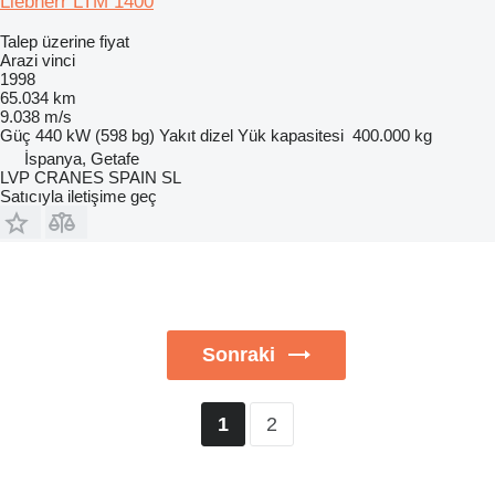
Liebherr LTM 1400
Talep üzerine fiyat
Arazi vinci
1998
65.034 km
9.038 m/s
Güç
440 kW (598 bg)
Yakıt
dizel
Yük kapasitesi
400.000 kg
İspanya, Getafe
LVP CRANES SPAIN SL
Satıcıyla iletişime geç
Sonraki
2
1