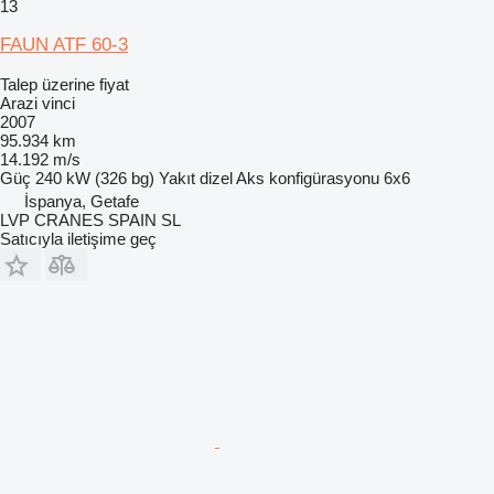
13
FAUN ATF 60-3
Talep üzerine fiyat
Arazi vinci
2007
95.934 km
14.192 m/s
Güç
240 kW (326 bg)
Yakıt
dizel
Aks konfigürasyonu
6x6
İspanya, Getafe
LVP CRANES SPAIN SL
Satıcıyla iletişime geç