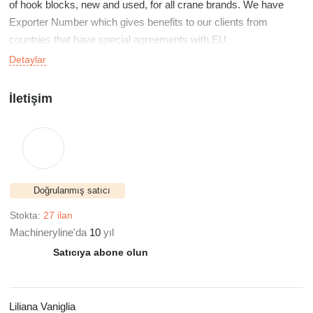
of hook blocks, new and used, for all crane brands. We have
Exporter Number which gives benefits to our clients from
countries that have special agreements with EU.
Detaylar
PROCESS OF THE SALE-PURCHASE
İletişim
INSPECTION OF THE CRANE
We give support and assistance to the buyer by inspecting the
crane and checking the operating conditions regarding to the
safety of the equipment.
Doğrulanmış satıcı
DRAFTING OF CONTRACTS/ CRANE DOCUMENTATION/
LETTER CREDITS
Stokta:
27 ilan
Sale-Purchase Contracts according to the requirements.
Machineryline'da
10
yıl
Verification of the legal state ofthe crane. Monitoring of Letter
Satıcıya abone olun
Credits transactions.
LOGISTICS/ DELIVERY
Liliana Vaniglia