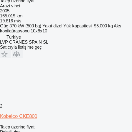
Talep üzerine fiyat
Arazi vinci
2005
165.019 km
19.816 m/s
Güç
370 kW (503 bg)
Yakıt
dizel
Yük kapasitesi
95.000 kg
Aks
konfigürasyonu
10x8x10
Türkiye
LVP CRANES SPAIN SL
Satıcıyla iletişime geç
2
Kobelco CKE800
Talep üzerine fiyat
Paletli vinç