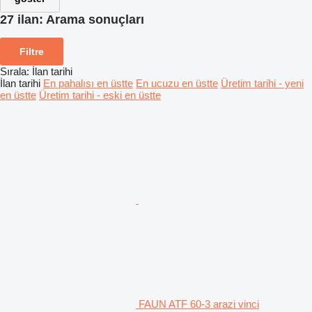
27 ilan:
Arama sonuçları
Filtre
Sırala
:
İlan tarihi
İlan tarihi
En pahalısı en üstte
En ucuzu en üstte
Üretim tarihi - yeni
en üstte
Üretim tarihi - eski en üstte
FAUN ATF 60-3 arazi vinci