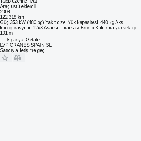
Talep üzerine fiyat
Araç üstü eklemli
2009
122.318 km
Güç
353 kW (480 bg)
Yakıt
dizel
Yük kapasitesi
440 kg
Aks
konfigürasyonu
12x8
Asansör markası
Bronto
Kaldırma yüksekliği
101 m
İspanya, Getafe
LVP CRANES SPAIN SL
Satıcıyla iletişime geç