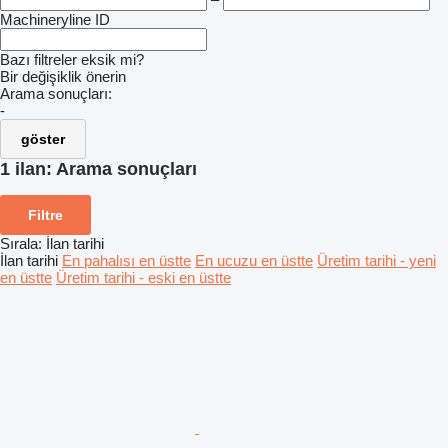
Machineryline ID
Bazı filtreler eksik mi?
Bir değişiklik önerin
Arama sonuçları:
-
göster
1 ilan:
Arama sonuçları
Filtre
Sırala
:
İlan tarihi
İlan tarihi
En pahalısı en üstte
En ucuzu en üstte
Üretim tarihi - yeni
en üstte
Üretim tarihi - eski en üstte