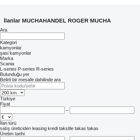
İlanlar MUCHAHANDEL ROGER MUCHA
Ara
Kategori
kamyonlar
şasi kamyonlar
Marka
Scania
L-series
P-series
R-series
Bulunduğu yer
Belirli bir mesafe dahilinde ara
Türkiye
Fiyat
–
İlan türü
satış
üreticiden
leasing
kredi
taksitle
takas
takas
Üretim tarihi
–