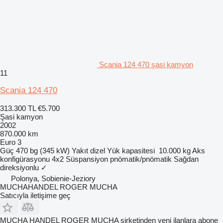
Scania 124 470 şasi kamyon
11
Scania 124 470
313.300 TL
€5.700
Şasi kamyon
2002
870.000 km
Euro 3
Güç
470 bg (345 kW)
Yakıt
dizel
Yük kapasitesi
10.000 kg
Aks
konfigürasyonu
4x2
Süspansiyon
pnömatik/pnömatik
Sağdan
direksiyonlu
✓
Polonya, Sobienie-Jeziory
MUCHAHANDEL ROGER MUCHA
Satıcıyla iletişime geç
MUCHA HANDEL ROGER MUCHA şirketinden yeni ilanlara abone