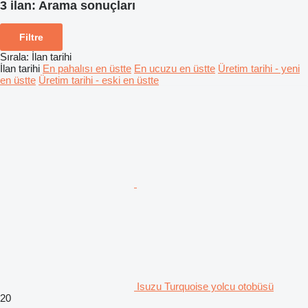
3 ilan:
Arama sonuçları
Filtre
Sırala
:
İlan tarihi
İlan tarihi
En pahalısı en üstte
En ucuzu en üstte
Üretim tarihi - yeni
en üstte
Üretim tarihi - eski en üstte
Isuzu Turquoise yolcu otobüsü
20