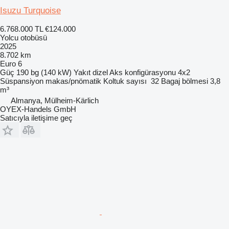
Isuzu Turquoise
6.768.000 TL
€124.000
Yolcu otobüsü
2025
8.702 km
Euro 6
Güç
190 bg (140 kW)
Yakıt
dizel
Aks konfigürasyonu
4x2
Süspansiyon
makas/pnömatik
Koltuk sayısı
32
Bagaj bölmesi
3,8
m³
Almanya, Mülheim-Kärlich
OYEX-Handels GmbH
Satıcıyla iletişime geç