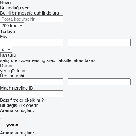
Novo
Bulunduğu yer
Belirli bir mesafe dahilinde ara
Türkiye
Fiyat
–
İlan türü
satış
üreticiden
leasing
kredi
taksitle
takas
takas
Durum
yeni
gösterim
Üretim tarihi
–
Machineryline ID
Bazı filtreler eksik mi?
Bir değişiklik önerin
Arama sonuçları:
-
göster
Arama sonuçları:
-