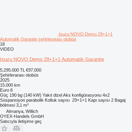
Isuzu NOVO Demo 29+1+1
Automatik Garantie şehirlerarası otobüs
18
VIDEO
Isuzu NOVO Demo 29+1+1 Automatik Garantie
5.295.000 TL
€97.000
Şehirlerarası otobüs
2025
15.000 km
Euro 6
Güç
190 bg (140 kW)
Yakıt
dizel
Aks konfigürasyonu
4x2
Süspansiyon
parabolik
Koltuk sayısı
29+1+1
Kapı sayısı
2
Bagaj
bölmesi
3,1 m³
Almanya, Willich
OYEX-Handels GmbH
Satıcıyla iletişime geç