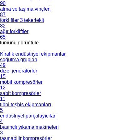
90
alma ve taşıma vinçleri
87
forkliftler 3 tekerlekli
82
ağır forkliftler
65
tümünü görüntüle
Kiralık endüstriyel ekipmanlar
soğutma grupları
49
dizel jeneratörler
15
mobil kompresörler
12
sabit kompresörler
11
tıbbi teşhis ekipmanları
5
endüstriyel parçalayıcılar
4
basınçlı yıkama makineleri
3
taşınabilir kompresörler