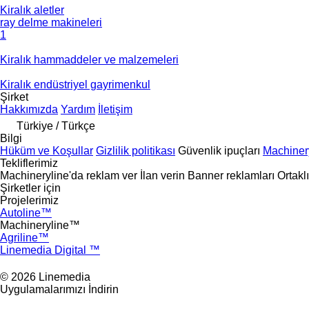
Kiralık aletler
ray delme makineleri
1
Kiralık hammaddeler ve malzemeleri
Kiralık endüstriyel gayrimenkul
Şirket
Hakkımızda
Yardım
İletişim
Türkiye / Türkçe
Bilgi
Hüküm ve Koşullar
Gizlilik politikası
Güvenlik ipuçları
Machinery
Tekliflerimiz
Machineryline'da reklam ver
İlan verin
Banner reklamları
Ortakl
Şirketler için
Projelerimiz
Autoline™
Machineryline™
Agriline™
Linemedia Digital ™
© 2026 Linemedia
Uygulamalarımızı İndirin