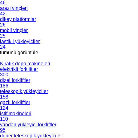
46
arazi vinçleri
42
dikey platformlar
26
mobil vinçler
25
lastikli yükleyiciler
24
tümünü görüntüle
Kiralık depo makineleri
elektrikli forkliftler
300
dizel forkliftler
186
teleskopik yükleyiciler
158
gazlı forkliftler
124
istif makineleri
110
yandan yükleyici forkliftler
95
döner teleskopik yükleyiciler