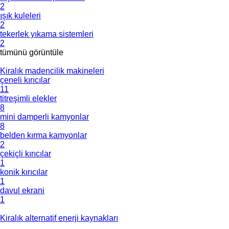
2
ışık kuleleri
2
tekerlek yıkama sistemleri
2
tümünü görüntüle
Kiralık madencilik makineleri
çeneli kırıcılar
11
titreşimli elekler
8
mini damperli kamyonlar
8
belden kırma kamyonlar
2
çekiçli kırıcılar
1
konik kırıcılar
1
davul ekrani
1
Kiralık alternatif enerji kaynakları