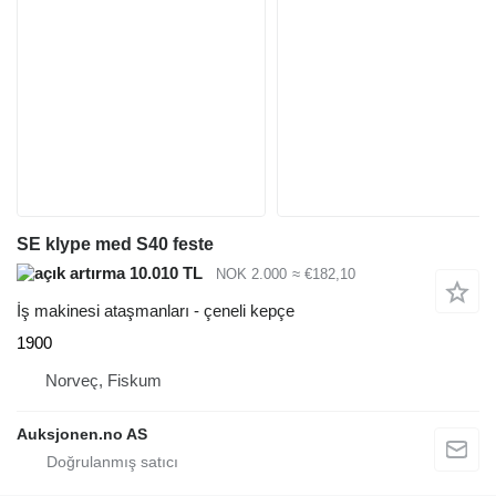
SE klype med S40 feste
10.010 TL
NOK 2.000
≈ €182,10
İş makinesi ataşmanları - çeneli kepçe
1900
Norveç, Fiskum
Auksjonen.no AS