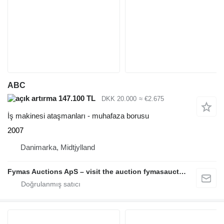
ABC
147.100 TL
DKK 20.000
≈ €2.675
İş makinesi ataşmanları - muhafaza borusu
2007
Danimarka, Midtjylland
Fymas Auctions ApS – visit the auction fymasauctions.dk