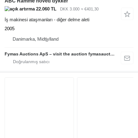
ABC Ramme hoved dykker
22.060 TL
DKK 3.000
≈ €401,30
İş makinesi ataşmanları - diğer delme aleti
2005
Danimarka, Midtjylland
Fymas Auctions ApS – visit the auction fymasauctions.dk