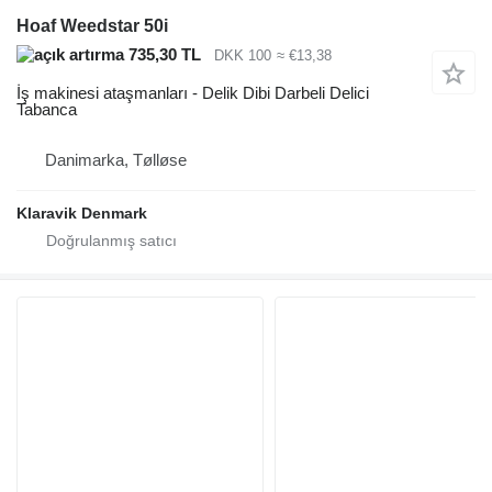
Hoaf Weedstar 50i
735,30 TL
DKK 100
≈ €13,38
İş makinesi ataşmanları - Delik Dibi Darbeli Delici
Tabanca
Danimarka, Tølløse
Klaravik Denmark