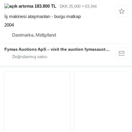
183.800 TL
DKK 25.000
≈ €3.344
İş makinesi ataşmanları - burgu matkap
2004
Danimarka, Midtjylland
Fymas Auctions ApS – visit the auction fymasauctions.dk