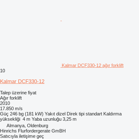
Kalmar DCF330-12 ağır forklift
10
Kalmar DCF330-12
Talep üzerine fiyat
Ağır forklift
2010
17.850 m/s
Güç
246 bg (181 kW)
Yakıt
dizel
Direk tipi
standart
Kaldırma
yüksekliği
4 m
Yaba uzunluğu
3,25 m
Almanya, Oldenburg
Hinrichs Flurfordergerate GmBH
Satıcıyla iletişime geç