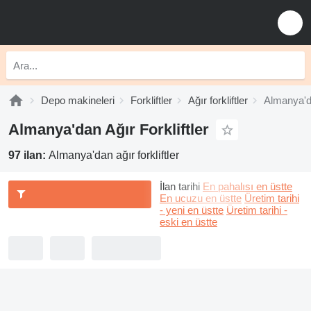
Depo makineleri
Forkliftler
Ağır forkliftler
Almanya'dan
Almanya'dan Ağır Forkliftler
97 ilan:
Almanya'dan ağır forkliftler
İlan tarihi
En pahalısı en üstte
En ucuzu en üstte
Üretim tarihi
- yeni en üstte
Üretim tarihi -
eski en üstte