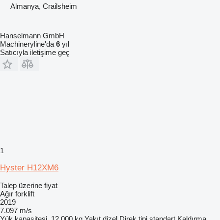
Almanya, Crailsheim
Hanselmann GmbH
Machineryline'da
6
yıl
Satıcıyla iletişime geç
1
Hyster H12XM6
Talep üzerine fiyat
Ağır forklift
2019
7.097 m/s
Yük kapasitesi
12.000 kg
Yakıt
dizel
Direk tipi
standart
Kaldırma