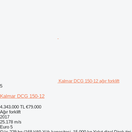
Kalmar DCG 150-12 ağır forklift
5
Kalmar DCG 150-12
4.343.000 TL
€79.000
Ağır forklift
2017
25.178 m/s
Euro 5
Güç
229 bg (168 kW)
Yük kapasitesi
15.000 kg
Yakıt
dizel
Direk tipi