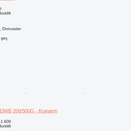
t
orklift
ık, Doncaster
e geç
DWB 200/500G - Kranarm
41.600
orklift