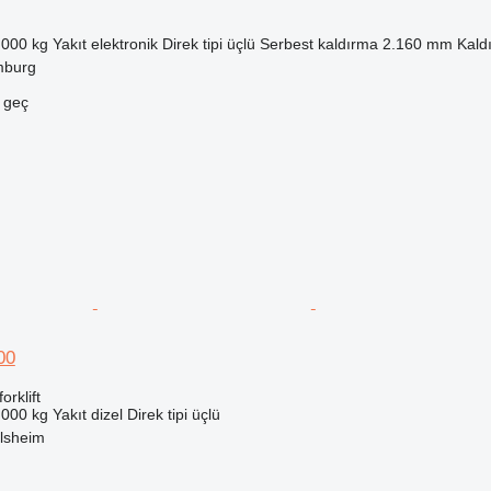
.000 kg
Yakıt
elektronik
Direk tipi
üçlü
Serbest kaldırma
2.160 mm
Kald
mburg
e geç
00
orklift
.000 kg
Yakıt
dizel
Direk tipi
üçlü
lsheim