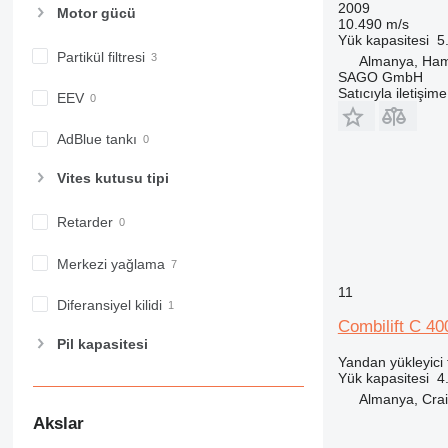
2009
Motor gücü
10.490 m/s
Yük kapasitesi
5
Partikül filtresi
Almanya, Ha
SAGO GmbH
Satıcıyla iletişim
EEV
AdBlue tankı
Vites kutusu tipi
Retarder
Merkezi yağlama
11
Diferansiyel kilidi
Combilift C 40
Pil kapasitesi
Yandan yükleyici f
Yük kapasitesi
4
Almanya, Crai
Akslar