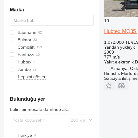
Marka
10
Hubtex MQ35 
Baumann
FRE
HT
Bulmor
AS
1.072.000 TL
€1
Combilift
DFQ
Yandan yükleyici f
2009
Fantuzzi
DX
C-Series
777 m/s
Hubtex
EMS
SF
Yakıt
elektronik
D
Almanya, Old
Jumbo
EVS
DQ
Hinrichs Flurfor
hepsini göster
GS
MQ
JDQ
DCG
BOSS
K-series
LG
Compact
Satıcıyla iletişim
GX
VD
JGQN
DFQ
R-series
HX
Valmar
DSA
S-series
Bulunduğu yer
Belirli bir mesafe dahilinde ara
Türkiye