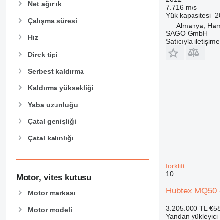
Net ağırlık
7.716 m/s
Yük kapasitesi
2
Çalışma süresi
Almanya, Ha
SAGO GmbH
Hız
Satıcıyla iletişim
Direk tipi
Serbest kaldırma
Kaldırma yüksekliği
Yaba uzunluğu
Çatal genişliği
Çatal kalınlığı
forklift
10
Motor, vites kutusu
Hubtex MQ50 -
Motor markası
3.205.000 TL
€5
Motor modeli
Yandan yükleyici f