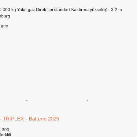
0.000 kg
Yakıt
gaz
Direk tipi
standart
Kaldırma yüksekliği
3,2 m
mburg
e geç
 TRIPLEX - Batterie 2025
8.300
orklift