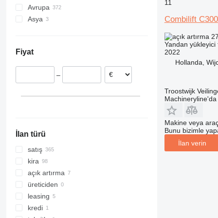
11
Avrupa
Combilift C30
Asya
Almanya
Polonya
Çin
27
Birleşik Krallık
Azerbaycan
Yandan yükleyici f
Fiyat
2022
Hollanda
Hollanda, Wij
İtalya
–
Hırvatistan
Belçika
Troostwijk Veiling
Machineryline'd
Avusturya
hepsini göster
Makine veya araç
Bunu bizimle yapab
İlan türü
İlan verin
satış
kira
açık artırma
üreticiden
leasing
kredi