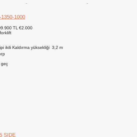
-1350-1000
9.900 TL
€2.000
orklift
ipi
ikili
Kaldırma yüksekliği
3,2 m
erp
e geç
5 SIDE