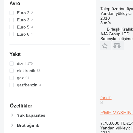
Avro
Talep üzerine fiya
Euro 2
Yandan yükleyici f
2018
Euro 3
3 m/s
Euro 5
Birleşik Krall
AJA Group LTD
Euro 6
Satıcıyla iletişim
Yakıt
dizel
elektronik
gaz
gaz/benzin
forklift
8
Özellikler
RMF MAXEIN 
Yük kapasitesi
7.783.000 TL
€1
Brüt ağırlık
Yandan yükleyici f
2012