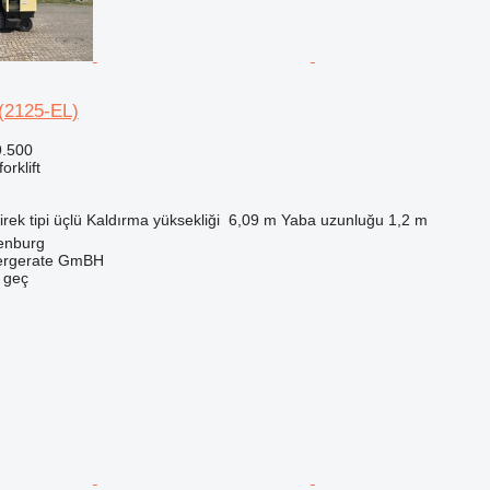
(2125-EL)
9.500
orklift
irek tipi
üçlü
Kaldırma yüksekliği
6,09 m
Yaba uzunluğu
1,2 m
enburg
dergerate GmBH
e geç