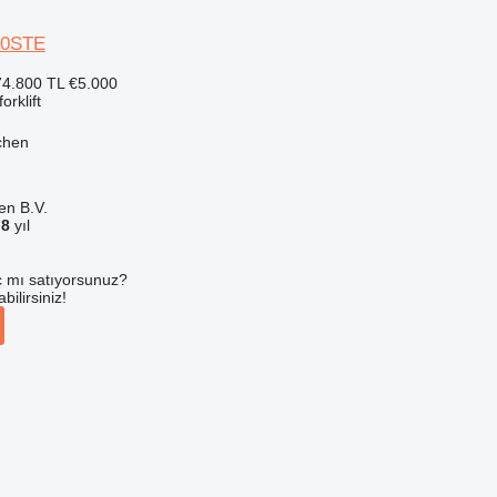
00STE
4.800 TL
€5.000
orklift
chen
en B.V.
a
8
yıl
 mı satıyorsunuz?
ilirsiniz!