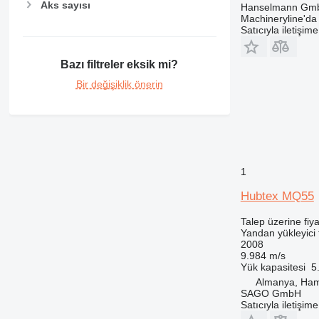
Aks sayısı
Hanselmann Gm
Machineryline'd
Satıcıyla iletişim
Bazı filtreler eksik mi?
Bir değişiklik önerin
1
Hubtex MQ55
Talep üzerine fiya
Yandan yükleyici f
2008
9.984 m/s
Yük kapasitesi
5
Almanya, Ha
SAGO GmbH
Satıcıyla iletişim