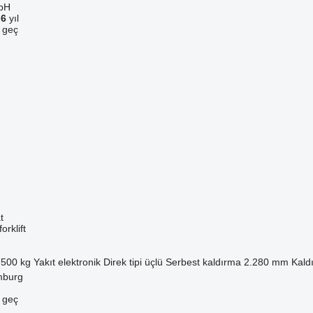
bH
a
6
yıl
e geç
t
orklift
.500 kg
Yakıt
elektronik
Direk tipi
üçlü
Serbest kaldırma
2.280 mm
Kald
mburg
e geç