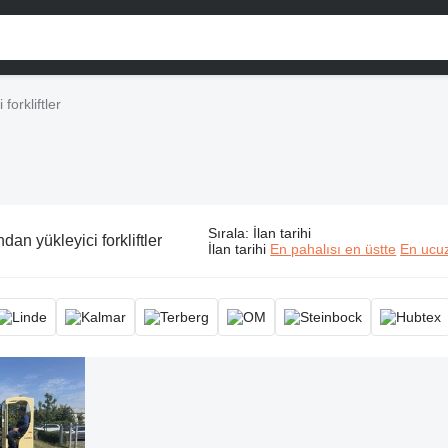
forkliftler
Sırala
:
İlan tarihi
dan yükleyici forkliftler
İlan tarihi
En pahalısı en üstte
En ucuz