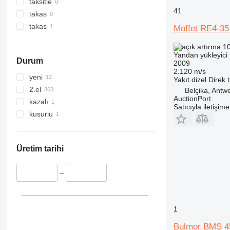
taksitle
41
takas
takas
Moffet RE4-35
10
Yandan yükleyici f
Durum
2009
2.120 m/s
yeni
Yakıt
dizel
Direk t
2.el
Belçika, Antw
AuctionPort
kazalı
Satıcıyla iletişim
kusurlu
Üretim tarihi
–
1
Bulmor BMS 4