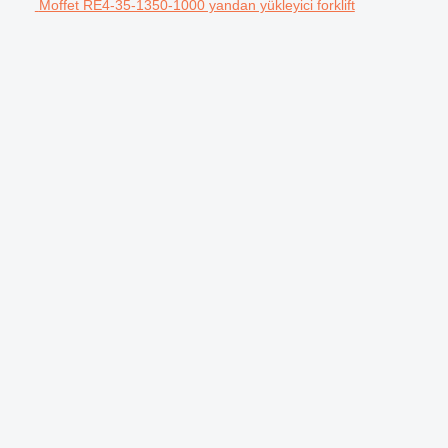
Moffet RE4-35-1350-1000 yandan yükleyici forklift