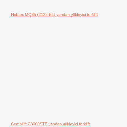
Hubtex MQ35 (2125-EL) yandan yükleyici forklift
Combilift C3000STE yandan yükleyici forklift