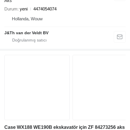
Aks
Durum
yeni
4474054074
Hollanda, Wouw
J&Th van der Veldt BV
Case WX188 WE190B ekskavatör için ZF 84273256 aks