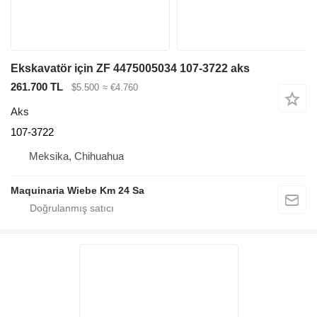
Ekskavatör için ZF 4475005034 107-3722 aks
261.700 TL
$5.500
≈ €4.760
Aks
107-3722
Meksika, Chihuahua
Maquinaria Wiebe Km 24 Sa