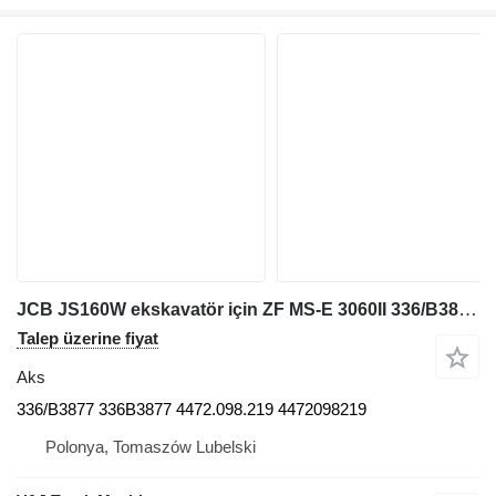
JCB JS160W ekskavatör için ZF MS-E 3060II 336/B3877 aks
Talep üzerine fiyat
Aks
336/B3877 336B3877 4472.098.219 4472098219
Polonya, Tomaszów Lubelski