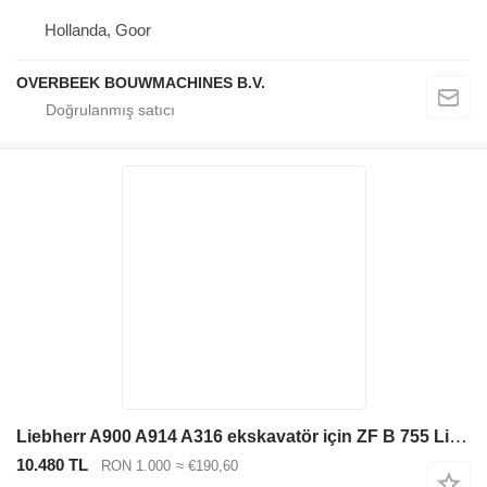
Hollanda, Goor
OVERBEEK BOUWMACHINES B.V.
Liebherr A900 A914 A316 ekskavatör için ZF B 755 Liebherr A900 A914 A316 aks
10.480 TL
RON 1.000
≈ €190,60