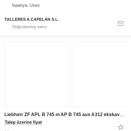
İspanya, Uxes
TALLERES A.CAPELÁN S.L.
Liebherr ZF APL B 745 m AP B 745 aus A312 ekskavatör için ZF ZF APL B 745 m AP B 745 aus A312 aks
Talep üzerine fiyat