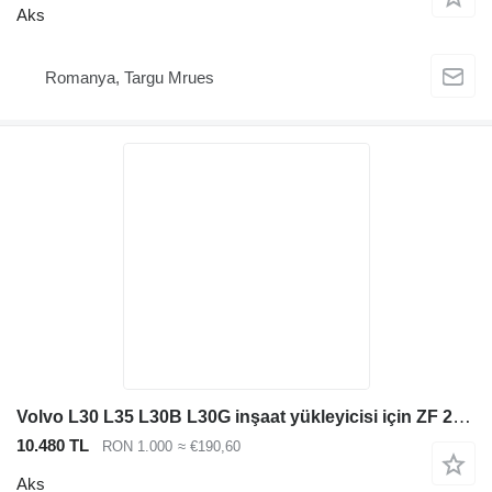
Aks
Romanya, Targu Mrues
Volvo L30 L35 L30B L30G inşaat yükleyicisi için ZF 230 TL'den indirimli aks
10.480 TL
RON 1.000
≈ €190,60
Aks