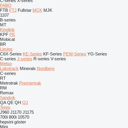
C-series
X-series
FABO
FTB
FTJ
Fullstar
MCK
MJK
1107
B-series
MT
Kinglink
KPF
PE
Mobicat
BR
Liming
C6X-Series
KE-Series
KF-Series
PEW-Series
YG-Series
C-series
J-series
R-series
V-series
Metso
Lokotrack
Minerals
Nordberg
C-series
RT
Metrotrak
Premiertrak
RM
Remax
Sandvik
QA
QE
QH
QJ
Terex
J960
J1170
J1175
700i
800i
10570
hepsini göster
Mini