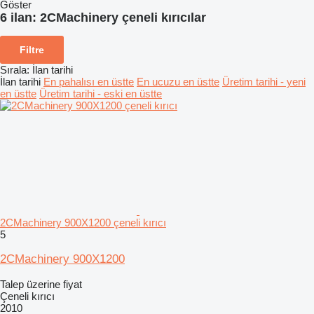
Göster
6 ilan:
2CMachinery çeneli kırıcılar
Filtre
Sırala
:
İlan tarihi
İlan tarihi
En pahalısı en üstte
En ucuzu en üstte
Üretim tarihi - yeni
en üstte
Üretim tarihi - eski en üstte
2CMachinery 900X1200 çeneli kırıcı
5
2CMachinery 900X1200
Talep üzerine fiyat
Çeneli kırıcı
2010