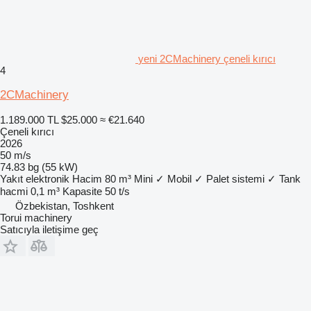
yeni 2CMachinery çeneli kırıcı
4
2CMachinery
1.189.000 TL
$25.000
≈ €21.640
Çeneli kırıcı
2026
50 m/s
74.83 bg (55 kW)
Yakıt
elektronik
Hacim
80 m³
Mini
✓
Mobil
✓
Palet sistemi
✓
Tank
hacmi
0,1 m³
Kapasite
50 t/s
Özbekistan, Toshkent
Torui machinery
Satıcıyla iletişime geç