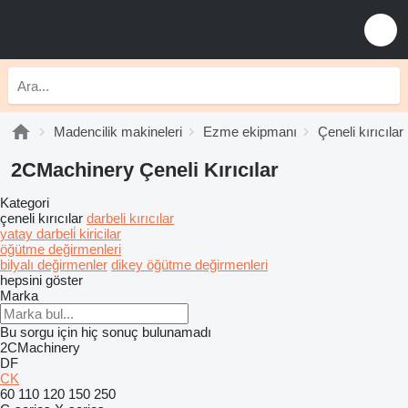
Madencilik makineleri
Ezme ekipmanı
Çeneli kırıcılar
2CMachinery Çeneli Kırıcılar
Kategori
çeneli kırıcılar
darbeli kırıcılar
yatay darbeli̇ kiricilar
öğütme değirmenleri
bilyalı değirmenler
dikey öğütme değirmenleri
hepsini göster
Marka
Bu sorgu için hiç sonuç bulunamadı
2CMachinery
DF
CK
60
110
120
150
250