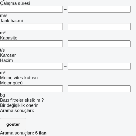
Çalışma süresi
–
m/s
Tank hacmi
–
m³
Kapasite
–
t/s
Karoser
Hacim
–
m³
Motor, vites kutusu
Motor gücü
–
bg
Bazı filtreler eksik mi?
Bir değişiklik önerin
Arama sonuçları:
-
göster
Arama sonuçları:
6 ilan