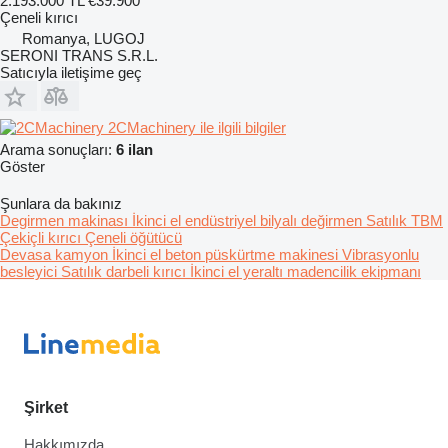
2.193.000 TL
€39.900
Çeneli kırıcı
Romanya, LUGOJ
SERONI TRANS S.R.L.
Satıcıyla iletişime geç
2CMachinery ile ilgili bilgiler
Arama sonuçları:
6 ilan
Göster
Şunlara da bakınız
Degirmen makinası
İkinci el endüstriyel bilyalı değirmen
Satılık TBM
Çekiçli kırıcı
Çeneli öğütücü
Devasa kamyon
İkinci el beton püskürtme makinesi
Vibrasyonlu
besleyici
Satılık darbeli kırıcı
İkinci el yeraltı madencilik ekipmanı
Şirket
Hakkımızda