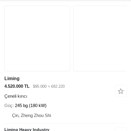
Liming
4.520.000 TL
$95.000
≈ €82.220
Çeneli kırıcı
Güç
245 bg (180 kW)
Çin, Zheng Zhou Shi
Liming Heavy Industry