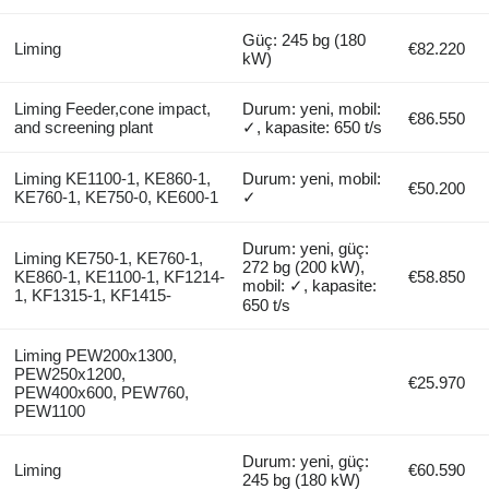
Güç: 245 bg (180
Liming
€82.220
kW)
Liming Feeder,cone impact,
Durum: yeni, mobil:
€86.550
and screening plant
✓, kapasite: 650 t/s
Liming KE1100-1, KE860-1,
Durum: yeni, mobil:
€50.200
KE760-1, KE750-0, KE600-1
✓
Durum: yeni, güç:
Liming KE750-1, KE760-1,
272 bg (200 kW),
KE860-1, KE1100-1, KF1214-
€58.850
mobil: ✓, kapasite:
1, KF1315-1, KF1415-
650 t/s
Liming PEW200x1300,
PEW250x1200,
€25.970
PEW400x600, PEW760,
PEW1100
Durum: yeni, güç:
Liming
€60.590
245 bg (180 kW)