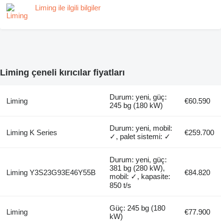
Liming ile ilgili bilgiler
Liming çeneli kırıcılar fiyatları
Durum: yeni, güç:
Liming
€60.590
245 bg (180 kW)
Durum: yeni, mobil:
Liming K Series
€259.700
✓, palet sistemi: ✓
Durum: yeni, güç:
381 bg (280 kW),
Liming Y3S23G93E46Y55B
€84.820
mobil: ✓, kapasite:
850 t/s
Güç: 245 bg (180
Liming
€77.900
kW)