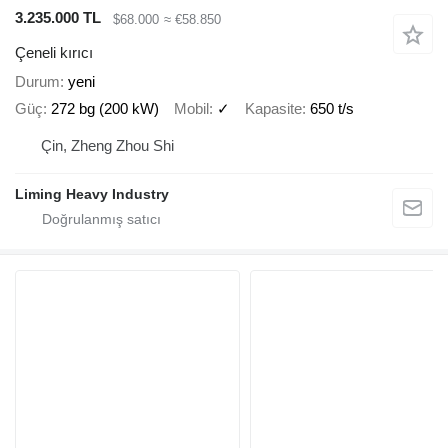
3.235.000 TL
$68.000
≈ €58.850
Çeneli kırıcı
Durum
yeni
Güç
272 bg (200 kW)
Mobil
✓
Kapasite
650 t/s
Çin, Zheng Zhou Shi
Liming Heavy Industry