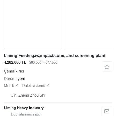
Liming Feeder,jaw,impact/cone, and screening plant
4.282.000 TL
$90.000
≈ €77.900
Çeneli kırıcı
Durum
yeni
Mobil
✓
Palet sistemi
✓
Çin, Zheng Zhou Shi
Liming Heavy Industry