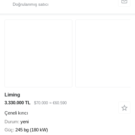
Liming
3.330.000 TL
$70.000
≈ €60.590
Çeneli kırıcı
Durum
yeni
Güç
245 bg (180 kW)