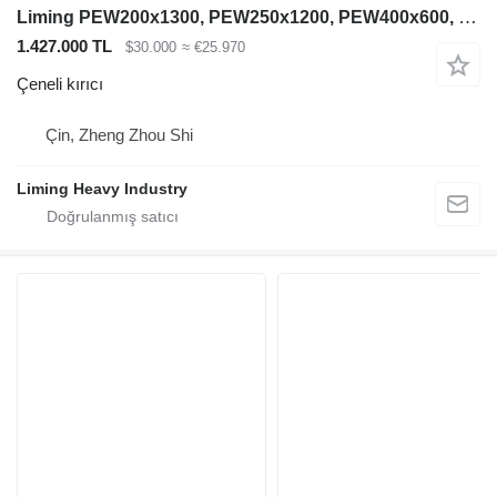
Liming PEW200x1300, PEW250x1200, PEW400x600, PEW760, PEW1100
1.427.000 TL
$30.000
≈ €25.970
Çeneli kırıcı
Çin, Zheng Zhou Shi
Liming Heavy Industry