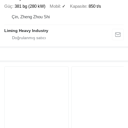
Güç
381 bg (280 kW)
Mobil
✓
Kapasite
850 t/s
Çin, Zheng Zhou Shi
Liming Heavy Industry