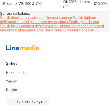
Yıl: 2025, durum:
Elkamak VSI 900 & 700
€10.000
yeni
Şunlara da bakınız
Satılık tünel açma makinası
Devasa kamyon
Satılık öğütme
değirmeni
İkinci el püskürtme beton robotu
Satılık çekiçli kırıcı
Satılık bilyalı öğütücü değirmen
İkinci el tünel ve maden makinesi
Madencilik ekipmanı
Darbeli kırıcı
İkinci el taş kırma tesisi
Şirket
Hakkımızda
Yardım
İletişim
Türkiye / Türkçe