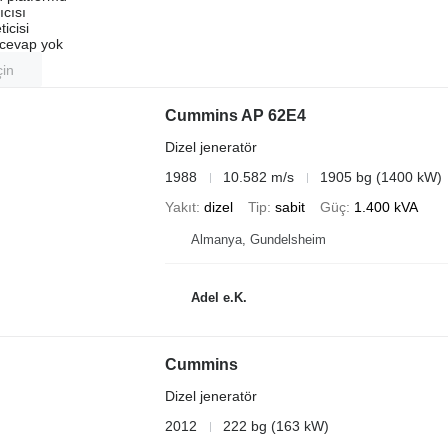
ıcısı
ticisi
u cevap yok
çin
Cummins AP 62E4
Dizel jeneratör
1988
10.582 m/s
1905 bg (1400 kW)
Yakıt
dizel
Tip
sabit
Güç
1.400 kVA
Almanya, Gundelsheim
Adel e.K.
Cummins
Dizel jeneratör
2012
222 bg (163 kW)