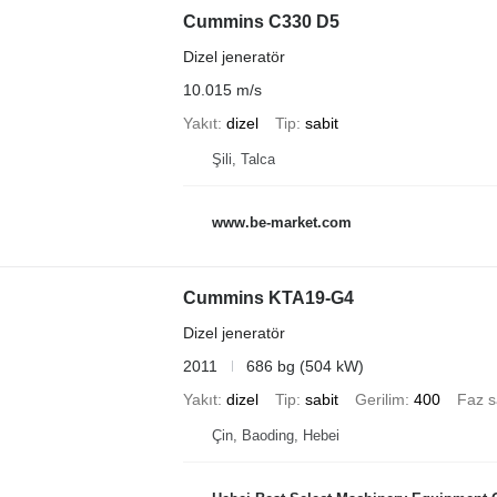
Cummins C330 D5
Dizel jeneratör
10.015 m/s
Yakıt
dizel
Tip
sabit
Şili, Talca
www.be-market.com
Cummins KTA19-G4
Dizel jeneratör
2011
686 bg (504 kW)
Yakıt
dizel
Tip
sabit
Gerilim
400
Faz s
Çin, Baoding, Hebei