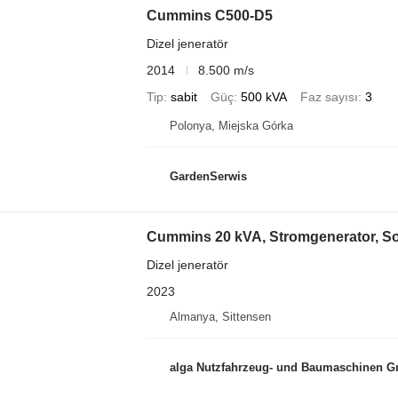
Cummins C500-D5
Dizel jeneratör
2014
8.500 m/s
Tip
sabit
Güç
500 kVA
Faz sayısı
3
Polonya, Miejska Górka
GardenSerwis
Cummins 20 kVA, Stromgenerator, So
Dizel jeneratör
2023
Almanya, Sittensen
alga Nutzfahrzeug- und Baumaschinen 