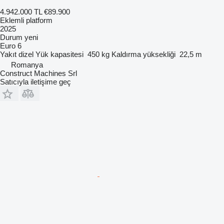
4.942.000 TL
€89.900
Eklemli platform
2025
Durum
yeni
Euro 6
Yakıt
dizel
Yük kapasitesi
450 kg
Kaldırma yüksekliği
22,5 m
Romanya
Construct Machines Srl
Satıcıyla iletişime geç