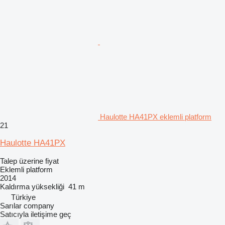
Haulotte HA41PX eklemli platform
21
Haulotte HA41PX
Talep üzerine fiyat
Eklemli platform
2014
Kaldırma yüksekliği
41 m
Türkiye
Sarılar company
Satıcıyla iletişime geç