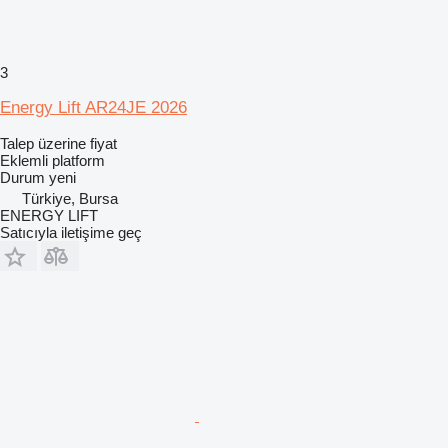
3
Energy Lift AR24JE 2026
Talep üzerine fiyat
Eklemli platform
Durum
yeni
Türkiye, Bursa
ENERGY LIFT
Satıcıyla iletişime geç