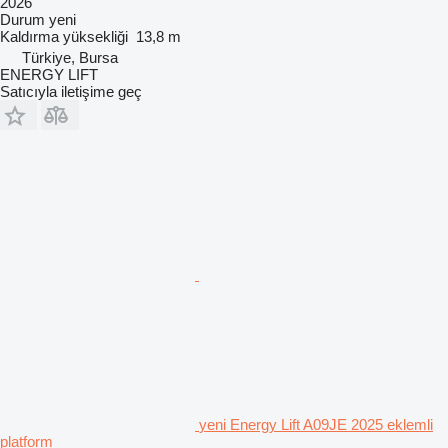
2026
Durum
yeni
Kaldırma yüksekliği
13,8 m
Türkiye, Bursa
ENERGY LIFT
Satıcıyla iletişime geç
yeni Energy Lift A09JE 2025 eklemli
platform