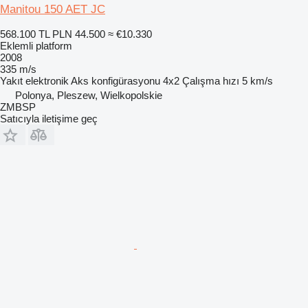
Manitou 150 AET JC
568.100 TL
PLN 44.500
≈ €10.330
Eklemli platform
2008
335 m/s
Yakıt
elektronik
Aks konfigürasyonu
4x2
Çalışma hızı
5 km/s
Polonya, Pleszew, Wielkopolskie
ZMBSP
Satıcıyla iletişime geç