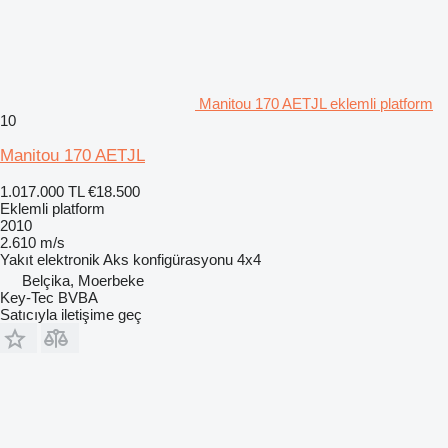
Manitou 170 AETJL eklemli platform
10
Manitou 170 AETJL
1.017.000 TL
€18.500
Eklemli platform
2010
2.610 m/s
Yakıt
elektronik
Aks konfigürasyonu
4x4
Belçika, Moerbeke
Key-Tec BVBA
Satıcıyla iletişime geç