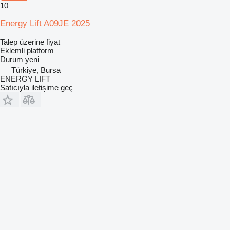
10
Energy Lift A09JE 2025
Talep üzerine fiyat
Eklemli platform
Durum
yeni
Türkiye, Bursa
ENERGY LIFT
Satıcıyla iletişime geç