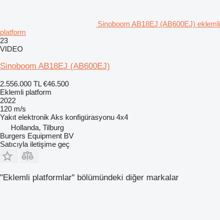
Sinoboom AB18EJ (AB600EJ) eklemli
platform
23
VIDEO
Sinoboom AB18EJ (AB600EJ)
2.556.000 TL
€46.500
Eklemli platform
2022
120 m/s
Yakıt
elektronik
Aks konfigürasyonu
4x4
Hollanda, Tilburg
Burgers Equipment BV
Satıcıyla iletişime geç
"Eklemli platformlar" bölümündeki diğer markalar