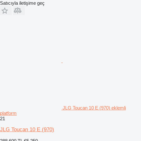
Satıcıyla iletişime geç
JLG Toucan 10 E (970) eklemli
platform
21
JLG Toucan 10 E (970)
288.600 TL
€5.250