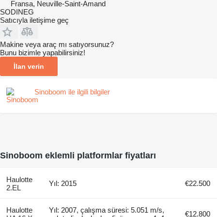
Fransa, Neuville-Saint-Amand
SODINEG
Satıcıyla iletişime geç
Makine veya araç mı satıyorsunuz?
Bunu bizimle yapabilirsiniz!
İlan verin
Sinoboom ile ilgili bilgiler
Sinoboom eklemli platformlar fiyatları
Haulotte
Yıl: 2015
€22.500
2.EL
Haulotte
Yıl: 2007, çalışma süresi: 5.051 m/s,
€12.800