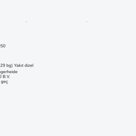
250
.29 bg)
Yakıt
dizel
ogerheide
 B.V.
e geç