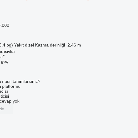
0.000
9.4 bg)
Yakıt
dizel
Kazma derinliği
2,46 m
arasivka
or"
e geç
a nasıl tanımlarsınız?
an platformu
ıcısı
ticisi
u cevap yok
çin