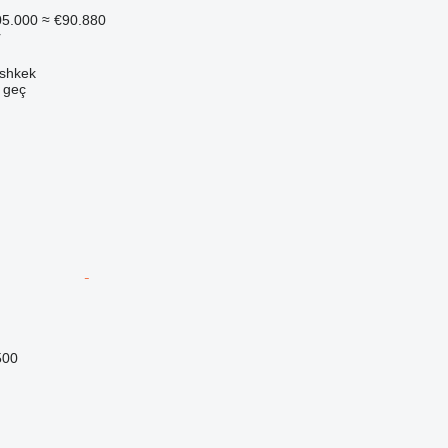
05.000
≈ €90.880
r
ishkek
e geç
500