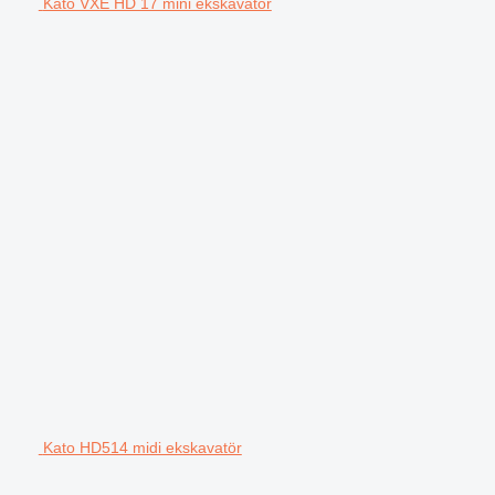
Kato VXE HD 17 mini ekskavatör
Kato HD514 midi ekskavatör