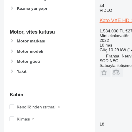
F-series
44
Kazma yarıçapı
GC
VIDEO
M-series
Kato VXE HD 
MH
1.534.000 TL
€2
NR
Motor, vites kutusu
Mini ekskavatör
PC
2022
Motor markası
10 m/s
V-series
Güç
10.29 kW (1
Motor modeli
Fransa, Neuv
SODINEG
Motor gücü
Satıcıyla iletişim
Yakıt
Kabin
Kendiliğinden ısıtmalı
Kliması
18