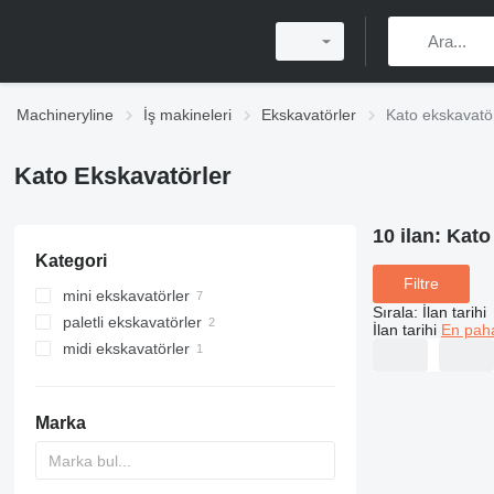
Machineryline
İş makineleri
Ekskavatörler
Kato ekskavatö
Kato Ekskavatörler
10 ilan:
Kato
Kategori
Filtre
mini ekskavatörler
Sırala
:
İlan tarihi
paletli ekskavatörler
İlan tarihi
En paha
midi ekskavatörler
Marka