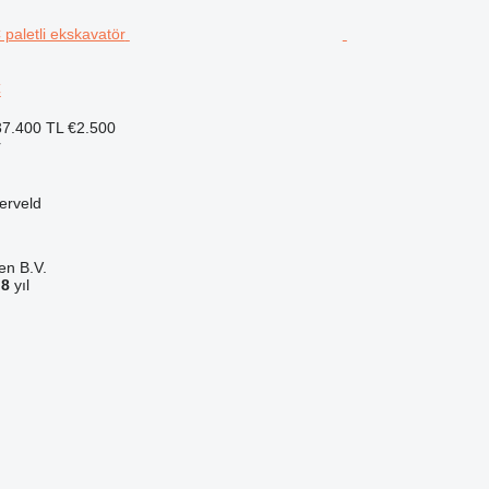
C
7.400 TL
€2.500
r
erveld
en B.V.
a
8
yıl