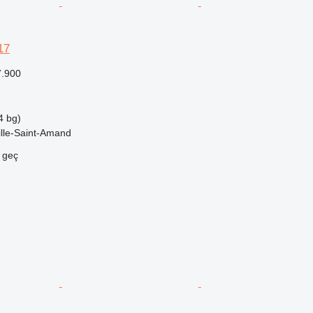
17
7.900
4 bg)
ille-Saint-Amand
e geç