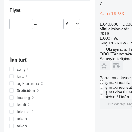
7
Hollanda
316
86
9075F
EWR
Fiyat
Danimarka
317
110
CLG
FM
Kato 19 VXT
318
140X LC
ZL
G-series
1.649.000 TL
€3
–
319
205
Mini ekskavatör
320
215
2019
1.600 m/s
321
220X
Güç
14.26 kW (1
322
225
Ukrayna, s. T
OOO "Tehnovekt
323
245HDLR
Satıcıyla iletişim
İlan türü
324
8008
325
8010
satış
326
8014
kira
Portalımızı kısac
i̇ş makinesi il
329
8016
açık artırma
i̇ş makinesi sat
330
8018
üreticiden
i̇ş makinesi üre
hiçbiri / Doğr
336
8025
leasing
340
8026
Bir cevap se
kredi
345
8030
taksitle
349
8035
takas
350
8045
takas