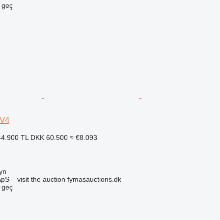
e geç
 V4
4.900 TL
DKK 60.500
≈ €8.093
yn
pS – visit the auction fymasauctions.dk
e geç