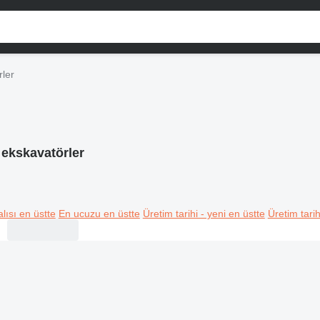
rler
 ekskavatörler
lısı en üstte
En ucuzu en üstte
Üretim tarihi - yeni en üstte
Üretim tarih