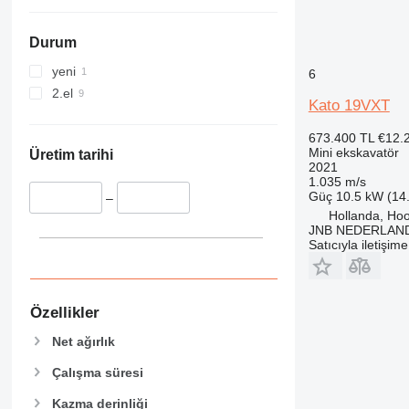
365
8050
374
8052
Durum
375
8055
390
8056
yeni
6
395
8060
2.el
Kato 19VXT
416
8065
420
8080
673.400 TL
€12.
Mini ekskavatör
422
8085
Üretim tarihi
2021
424
JS
1.035 m/s
Güç
10.5 kW (14
426
JZ
–
Hollanda, Ho
428
NXT
JNB NEDERLAND
430
Satıcıyla iletişim
432
434
438
Özellikler
444
Net ağırlık
C-series
Çalışma süresi
D series
E-series
Kazma derinliği