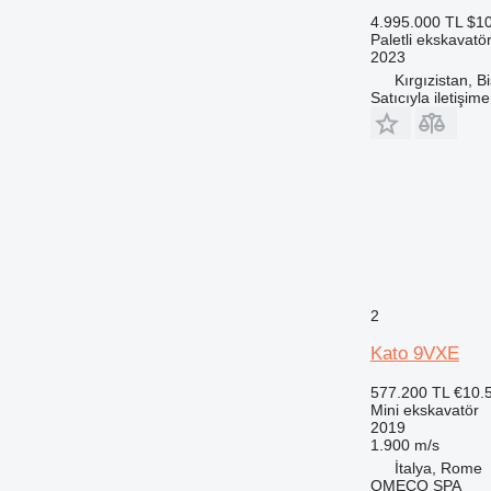
4.995.000 TL
$1
Paletli ekskavatö
2023
Kırgızistan, B
Satıcıyla iletişim
2
Kato 9VXE
577.200 TL
€10.
Mini ekskavatör
2019
1.900 m/s
İtalya, Rome
OMECO SPA