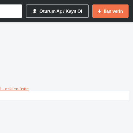
Oturum Aç / Kayıt Ol
İlan verin
i - eski en üstte