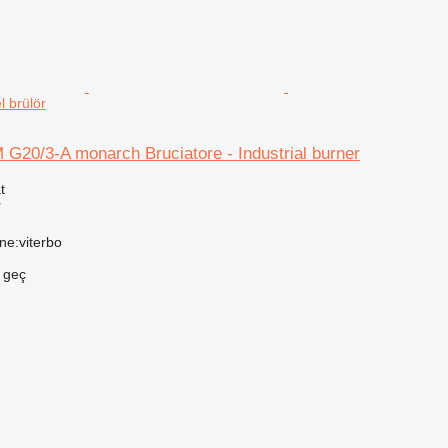
l brülör
G20/3-A monarch Bruciatore - Industrial burner
t
r
one:viterbo
e geç