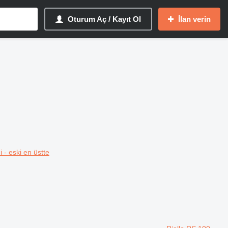
Oturum Aç / Kayıt Ol
İlan verin
i - eski en üstte