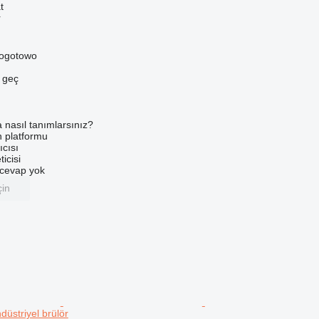
t
r
sogotowo
e geç
a nasıl tanımlarsınız?
an platformu
ıcısı
ticisi
u cevap yok
çin
düstriyel brülör