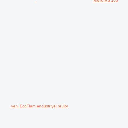
Riello RS 100
yeni EcoFlam endüstriyel brülör