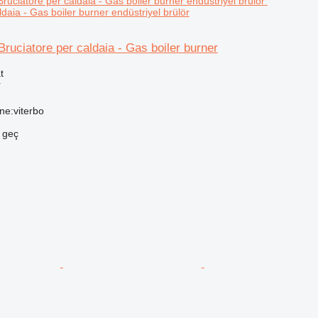
ldaia - Gas boiler burner endüstriyel brülör
Bruciatore per caldaia - Gas boiler burner
t
r
one:viterbo
e geç