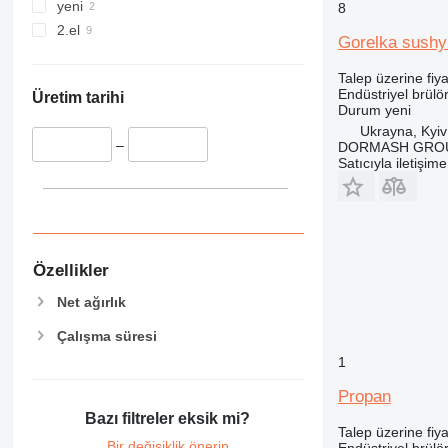
yeni
8
2.el
Gorelka sushy
Talep üzerine fiya
Endüstriyel brülö
Üretim tarihi
Durum
yeni
Ukrayna, Kyiv
–
DORMASH GRO
Satıcıyla iletişim
Özellikler
Net ağırlık
Çalışma süresi
1
Propan
Bazı filtreler eksik mi?
Talep üzerine fiya
Bir değişiklik önerin
Endüstriyel brülö