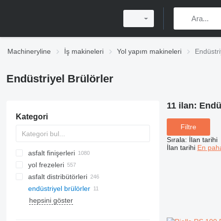
Machineryline
İş makineleri
Yol yapım makineleri
Endüstri
Endüstriyel Brülörler
11 ilan:
Endüs
Kategori
Filtre
Sırala
:
İlan tarihi
İlan tarihi
En paha
asfalt finişerleri
yol frezeleri
paletli asfalt finişerleri
asfalt distribütörleri
tekerlekli asfalt finişerleri
endüstriyel brülörler
hepsini göster