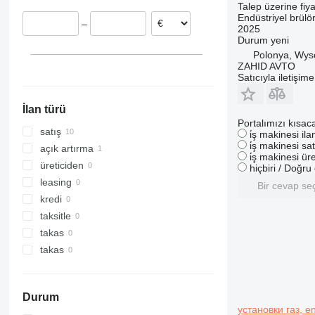
Talep üzerine fiya
Endüstriyel brülö
–
2025
Durum
yeni
Polonya, Wy
ZAHID AVTO
Satıcıyla iletişim
İlan türü
Portalımızı kısac
satış
i̇ş makinesi il
i̇ş makinesi sat
açık artırma
i̇ş makinesi üre
üreticiden
hiçbiri / Doğr
leasing
Bir cevap se
kredi
taksitle
takas
takas
Durum
установки газ, en