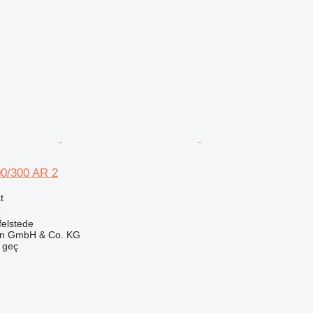
00/300 AR 2
t
r
elstede
en GmbH & Co. KG
e geç