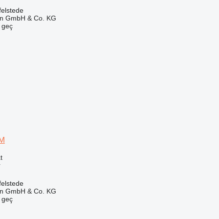
elstede
en GmbH & Co. KG
e geç
PM
t
r
elstede
en GmbH & Co. KG
e geç