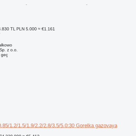
.830 TL
PLN 5.000
≈ €1.161
r
ałkowo
. z o.o.
e geç
.85/1.2/1.5/1.9/2.2/2.8/3.5/5.0:30 Gorelka gazovaya