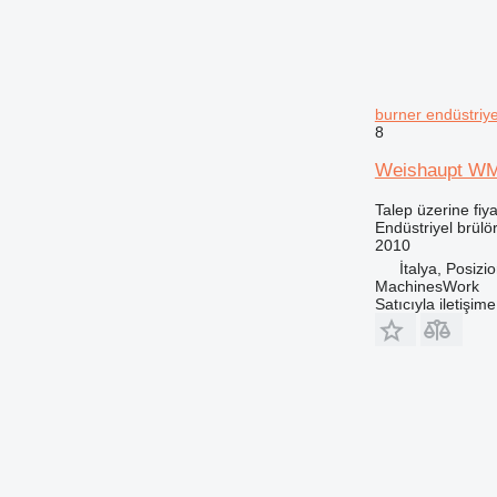
burner endüstriye
8
Weishaupt WM 
Talep üzerine fiya
Endüstriyel brülö
2010
İtalya, Posizi
MachinesWork
Satıcıyla iletişim