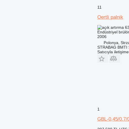
11
Oertli palnik
63
Endüstriyel brülö
2006
Polonya, Strz
STRABAG BMTI Sp
Satıcıyla iletişim
1
GBL-0,45/0.7/0