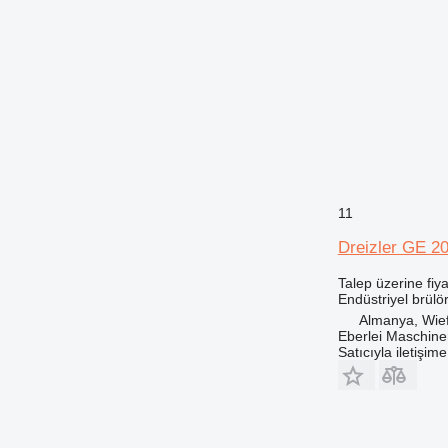
11
Dreizler GE 2
Talep üzerine fiya
Endüstriyel brülö
Almanya, Wief
Eberlei Maschin
Satıcıyla iletişim