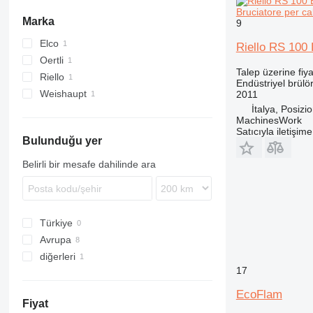
Bruciatore per ca
Marka
9
Elco
Riello RS 100 
Oertli
Talep üzerine fiya
Riello
Endüstriyel brülö
Weishaupt
2011
İtalya, Posizi
MachinesWork
Satıcıyla iletişim
Bulunduğu yer
Belirli bir mesafe dahilinde ara
Türkiye
Avrupa
diğerleri
Almanya
17
Polonya
Ukrayna
İtalya
EcoFlam
Fiyat