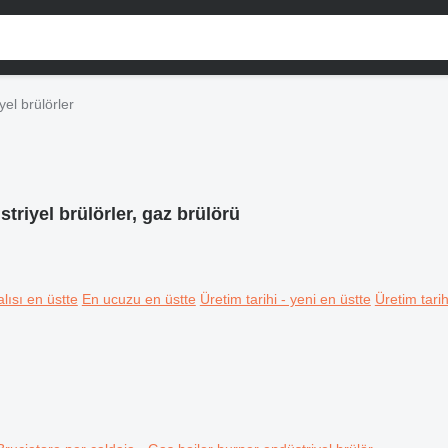
yel brülörler
triyel brülörler, gaz brülörü
lısı en üstte
En ucuzu en üstte
Üretim tarihi - yeni en üstte
Üretim tarih