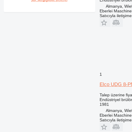
Almanya, Wief
Eberlei Maschin
Satıcıyla iletişim
1
Elco UDG 8-
Talep üzerine fiya
Endüstriyel brülö
1981
Almanya, Wief
Eberlei Maschin
Satıcıyla iletişim