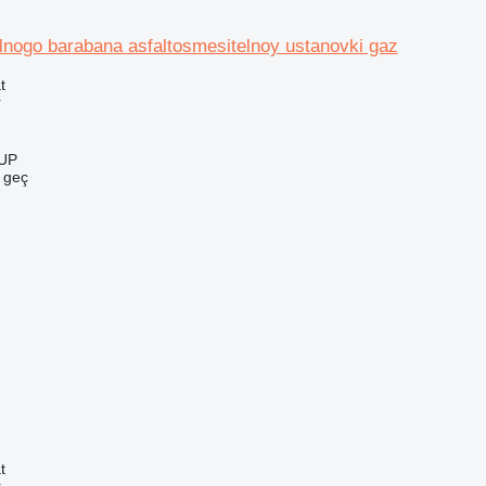
lnogo barabana asfaltosmesitelnoy ustanovki gaz
t
r
UP
e geç
t
r