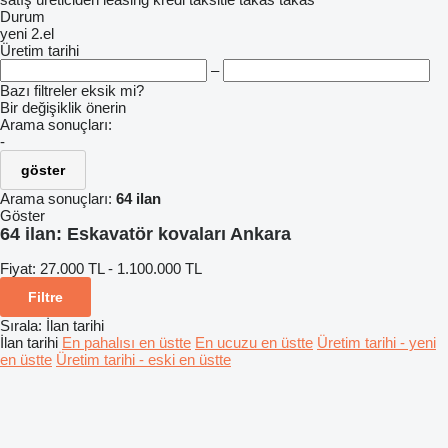
Durum
yeni
2.el
Üretim tarihi
–
Bazı filtreler eksik mi?
Bir değişiklik önerin
Arama sonuçları:
-
göster
Arama sonuçları:
64 ilan
Göster
64 ilan:
Eskavatör kovaları Ankara
Fiyat:
27.000 TL - 1.100.000 TL
Filtre
Sırala
:
İlan tarihi
İlan tarihi
En pahalısı en üstte
En ucuzu en üstte
Üretim tarihi - yeni
en üstte
Üretim tarihi - eski en üstte