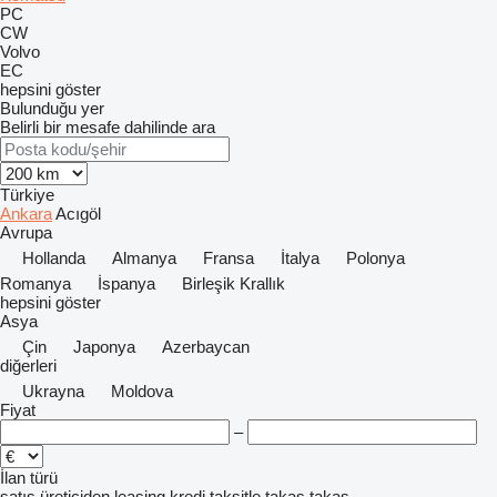
PC
CW
Volvo
EC
hepsini göster
Bulunduğu yer
Belirli bir mesafe dahilinde ara
Türkiye
Ankara
Acıgöl
Avrupa
Hollanda
Almanya
Fransa
İtalya
Polonya
Romanya
İspanya
Birleşik Krallık
hepsini göster
Asya
Çin
Japonya
Azerbaycan
diğerleri
Ukrayna
Moldova
Fiyat
–
İlan türü
satış
üreticiden
leasing
kredi
taksitle
takas
takas