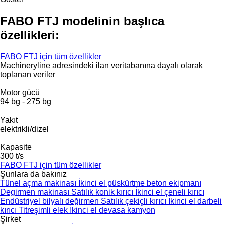
FABO FTJ modelinin başlıca
özellikleri:
FABO FTJ için tüm özellikler
Machineryline adresindeki ilan veritabanına dayalı olarak
toplanan veriler
Motor gücü
94 bg
-
275 bg
Yakıt
elektrikli/dizel
Kapasite
300 t/s
FABO FTJ için tüm özellikler
Şunlara da bakınız
Tünel açma makinası
İkinci el püskürtme beton ekipmanı
Degirmen makinası
Satılık konik kırıcı
İkinci el çeneli kırıcı
Endüstriyel bilyalı değirmen
Satılık çekiçli kırıcı
İkinci el darbeli
kırıcı
Titreşimli elek
İkinci el devasa kamyon
Şirket