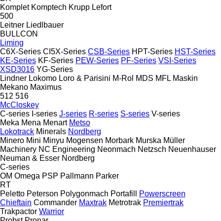
Komplet
Komptech
Krupp
Lefort
500
Leitner
Liedlbauer
BULLCON
Liming
C6X-Series
CI5X-Series
CSB-Series
HPT-Series
HST-Series
KE-Series
KF-Series
PEW-Series
PF-Series
VSI-Series
XSD3016
YG-Series
Lindner
Lokomo
Loro & Parisini
M-Rol
MDS
MFL
Maskin
Mekano
Maximus
512
516
McCloskey
C-series
I-series
J-series
R-series
S-series
V-series
Meka
Mena
Menart
Metso
Lokotrack
Minerals
Nordberg
Minero
Mini
Minyu
Mogensen
Morbark
Murska
Müller
Machinery
NC Engineering
Neonmach
Netzsch
Neuenhauser
Neuman & Esser
Nordberg
C-series
OM
Omega
PSP
Pallmann
Parker
RT
Peletto
Peterson
Polygonmach
Portafill
Powerscreen
Chieftain
Commander
Maxtrak
Metrotrak
Premiertrak
Trakpactor
Warrior
Probst
Pronar