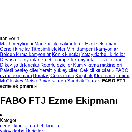
İlan verin
Machineryline
»
Madencilik makineleri
»
Ezme ekipmanı
Çeneli kırıcılar
Titreşimli elekler
Mini damperli kamyonlar
Belden kırma kamyonlar
Konik kırıcılar
Yatay darbeli̇ kiricilar
Devasa kamyonlar
Paletli damperli kamyonlar
Davul ekrani
Dikey şaftlı kırıcılar
Rotorlu eziciler
Kum yıkama makineleri
Paletli besleyiciler
Yeraltı yükleyicileri
Çekiçli kırıcılar
»
FABO
ezme ekipmanı
Boratas
Constmach
Kinglink
Kleemann
Liming
McCloskey
Metso
Powerscreen
Sandvik
Terex
»
FABO FTJ
ezme ekipmanı
»
FABO FTJ Ezme Ekipmanı
Kategori
çeneli kırıcılar
darbeli kırıcılar
yatay darbeli̇ kiricilar