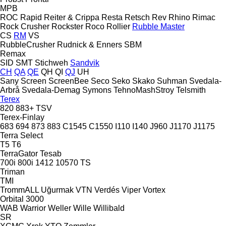
MPB
ROC
Rapid
Reiter & Crippa
Resta
Retsch
Rev
Rhino
Rimac
Rock Crusher
Rockster
Roco
Rollier
Rubble Master
CS
RM
VS
RubbleCrusher
Rudnick & Enners
SBM
Remax
SID
SMT Stichweh
Sandvik
CH
QA
QE
QH
QI
QJ
UH
Sany
Screen
ScreenBee
Seco
Seko
Skako
Suhman
Svedala-
Arbrå
Svedala-Demag
Symons
TehnoMashStroy
Telsmith
Terex
820
883+
TSV
Terex-Finlay
683
694
873
883
C1545
C1550
I110
I140
J960
J1170
J1175
Terra Select
T5
T6
TerraGator
Tesab
700i
800i
1412
10570
TS
Triman
TMI
TrommALL
Uğurmak
VTN
Verdés
Viper
Vortex
Orbital 3000
WAB
Warrior
Weller
Wille
Willibald
SR