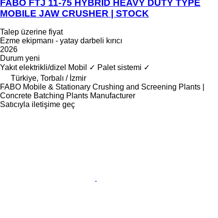
FABO FTJ 11-75 HYBRID HEAVY DUTY TYPE
MOBILE JAW CRUSHER | STOCK
Talep üzerine fiyat
Ezme ekipmanı - yatay darbeli kırıcı
2026
Durum
yeni
Yakıt
elektrikli/dizel
Mobil
✓
Palet sistemi
✓
Türkiye, Torbalı / İzmir
FABO Mobile & Stationary Crushing and Screening Plants |
Concrete Batching Plants Manufacturer
Satıcıyla iletişime geç