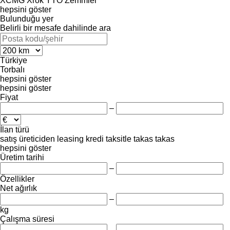
XCMG
Xrok
YTO
Zemmler
hepsini göster
Bulunduğu yer
Belirli bir mesafe dahilinde ara
Türkiye
Torbalı
hepsini göster
hepsini göster
Fiyat
–
İlan türü
satış
üreticiden
leasing
kredi
taksitle
takas
takas
hepsini göster
Üretim tarihi
–
Özellikler
Net ağırlık
–
kg
Çalışma süresi
–