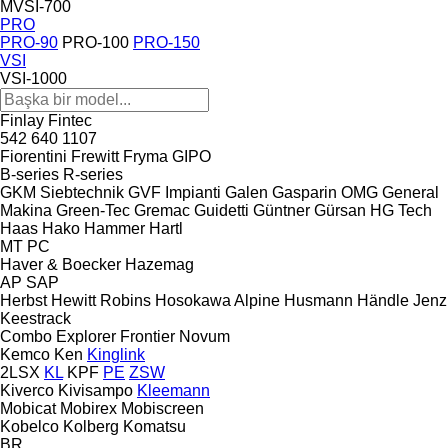
MVSI-700
PRO
PRO-90
PRO-100
PRO-150
VSI
VSI-1000
Finlay
Fintec
542
640
1107
Fiorentini
Frewitt
Fryma
GIPO
B-series
R-series
GKM Siebtechnik
GVF Impianti
Galen
Gasparin OMG
General
Makina
Green-Tec
Gremac
Guidetti
Güntner
Gürsan
HG Tech
Haas
Hako
Hammer
Hartl
MT
PC
Haver & Boecker
Hazemag
AP
SAP
Herbst
Hewitt Robins
Hosokawa Alpine
Husmann
Händle
Jenz
Keestrack
Combo
Explorer
Frontier
Novum
Kemco
Ken
Kinglink
2LSX
KL
KPF
PE
ZSW
Kiverco
Kivisampo
Kleemann
Mobicat
Mobirex
Mobiscreen
Kobelco
Kolberg
Komatsu
BR