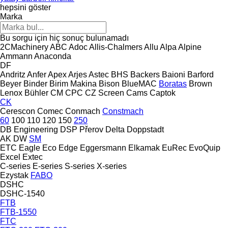
hepsini göster
Marka
Bu sorgu için hiç sonuç bulunamadı
2CMachinery
ABC
Adoc
Allis-Chalmers
Allu
Alpa
Alpine
Ammann
Anaconda
DF
Andritz
Anfer
Apex
Arjes
Astec
BHS
Backers
Baioni
Barford
Beyer
Binder
Birim Makina
Bison
BlueMAC
Boratas
Brown
Lenox
Bühler
CM
CPC
CZ Screen
Cams
Captok
CK
Cerescon
Comec
Conmach
Constmach
60
100
110
120
150
250
DB Engineering
DSP Přerov
Delta
Doppstadt
AK
DW
SM
ETC
Eagle
Eco
Edge
Eggersmann
Elkamak
EuRec
EvoQuip
Excel
Extec
C-series
E-series
S-series
X-series
Ezystak
FABO
DSHC
DSHC-1540
FTB
FTB-1550
FTC