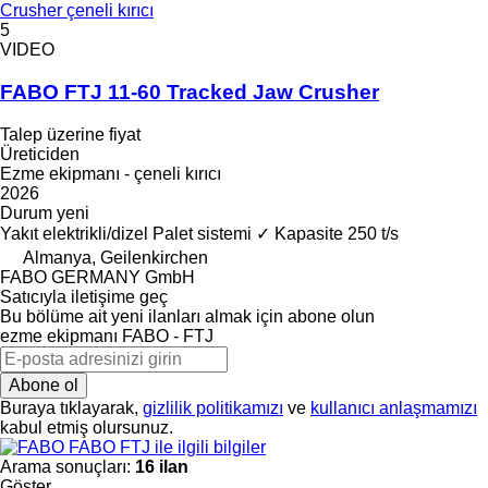
Crusher çeneli kırıcı
5
VIDEO
FABO FTJ 11-60 Tracked Jaw Crusher
Talep üzerine fiyat
Üreticiden
Ezme ekipmanı - çeneli kırıcı
2026
Durum
yeni
Yakıt
elektrikli/dizel
Palet sistemi
✓
Kapasite
250 t/s
Almanya, Geilenkirchen
FABO GERMANY GmbH
Satıcıyla iletişime geç
Bu bölüme ait yeni ilanları almak için abone olun
ezme ekipmanı
FABO - FTJ
Abone ol
Buraya tıklayarak,
gizlilik politikamızı
ve
kullanıcı anlaşmamızı
kabul etmiş olursunuz.
FABO FTJ ile ilgili bilgiler
Arama sonuçları:
16 ilan
Göster