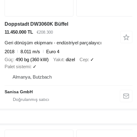
Doppstadt DW3060K Büffel
11.450.000 TL
€208.300
Geri dönüşüm ekipmanı - endüstriyel parçalayıcı
2018
8.011 m/s
Euro 4
Güç
490 bg (360 kW)
Yakıt
dizel
Cep
✓
Palet sistemi
✓
Almanya, Butzbach
Sanisa GmbH