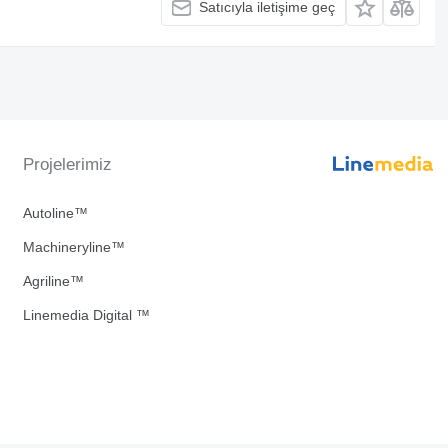
Satıcıyla iletişime geç
Projelerimiz
Autoline™
Machineryline™
Agriline™
Linemedia Digital ™