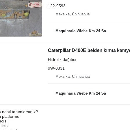
122-9593
Meksika, Chihuahua
Maquinaria Wiebe Km 24 Sa
Caterpillar D400E belden kırma kamyo
Hidrolik dağıtıcı
9W-0331
Meksika, Chihuahua
Maquinaria Wiebe Km 24 Sa
a nasıl tanımlarsınız?
an platformu
ıcısı
ticisi