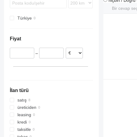
hiçbiri / Doğr
Bir cevap se
Türkiye
Fiyat
–
İlan türü
satış
üreticiden
leasing
kredi
taksitle
takas