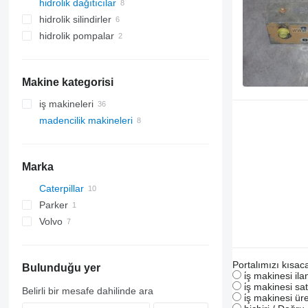
hidrolik dağıtıcılar
hidrolik silindirler
hidrolik pompalar
Makine kategorisi
iş makineleri
madencilik makineleri
ekskavatörler
toprak kaldırma makineleri
taş ocağı makineleri
buldozerler
belden kırma kamyonlar
Marka
Caterpillar
Parker
D series
Volvo
D400
A-series
Portalımızı kısac
Bulunduğu yer
i̇ş makinesi il
i̇ş makinesi sat
Belirli bir mesafe dahilinde ara
i̇ş makinesi üre