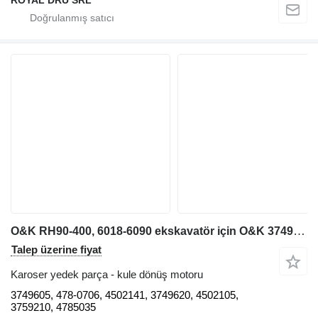
O&K RH90-400, 6018-6090 ekskavatör için O&K 3749605 kule dönüş motoru
Talep üzerine fiyat
Karoser yedek parça - kule dönüş motoru
3749605, 478-0706, 4502141, 3749620, 4502105,
3759210, 4785035