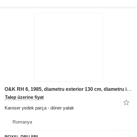
O&K RH 6, 1985, diametru exterior 130 cm, diametru interior 107,5 cm, 36 găuri, 106 dinți, lățime 92 mm iş makinesi için Ekskavatör Döndürme Halkası döner yatak
Talep üzerine fiyat
Karoser yedek parça - döner yatak
Romanya
ROYAL DRU SRL