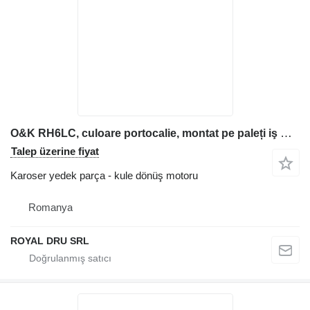
O&K RH6LC, culoare portocalie, montat pe paleți iş makinesi için Ekskavatör için kullanılmış dönüş redüktörü kule dönüş motoru
Talep üzerine fiyat
Karoser yedek parça - kule dönüş motoru
Romanya
ROYAL DRU SRL