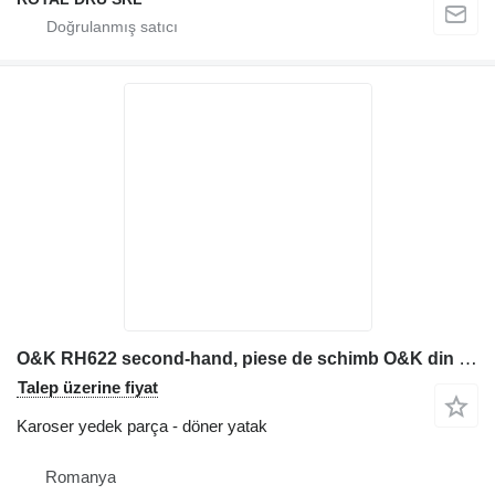
O&K RH622 second-hand, piese de schimb O&K din dezmembrări iş makinesi için Ekskavatör Döndürme Halkası döner yatak
Talep üzerine fiyat
Karoser yedek parça - döner yatak
Romanya