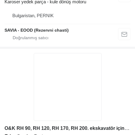
Karoser yedek parça - kule dönüş motoru
Bulgaristan, PERNIK
SAVIA - EOOD (Rezervni chasti)
O&K RH 90, RH 120, RH 170, RH 200. ekskavatör için O&K bearing for OK RH90, RH120, RH170, RH200. döner yatak