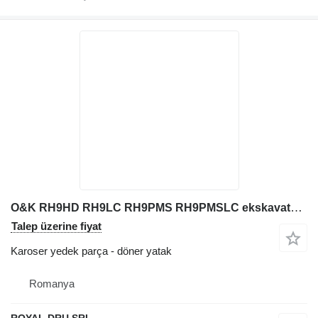
O&K RH9HD RH9LC RH9PMS RH9PMSLC ekskavatör için döner yatak
Talep üzerine fiyat
Karoser yedek parça - döner yatak
Romanya
ROYAL DRU SRL