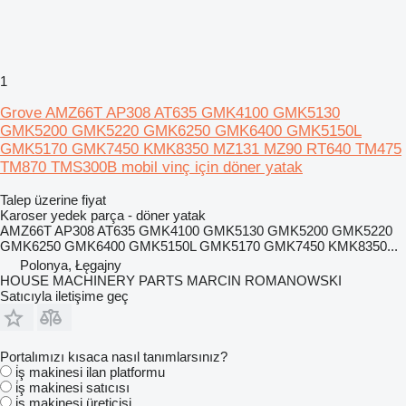
1
Grove AMZ66T AP308 AT635 GMK4100 GMK5130
GMK5200 GMK5220 GMK6250 GMK6400 GMK5150L
GMK5170 GMK7450 KMK8350 MZ131 MZ90 RT640 TM475
TM870 TMS300B mobil vinç için döner yatak
Talep üzerine fiyat
Karoser yedek parça - döner yatak
AMZ66T AP308 AT635 GMK4100 GMK5130 GMK5200 GMK5220
GMK6250 GMK6400 GMK5150L GMK5170 GMK7450 KMK8350...
Polonya, Łęgajny
HOUSE MACHINERY PARTS MARCIN ROMANOWSKI
Satıcıyla iletişime geç
Portalımızı kısaca nasıl tanımlarsınız?
i̇ş makinesi ilan platformu
i̇ş makinesi satıcısı
i̇ş makinesi üreticisi