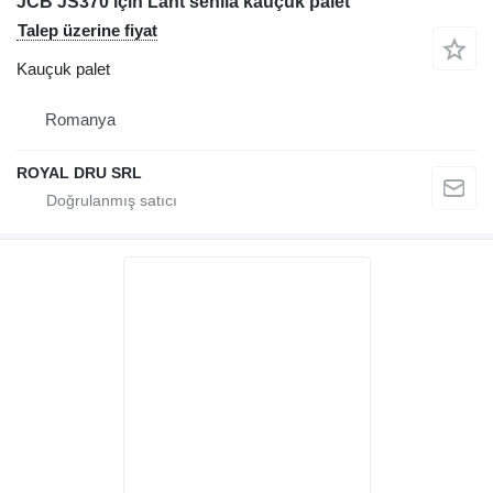
JCB JS370 için Lant senila kauçuk palet
Talep üzerine fiyat
Kauçuk palet
Romanya
ROYAL DRU SRL