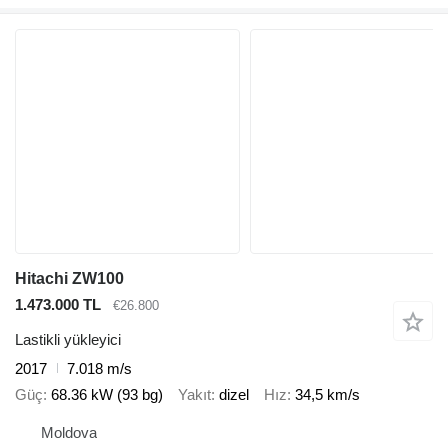
Hitachi ZW100
1.473.000 TL
€26.800
Lastikli yükleyici
2017
7.018 m/s
Güç
68.36 kW (93 bg)
Yakıt
dizel
Hız
34,5 km/s
Moldova