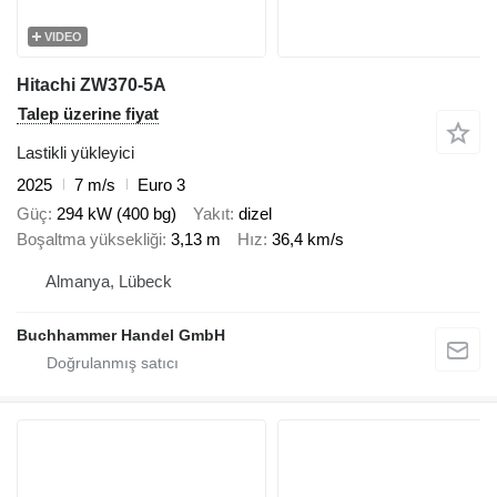
VIDEO
Hitachi ZW370-5A
Talep üzerine fiyat
Lastikli yükleyici
2025
7 m/s
Euro 3
Güç
294 kW (400 bg)
Yakıt
dizel
Boşaltma yüksekliği
3,13 m
Hız
36,4 km/s
Almanya, Lübeck
Buchhammer Handel GmbH