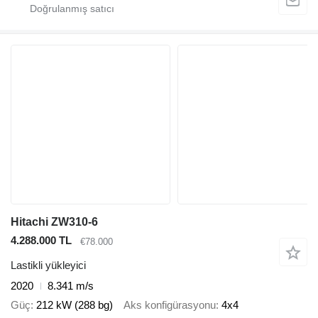
Hitachi ZW310-6
4.288.000 TL
€78.000
Lastikli yükleyici
2020
8.341 m/s
Güç
212 kW (288 bg)
Aks konfigürasyonu
4x4