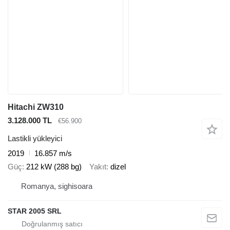
Hitachi ZW310
3.128.000 TL
€56.900
Lastikli yükleyici
2019
16.857 m/s
Güç
212 kW (288 bg)
Yakıt
dizel
Romanya, sighisoara
STAR 2005 SRL