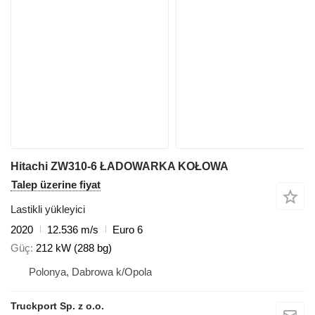
Hitachi ZW310-6 ŁADOWARKA KOŁOWA
Talep üzerine fiyat
Lastikli yükleyici
2020
12.536 m/s
Euro 6
Güç
212 kW (288 bg)
Polonya, Dabrowa k/Opola
Truckport Sp. z o.o.