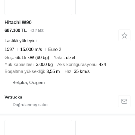
Hitachi W90
687.100 TL
€12.500
Lastikli yükleyici
1997
15.000 m/s
Euro 2
Güç
66.15 kW (90 bg)
Yakıt
dizel
Yük kapasitesi
3.000 kg
Aks konfigürasyonu
4x4
Boşaltma yüksekliği
3,55 m
Hız
35 km/s
Belçika, Ooigem
Vetrucks