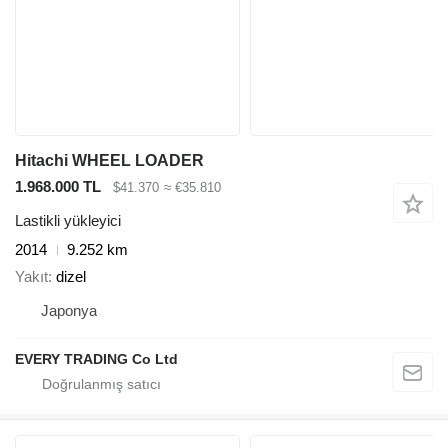
Hitachi WHEEL LOADER
1.968.000 TL
$41.370
≈ €35.810
Lastikli yükleyici
2014
9.252 km
Yakıt
dizel
Japonya
EVERY TRADING Co Ltd