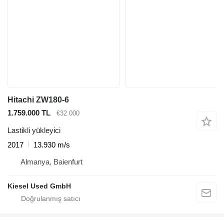
Hitachi ZW180-6
1.759.000 TL
€32.000
Lastikli yükleyici
2017
13.930 m/s
Almanya, Baienfurt
Kiesel Used GmbH