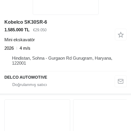
Kobelco SK30SR-6
1.585.000 TL
€29.050
Mini ekskavatör
2026
4 m/s
Hindistan, Sohna - Gurgaon Rd Gurugram, Haryana,
122001
DELCO AUTOMOTIVE