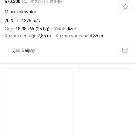
570.300 TL
$12.000
≈ €10.450
Mini ekskavatör
2020
2.275 m/s
Güç
18.38 kW (25 bg)
Yakıt
dizel
Kazma derinliği
2,85 m
Kazma yarıçapı
4,85 m
Çin, Beijing