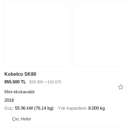
Kobelco SK80
855.500 TL
$18.000
≈ €15.670
Mini ekskavatör
2018
Güç
55.96 kW (76.14 bg)
Yük kapasitesi
8.000 kg
Çin, Hefei