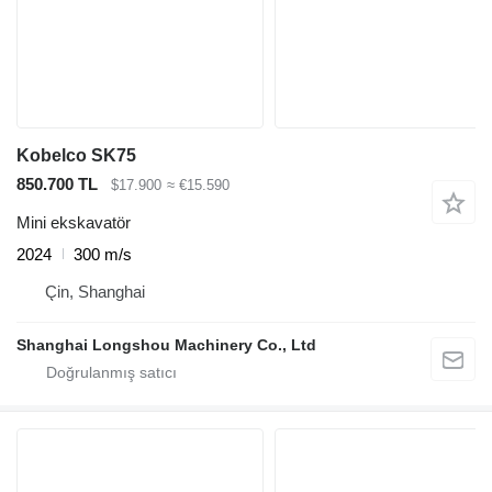
Kobelco SK75
850.700 TL
$17.900
≈ €15.590
Mini ekskavatör
2024
300 m/s
Çin, Shanghai
Shanghai Longshou Machinery Co., Ltd