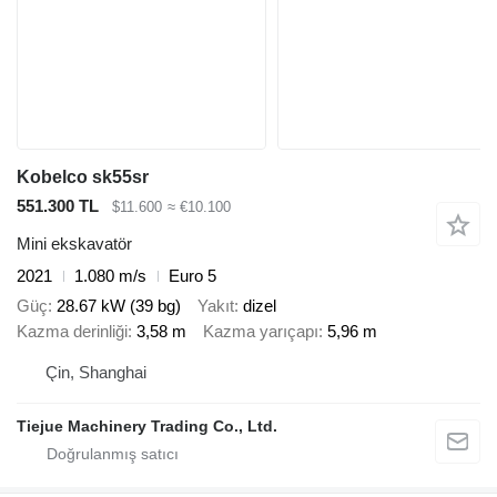
Kobelco sk55sr
551.300 TL
$11.600
≈ €10.100
Mini ekskavatör
2021
1.080 m/s
Euro 5
Güç
28.67 kW (39 bg)
Yakıt
dizel
Kazma derinliği
3,58 m
Kazma yarıçapı
5,96 m
Çin, Shanghai
Tiejue Machinery Trading Co., Ltd.