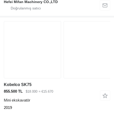
Hefei Mifan Machinery CO.,LTD
Kobelco SK75
855.500 TL
$18.000
≈ €15.670
Mini ekskavatör
2019