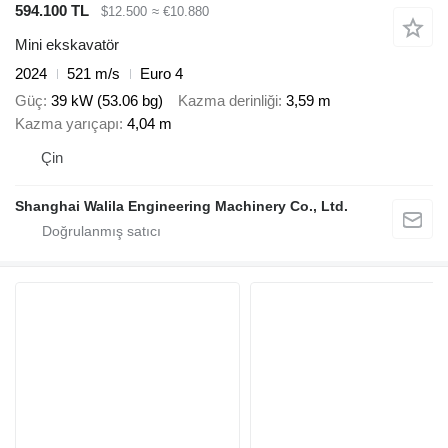
594.100 TL
$12.500
≈ €10.880
Mini ekskavatör
2024
521 m/s
Euro 4
Güç
39 kW (53.06 bg)
Kazma derinliği
3,59 m
Kazma yarıçapı
4,04 m
Çin
Shanghai Walila Engineering Machinery Co., Ltd.