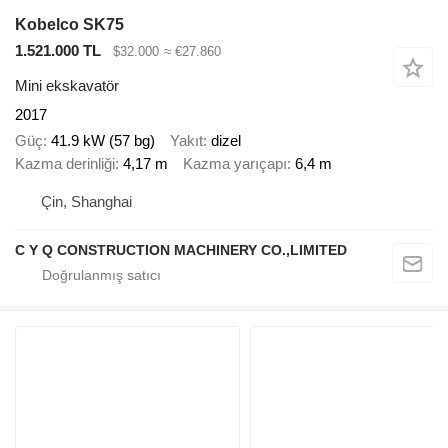
Kobelco SK75
1.521.000 TL
$32.000
≈ €27.860
Mini ekskavatör
2017
Güç
41.9 kW (57 bg)
Yakıt
dizel
Kazma derinliği
4,17 m
Kazma yarıçapı
6,4 m
Çin, Shanghai
C Y Q CONSTRUCTION MACHINERY CO.,LIMITED