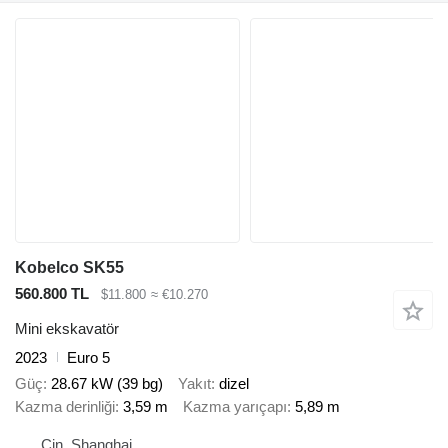
Kobelco SK55
560.800 TL
$11.800
≈ €10.270
Mini ekskavatör
2023
Euro 5
Güç
28.67 kW (39 bg)
Yakıt
dizel
Kazma derinliği
3,59 m
Kazma yarıçapı
5,89 m
Çin, Shanghai