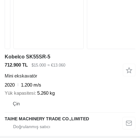
Kobelco SK55SR-5
712.900 TL
$15.000
≈ €13.060
Mini ekskavatör
2020
1.200 m/s
Yük kapasitesi
5.260 kg
Çin
TAIHE MACHINERY TRADE CO.,LIMITED