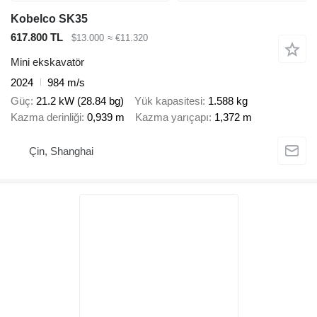
Kobelco SK35
617.800 TL
$13.000
≈ €11.320
Mini ekskavatör
2024
984 m/s
Güç
21.2 kW (28.84 bg)
Yük kapasitesi
1.588 kg
Kazma derinliği
0,939 m
Kazma yarıçapı
1,372 m
Çin, Shanghai