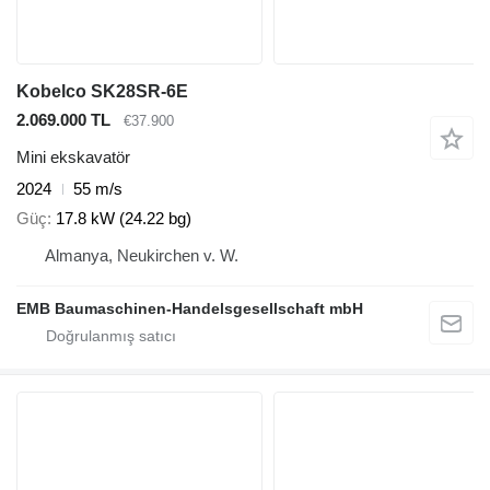
Kobelco SK28SR-6E
2.069.000 TL
€37.900
Mini ekskavatör
2024
55 m/s
Güç
17.8 kW (24.22 bg)
Almanya, Neukirchen v. W.
EMB Baumaschinen-Handelsgesellschaft mbH