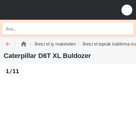
İkinci el iş makineleri
İkinci el toprak kaldırma ma
Caterpillar D6T XL Buldozer
1/11