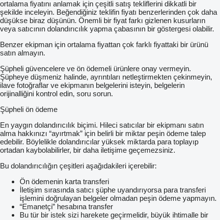
ortalama fiyatını anlamak için çeşitli satış tekliflerini dikkatli bir
şekilde inceleyin. Beğendiğiniz teklifin fiyatı benzerlerinden çok daha
düşükse biraz düşünün. Önemli bir fiyat farkı gizlenen kusurların
veya satıcının dolandırıcılık yapma çabasının bir göstergesi olabilir.
Benzer ekipman için ortalama fiyattan çok farklı fiyattaki bir ürünü
satın almayın.
Şüpheli güvencelere ve ön ödemeli ürünlere onay vermeyin.
Şüpheye düşmeniz halinde, ayrıntıları netleştirmekten çekinmeyin,
ilave fotoğraflar ve ekipmanın belgelerini isteyin, belgelerin
orijinalliğini kontrol edin, soru sorun.
Şüpheli ön ödeme
En yaygın dolandırıcılık biçimi. Hileci satıcılar bir ekipmanı satın
alma hakkınızı “ayırtmak” için belirli bir miktar peşin ödeme talep
edebilir. Böylelikle dolandırıcılar yüksek miktarda para toplayıp
ortadan kaybolabilirler, bir daha iletişime geçemezsiniz.
Bu dolandırıcılığın çeşitleri aşağıdakileri içerebilir:
Ön ödemenin karta transferi
İletişim sırasında satıcı şüphe uyandırıyorsa para transferi
işlemini doğrulayan belgeler olmadan peşin ödeme yapmayın.
“Emanetçi” hesabına transfer
Bu tür bir istek sizi harekete geçirmelidir, büyük ihtimalle bir