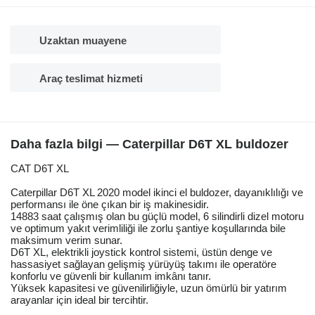
Uzaktan muayene
Araç teslimat hizmeti
Daha fazla bilgi — Caterpillar D6T XL buldozer
CAT D6T XL
Caterpillar D6T XL 2020 model ikinci el buldozer, dayanıklılığı ve
performansı ile öne çıkan bir iş makinesidir.
14883 saat çalışmış olan bu güçlü model, 6 silindirli dizel motoru
ve optimum yakıt verimliliği ile zorlu şantiye koşullarında bile
maksimum verim sunar.
D6T XL, elektrikli joystick kontrol sistemi, üstün denge ve
hassasiyet sağlayan gelişmiş yürüyüş takımı ile operatöre
konforlu ve güvenli bir kullanım imkânı tanır.
Yüksek kapasitesi ve güvenilirliğiyle, uzun ömürlü bir yatırım
arayanlar için ideal bir tercihtir.