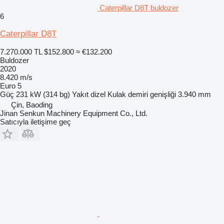
Caterpillar D8T buldozer
6
Caterpillar D8T
7.270.000 TL
$152.800
≈ €132.200
Buldozer
2020
8.420 m/s
Euro 5
Güç
231 kW (314 bg)
Yakıt
dizel
Kulak demiri genişliği
3.940 mm
Çin, Baoding
Jinan Senkun Machinery Equipment Co., Ltd.
Satıcıyla iletişime geç