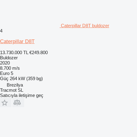
Caterpillar D8T buldozer
4
Caterpillar D8T
13.730.000 TL
€249.800
Buldozer
2020
8.700 m/s
Euro 5
Güç
264 kW (359 bg)
Brezilya
Tracmot SL
Satıcıyla iletişime geç