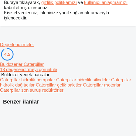
Buraya tıklayarak,
gizlilik politikamızı
ve
kullanıcı anlaşmamızı
kabul etmiş olursunuz.
Kişisel verileriniz, talebinize yanıt sağlamak amacıyla
işlenecektir.
Değerlendirmeler
4.5
Buldozerler Caterpillar
13 değerlendirmeyi görüntüle
Buldozer yedek parçalar
Caterpillar hidrolik pompalar
Caterpillar hidrolik silindirler
Caterpillar
hidrolik dağıtıcılar
Caterpillar çelik paletler
Caterpillar motorlar
Caterpillar son sürüş redüktörler
Benzer ilanlar