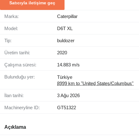
Satıcıyla iletişime geç
Marka:
Caterpillar
Model:
D6T XL
Tip:
buldozer
Üretim tarihi:
2020
Çalışma süresi:
14.883 m/s
Bulunduğu yer:
Türkiye
8999 km to "United States/Columbus"
İlan tarihi:
3 Ağu 2026
Machineryline ID:
GT51322
Açıklama