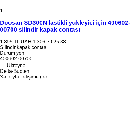
1
Doosan SD300N lastikli yükleyici için 400602-
00700 silindir kapak contası
1.395 TL
UAH 1.306
≈ €25,38
Silindir kapak contası
Durum
yeni
400602-00700
Ukrayna
Delta-Budteh
Satıcıyla iletişime geç