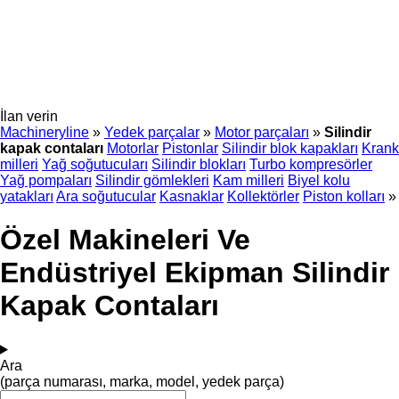
İlan verin
Machineryline
»
Yedek parçalar
»
Motor parçaları
»
Silindir
kapak contaları
Motorlar
Pistonlar
Silindir blok kapakları
Krank
milleri
Yağ soğutucuları
Silindir blokları
Turbo kompresörler
Yağ pompaları
Silindir gömlekleri
Kam milleri
Biyel kolu
yatakları
Ara soğutucular
Kasnaklar
Kollektörler
Piston kolları
»
Özel Makineleri Ve
Endüstriyel Ekipman Silindir
Kapak Contaları
Ara
(parça numarası, marka, model, yedek parça)