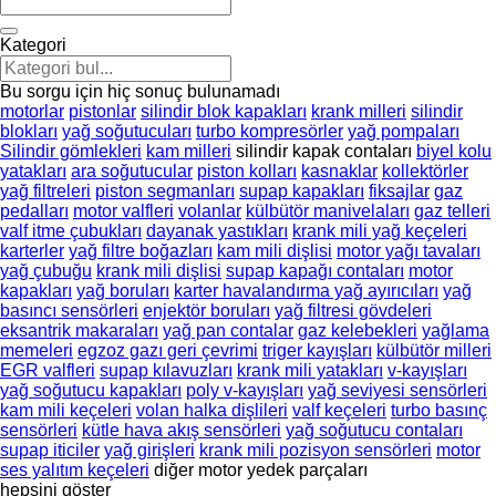
Kategori
Bu sorgu için hiç sonuç bulunamadı
motorlar
pistonlar
silindir blok kapakları
krank milleri
silindir
blokları
yağ soğutucuları
turbo kompresörler
yağ pompaları
Silindir gömlekleri
kam milleri
silindir kapak contaları
biyel kolu
yatakları
ara soğutucular
piston kolları
kasnaklar
kollektörler
yağ filtreleri
piston segmanları
supap kapakları
fiksajlar
gaz
pedalları
motor valfleri
volanlar
külbütör manivelaları
gaz telleri
valf itme çubukları
dayanak yastıkları
krank mili yağ keçeleri
karterler
yağ filtre boğazları
kam mili dişlisi
motor yağı tavaları
yağ çubuğu
krank mili dişlisi
supap kapağı contaları
motor
kapakları
yağ boruları
karter havalandırma yağ ayırıcıları
yağ
basıncı sensörleri
enjektör boruları
yağ filtresi gövdeleri
eksantrik makaraları
yağ pan contalar
gaz kelebekleri
yağlama
memeleri
egzoz gazı geri çevrimi
triger kayışları
külbütör milleri
EGR valfleri
supap kılavuzları
krank mili yatakları
v-kayışları
yağ soğutucu kapakları
poly v-kayışları
yağ seviyesi sensörleri
kam mili keçeleri
volan halka dişlileri
valf keçeleri
turbo basınç
sensörleri
kütle hava akış sensörleri
yağ soğutucu contaları
supap iticiler
yağ girişleri
krank mili pozisyon sensörleri
motor
ses yalıtım keçeleri
diğer motor yedek parçaları
hepsini göster