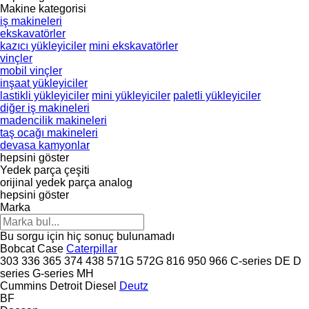
Makine kategorisi
iş makineleri
ekskavatörler
kazıcı yükleyiciler
mini ekskavatörler
vinçler
mobil vinçler
inşaat yükleyiciler
lastikli yükleyiciler
mini yükleyiciler
paletli yükleyiciler
diğer iş makineleri
madencilik makineleri
taş ocağı makineleri
devasa kamyonlar
hepsini göster
Yedek parça çeşiti
orijinal yedek parça
analog
hepsini göster
Marka
Bu sorgu için hiç sonuç bulunamadı
Bobcat
Case
Caterpillar
303
336
365
374
438
571G
572G
816
950
966
C-series
DE
D
series
G-series
MH
Cummins
Detroit Diesel
Deutz
BF