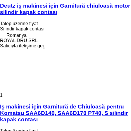
Deutz iş makinesi için Garnitură chiuloasă motor
silindir kapak contası
Talep üzerine fiyat
Silindir kapak contası
Romanya
ROYAL DRU SRL
Satıcıyla iletişime geç
1
İş makinesi için Garnitură de Chiuloasă pentru
Komatsu SAA6D140, SAA6D170 P740, S silindir
kapak contası
Talep üzerine fiyat