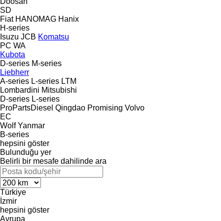
Doosan
SD
Fiat
HANOMAG
Hanix
H-series
Isuzu
JCB
Komatsu
PC
WA
Kubota
D-series
M-series
Liebherr
A-series
L-series
LTM
Lombardini
Mitsubishi
D-series
L-series
ProPartsDiesel
Qingdao Promising
Volvo
EC
Wolf
Yanmar
B-series
hepsini göster
Bulunduğu yer
Belirli bir mesafe dahilinde ara
Türkiye
İzmir
hepsini göster
Avrupa