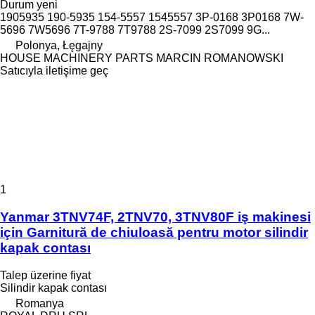
Durum
yeni
1905935 190-5935 154-5557 1545557 3P-0168 3P0168 7W-
5696 7W5696 7T-9788 7T9788 2S-7099 2S7099 9G...
Polonya, Łęgajny
HOUSE MACHINERY PARTS MARCIN ROMANOWSKI
Satıcıyla iletişime geç
1
Yanmar 3TNV74F, 2TNV70, 3TNV80F iş makinesi
için Garnitură de chiuloasă pentru motor silindir
kapak contası
Talep üzerine fiyat
Silindir kapak contası
Romanya