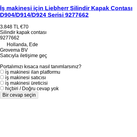
İş makinesi için Liebherr Silindir Kapak Contası
D904/D914/D924 Serisi 9277662
3.848 TL
€70
Silindir kapak contası
9277662
Hollanda, Ede
Grovema BV
Satıcıyla iletişime geç
Portalımızı kısaca nasıl tanımlarsınız?
i̇ş makinesi ilan platformu
i̇ş makinesi satıcısı
i̇ş makinesi üreticisi
hiçbiri / Doğru cevap yok
Bir cevap seçin