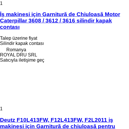
1
İş makinesi için Garnitură de Chiuloasă Motor
Caterpillar 3608 / 3612 / 3616 silindir kapak
contası
Talep üzerine fiyat
Silindir kapak contası
Romanya
ROYAL DRU SRL
Satıcıyla iletişime geç
1
Deutz F10L413FW, F12L413FW, F2L2011 iş
makinesi için Garnitură de chiuloasă pentru