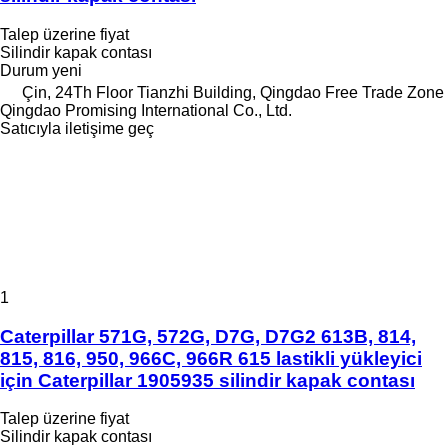
Talep üzerine fiyat
Silindir kapak contası
Durum
yeni
Çin, 24Th Floor Tianzhi Building, Qingdao Free Trade Zone
Qingdao Promising International Co., Ltd.
Satıcıyla iletişime geç
1
Caterpillar 571G, 572G, D7G, D7G2 613B, 814,
815, 816, 950, 966C, 966R 615 lastikli yükleyici
için Caterpillar 1905935 silindir kapak contası
Talep üzerine fiyat
Silindir kapak contası