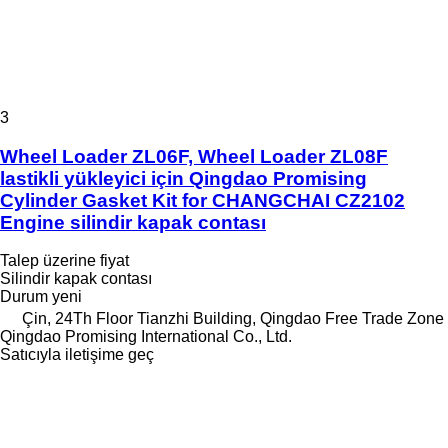
3
Wheel Loader ZL06F, Wheel Loader ZL08F
lastikli yükleyici için Qingdao Promising
Cylinder Gasket Kit for CHANGCHAI CZ2102
Engine silindir kapak contası
Talep üzerine fiyat
Silindir kapak contası
Durum
yeni
Çin, 24Th Floor Tianzhi Building, Qingdao Free Trade Zone
Qingdao Promising International Co., Ltd.
Satıcıyla iletişime geç