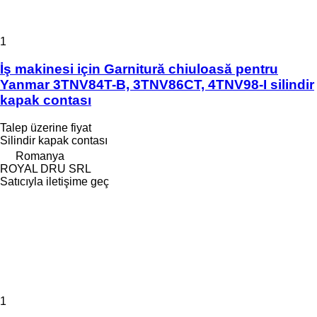
1
İş makinesi için Garnitură chiuloasă pentru
Yanmar 3TNV84T-B, 3TNV86CT, 4TNV98-I silindir
kapak contası
Talep üzerine fiyat
Silindir kapak contası
Romanya
ROYAL DRU SRL
Satıcıyla iletişime geç
1