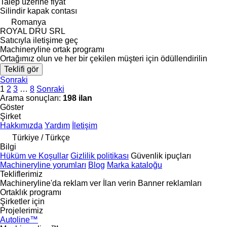
Talep üzerine fiyat
Silindir kapak contası
Romanya
ROYAL DRU SRL
Satıcıyla iletişime geç
Machineryline ortak programı
Ortağımız olun ve her bir çekilen müşteri için ödüllendirilin
Teklifi gör
Sonraki
1
2
3
…
8
Sonraki
Arama sonuçları:
198 ilan
Göster
Şirket
Hakkımızda
Yardım
İletişim
Türkiye / Türkçe
Bilgi
Hüküm ve Koşullar
Gizlilik politikası
Güvenlik ipuçları
Machineryline yorumları
Blog
Marka kataloğu
Tekliflerimiz
Machineryline'da reklam ver
İlan verin
Banner reklamları
Ortaklık programı
Şirketler için
Projelerimiz
Autoline™