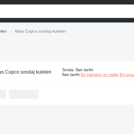
leri
Atlas Copco sondaj kuleleri
Sırala
:
İlan tarihi
as Copco sondaj kuleleri
İlan tarihi
En pahalısı en üstte
En ucuz