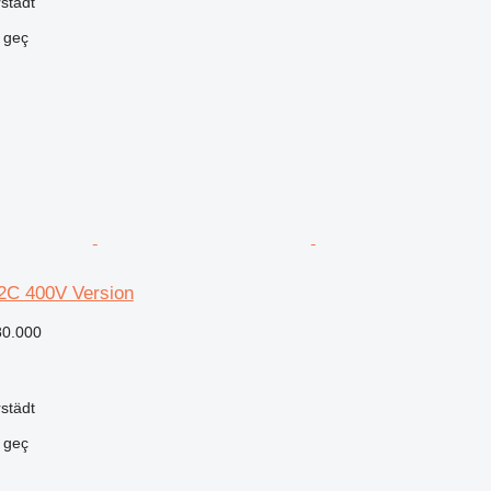
städt
e geç
2C 400V Version
80.000
städt
e geç