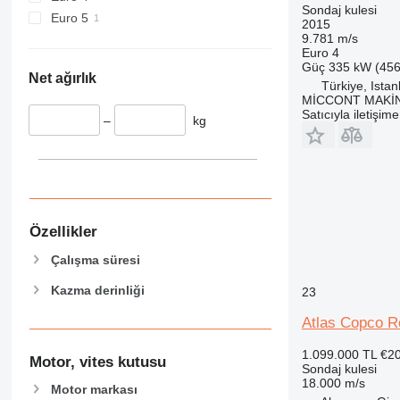
Sondaj kulesi
Euro 5
2015
9.781 m/s
Euro 4
Güç
335 kW (456
Net ağırlık
Türkiye, Istan
MİCCONT MAKİN
Satıcıyla iletişim
–
kg
Özellikler
Çalışma süresi
Kazma derinliği
23
Atlas Copco 
1.099.000 TL
€2
Motor, vites kutusu
Sondaj kulesi
18.000 m/s
Motor markası