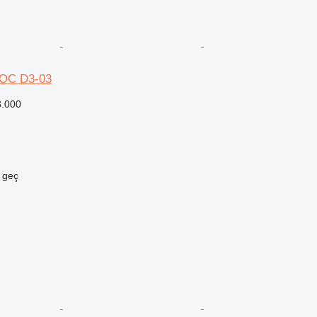
ROC D3-03
3.000
e geç