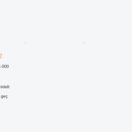
7
5.000
städt
e geç