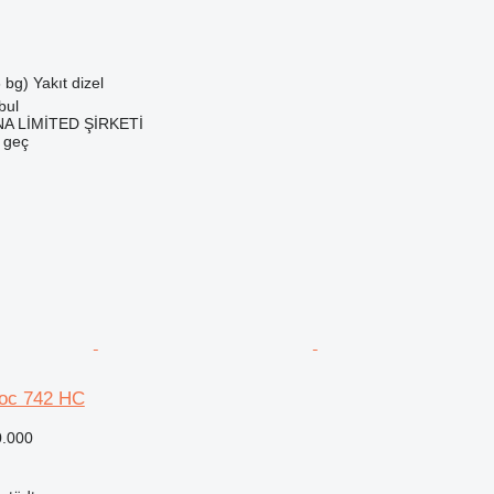
 bg)
Yakıt
dizel
bul
A LİMİTED ŞİRKETİ
e geç
Roc 742 HC
0.000