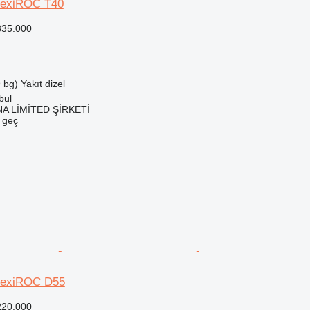
lexiROC T40
335.000
 bg)
Yakıt
dizel
bul
A LİMİTED ŞİRKETİ
e geç
FlexiROC D55
220.000