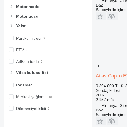
Almanya, Gier
B&Z
Motor modeli
Satıcıyla iletişim
Motor gücü
Yakıt
Partikül filtresi
EEV
AdBlue tankı
10
Vites kutusu tipi
Atlas Copco E
Retarder
9.894.000 TL
€1
Sondaj kulesi
2007
Merkezi yağlama
2.957 m/s
Almanya, Gier
Diferansiyel kilidi
B&Z
Satıcıyla iletişim