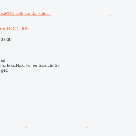
FlexiROC D65
30.000
bul
ns.Teks.Nak.Tic. ve San.Ltd.Sti
e geç