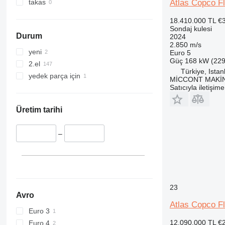
Atlas Copco F
takas
18.410.000 TL
€
Sondaj kulesi
Durum
2024
2.850 m/s
yeni
Euro 5
Güç
168 kW (229
2.el
Türkiye, Istan
yedek parça için
MİCCONT MAKİN
Satıcıyla iletişim
Üretim tarihi
–
23
Avro
Atlas Copco 
Euro 3
12.090.000 TL
€
Euro 4