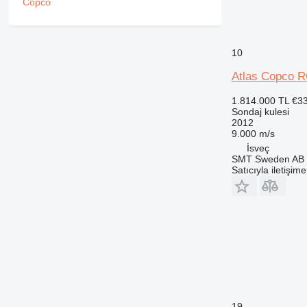
10
Atlas Copco 
1.814.000 TL
€3
Sondaj kulesi
2012
9.000 m/s
İsveç
SMT Sweden AB
Satıcıyla iletişim
19