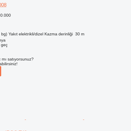
008
0.000
 bg)
Yakıt
elektrikli/dizel
Kazma derinliği
30 m
hya
e geç
 mı satıyorsunuz?
ilirsiniz!