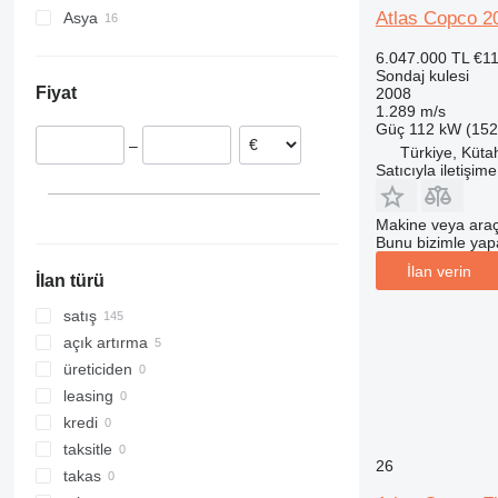
Atlas Copco 2
Asya
Almanya
ABD
İsveç
Meksika
Çin
6.047.000 TL
€11
Norveç
Birleşik Arap Emirlikleri
Sondaj kulesi
Fiyat
2008
Hollanda
İsrail
1.289 m/s
İtalya
Güç
112 kW (152
–
Polonya
Türkiye, Küta
Satıcıyla iletişim
Avusturya
hepsini göster
Makine veya araç
Bunu bizimle yapab
İlan verin
İlan türü
satış
açık artırma
üreticiden
leasing
kredi
taksitle
26
takas