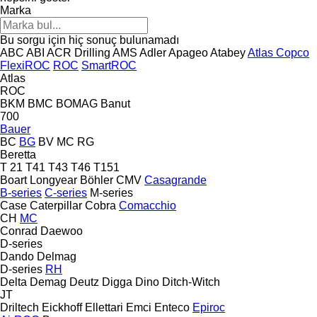
Marka
Bu sorgu için hiç sonuç bulunamadı
ABC
ABI
ACR Drilling
AMS
Adler
Apageo
Atabey
Atlas Copco
FlexiROC
ROC
SmartROC
Atlas
ROC
BKM
BMC
BOMAG
Banut
700
Bauer
BC
BG
BV
MC
RG
Beretta
T 21
T41
T43
T46
T151
Boart Longyear
Böhler
CMV
Casagrande
B-series
C-series
M-series
Case
Caterpillar
Cobra
Comacchio
CH
MC
Conrad
Daewoo
D-series
Dando
Delmag
D-series
RH
Delta
Demag
Deutz
Digga
Dino
Ditch-Witch
JT
Driltech
Eickhoff
Ellettari
Emci
Enteco
Epiroc