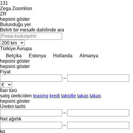
131
Zega
Zoomlion
ZR
hepsini göster
Bulunduğu yer
Belirli bir mesafe dahilinde ara
Türkiye
Avrupa
Belçika
Estonya
Hollanda
Almanya
hepsini göster
hepsini göster
Fiyat
–
İlan türü
satış
üreticiden
leasing
kredi
taksitle
takas
takas
hepsini göster
Üretim tarihi
–
Net ağırlık
–
kg