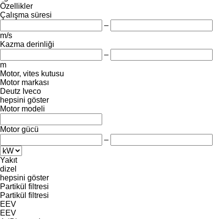
Özellikler
Çalışma süresi
–
m/s
Kazma derinliği
–
m
Motor, vites kutusu
Motor markası
Deutz
Iveco
hepsini göster
Motor modeli
Motor gücü
–
Yakıt
dizel
hepsini göster
Partikül filtresi
Partikül filtresi
EEV
EEV