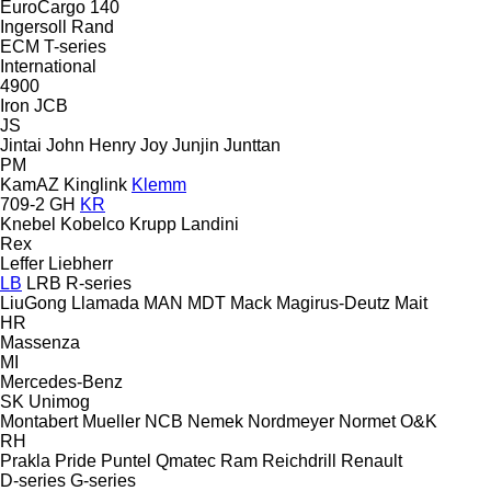
EuroCargo 140
Ingersoll Rand
ECM
T-series
International
4900
Iron
JCB
JS
Jintai
John Henry
Joy
Junjin
Junttan
PM
KamAZ
Kinglink
Klemm
709-2
GH
KR
Knebel
Kobelco
Krupp
Landini
Rex
Leffer
Liebherr
LB
LRB
R-series
LiuGong
Llamada
MAN
MDT
Mack
Magirus-Deutz
Mait
HR
Massenza
MI
Mercedes-Benz
SK
Unimog
Montabert
Mueller
NCB
Nemek
Nordmeyer
Normet
O&K
RH
Prakla
Pride
Puntel
Qmatec
Ram
Reichdrill
Renault
D-series
G-series