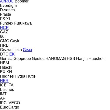
AirROC
Boomer
Everdigm
D-series
Fraste
FS
XL
Fundex
Furukawa
HCR
GAZ
66
GMC
Gayk
HRE
Geawelltech
Geax
DTC
EK
Gemsa
Geoprobe
Geotec
HANOMAG
HSB
Hanjin
Hausherr
HBM
Hitachi
EX
KH
Hughes
Hydra
Hütte
HBR
ICE
IFA
L-series
IMT
AF
IPC
IVECO
EuroCargo