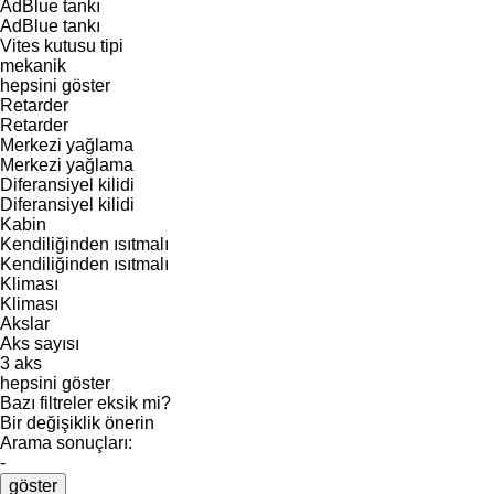
AdBlue tankı
AdBlue tankı
Vites kutusu tipi
mekanik
hepsini göster
Retarder
Retarder
Merkezi yağlama
Merkezi yağlama
Diferansiyel kilidi
Diferansiyel kilidi
Kabin
Kendiliğinden ısıtmalı
Kendiliğinden ısıtmalı
Kliması
Kliması
Akslar
Aks sayısı
3 aks
hepsini göster
Bazı filtreler eksik mi?
Bir değişiklik önerin
Arama sonuçları:
-
göster