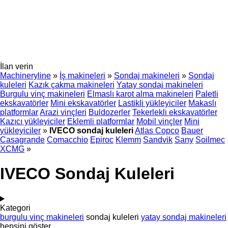
İlan verin
Machineryline
»
İş makineleri
»
Sondaj makineleri
»
Sondaj
kuleleri
Kazık çakma makineleri
Yatay sondaj makineleri
Burgulu vinç makineleri
Elmaslı karot alma makineleri
Paletli
ekskavatörler
Mini ekskavatörler
Lastikli yükleyiciler
Makaslı
platformlar
Arazi vinçleri
Buldozerler
Tekerlekli ekskavatörler
Kazıcı yükleyiciler
Eklemli platformlar
Mobil vinçler
Mini
yükleyiciler
»
IVECO sondaj kuleleri
Atlas Copco
Bauer
Casagrande
Comacchio
Epiroc
Klemm
Sandvik
Sany
Soilmec
XCMG
»
IVECO Sondaj Kuleleri
Kategori
burgulu vinç makineleri
sondaj kuleleri
yatay sondaj makineleri
hepsini göster