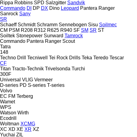
Rippa
Robbins
SPD
Salzgitter
Sandvik
Commando
DI
DP
DX
Dino
Leopard
Pantera
Ranger
Sanrock
Sany
SR
Schaeff
Schmidt
Schramm
Sennebogen
Sisu
Soilmec
CM
PSM
R208
R312
R625
R940
SF
SM
SR
ST
Soiltek
Stonepower
Sunward
Tamrock
Commando
Pantera
Ranger
Scout
Tatra
148
Techno Drill
Tecniwell
Tei Rock Drills
Teka
Teredo
Tescar
CF
Titan
Tracto-Technik
Trivelsonda
Turchi
300F
Universal
VLIG
Vermeer
D-series
PD
S-series
T-series
Volvo
EC
FM
Terberg
Wamet
WPS
Watson
Wirth
Ecodrill
Woltman
XCMG
XC
XD
XE
XR
XZ
Yuchai
ZIL