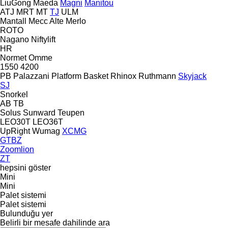
LiuGong
Maeda
Magni
Manitou
ATJ
MRT
MT
TJ
ULM
Mantall
Mecc Alte
Merlo
ROTO
Nagano
Niftylift
HR
Normet
Omme
1550
4200
PB
Palazzani
Platform Basket
Rhinox
Ruthmann
Skyjack
SJ
Snorkel
AB
TB
Solus
Sunward
Teupen
LEO30T
LEO36T
UpRight
Wumag
XCMG
GTBZ
Zoomlion
ZT
hepsini göster
Mini
Mini
Palet sistemi
Palet sistemi
Bulunduğu yer
Belirli bir mesafe dahilinde ara