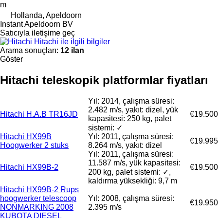
m
Hollanda, Apeldoorn
Instant Apeldoorn BV
Satıcıyla iletişime geç
Hitachi ile ilgili bilgiler
Arama sonuçları:
12 ilan
Göster
Hitachi teleskopik platformlar fiyatları
Yıl: 2014, çalışma süresi:
2.482 m/s, yakıt: dizel, yük
Hitachi H.A.B TR16JD
€19.500
kapasitesi: 250 kg, palet
sistemi: ✓
Hitachi HX99B
Yıl: 2011, çalışma süresi:
€19.995
Hoogwerker 2 stuks
8.264 m/s, yakıt: dizel
Yıl: 2011, çalışma süresi:
11.587 m/s, yük kapasitesi:
Hitachi HX99B-2
€19.500
200 kg, palet sistemi: ✓,
kaldırma yüksekliği: 9,7 m
Hitachi HX99B-2 Rups
hoogwerker telescoop
Yıl: 2008, çalışma süresi:
€19.950
NONMARKING 2008
2.395 m/s
KUBOTA DIESEL