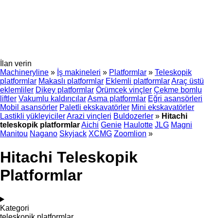
İlan verin
Machineryline
»
İş makineleri
»
Platformlar
»
Teleskopik
platformlar
Makaslı platformlar
Eklemli platformlar
Araç üstü
eklemliler
Dikey platformlar
Örümcek vinçler
Çekme bomlu
liftler
Vakumlu kaldırıcılar
Asma platformlar
Eğri asansörleri
Mobil asansörler
Paletli ekskavatörler
Mini ekskavatörler
Lastikli yükleyiciler
Arazi vinçleri
Buldozerler
»
Hitachi
teleskopik platformlar
Aichi
Genie
Haulotte
JLG
Magni
Manitou
Nagano
Skyjack
XCMG
Zoomlion
»
Hitachi Teleskopik
Platformlar
Kategori
teleskopik platformlar