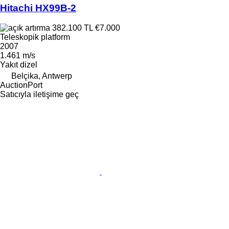
Hitachi HX99B-2
382.100 TL
€7.000
Teleskopik platform
2007
1.461 m/s
Yakıt
dizel
Belçika, Antwerp
AuctionPort
Satıcıyla iletişime geç