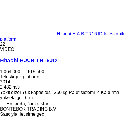
Hitachi H.A.B TR16JD teleskopik
platform
22
VIDEO
Hitachi H.A.B TR16JD
1.064.000 TL
€19.500
Teleskopik platform
2014
2.482 m/s
Yakıt
dizel
Yük kapasitesi
250 kg
Palet sistemi
✓
Kaldırma
yüksekliği
16 m
Hollanda, Jonkerslan
BONTEBOK TRADING B.V
Satıcıyla iletişime geç