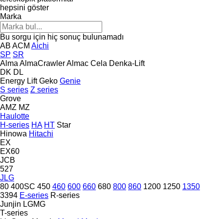
hepsini göster
Marka
Bu sorgu için hiç sonuç bulunamadı
AB
ACM
Aichi
SP
SR
Alma
AlmaCrawler
Almac
Cela
Denka-Lift
DK
DL
Energy Lift
Geko
Genie
S series
Z series
Grove
AMZ
MZ
Haulotte
H-series
HA
HT
Star
Hinowa
Hitachi
EX
EX60
JCB
527
JLG
80
400SC
450
460
600
660
680
800
860
1200
1250
1350
3394
E-series
R-series
Junjin
LGMG
T-series