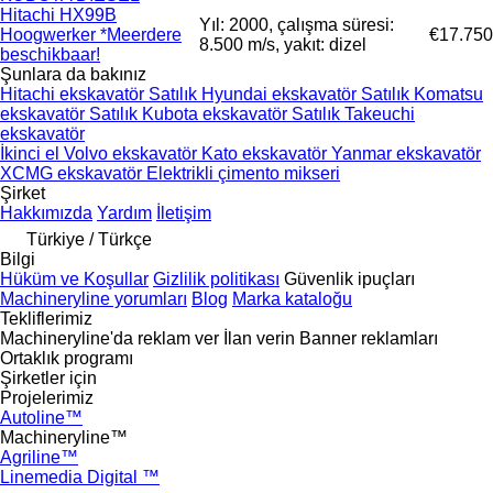
Hitachi HX99B
Yıl: 2000, çalışma süresi:
Hoogwerker *Meerdere
€17.750
8.500 m/s, yakıt: dizel
beschikbaar!
Şunlara da bakınız
Hitachi ekskavatör
Satılık Hyundai ekskavatör
Satılık Komatsu
ekskavatör
Satılık Kubota ekskavatör
Satılık Takeuchi
ekskavatör
İkinci el Volvo ekskavatör
Kato ekskavatör
Yanmar ekskavatör
XCMG ekskavatör
Elektrikli çimento mikseri
Şirket
Hakkımızda
Yardım
İletişim
Türkiye / Türkçe
Bilgi
Hüküm ve Koşullar
Gizlilik politikası
Güvenlik ipuçları
Machineryline yorumları
Blog
Marka kataloğu
Tekliflerimiz
Machineryline'da reklam ver
İlan verin
Banner reklamları
Ortaklık programı
Şirketler için
Projelerimiz
Autoline™
Machineryline™
Agriline™
Linemedia Digital ™