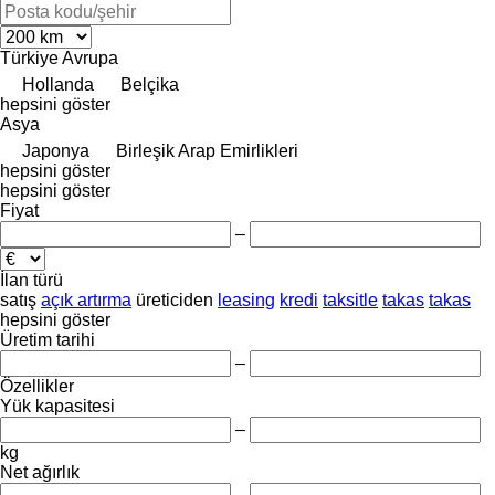
Türkiye
Avrupa
Hollanda
Belçika
hepsini göster
Asya
Japonya
Birleşik Arap Emirlikleri
hepsini göster
hepsini göster
Fiyat
–
İlan türü
satış
açık artırma
üreticiden
leasing
kredi
taksitle
takas
takas
hepsini göster
Üretim tarihi
–
Özellikler
Yük kapasitesi
–
kg
Net ağırlık