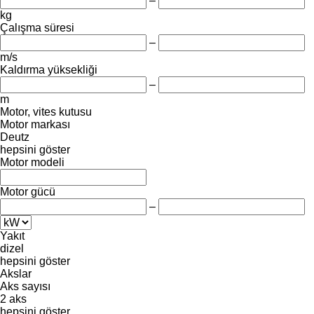
–
kg
Çalışma süresi
–
m/s
Kaldırma yüksekliği
–
m
Motor, vites kutusu
Motor markası
Deutz
hepsini göster
Motor modeli
Motor gücü
–
Yakıt
dizel
hepsini göster
Akslar
Aks sayısı
2 aks
hepsini göster