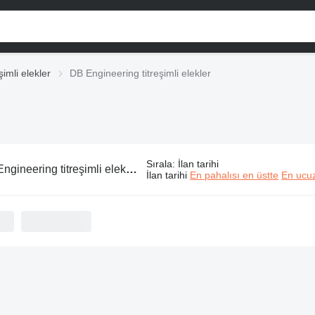
şimli elekler
DB Engineering titreşimli elekler
Sırala
:
İlan tarihi
gineering titreşimli elekler
İlan tarihi
En pahalısı en üstte
En ucuz