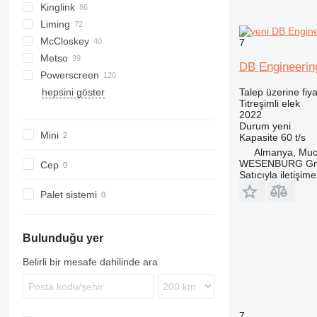
Kinglink
S-series
FTB
542
PC
Combo
Liming
FTI
640
Explorer
2LSX
Mobiscreen
McCloskey
FTS
Frontier
KL
516
7
Metso
Fullstar
Novum
ZSW
R-series
DB Engineeri
Powerscreen
MCK
S-series
Lokotrack
hepsini göster
ME
V-series
Nordberg
Chieftain
MPB
CS
Remax
QA
820
683
T5
1412
Orbital 3000
Talep üzerine fiya
Titreşimli elek
PRO
Commander
RM
QE
883+
694
TS
2022
Warrior
TSV
873
Durum
yeni
Mini
Kapasite
60 t/s
883
Almanya, Mu
WESENBURG G
Cep
Satıcıyla iletişim
Palet sistemi
Bulunduğu yer
Belirli bir mesafe dahilinde ara
7