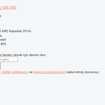
ng DB-25S
t
55 kW)
Kapasite
20 t/s
ch
mbH
e geç
i ilanları almak için abone olun
k,
gizlilik politikamızı
ve
kullanıcı anlaşmamızı
kabul etmiş olursunuz.