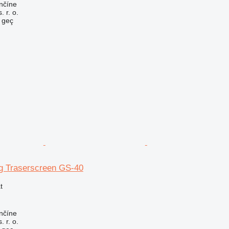
nčíne
 r. o.
e geç
g Traserscreen GS-40
t
nčíne
 r. o.