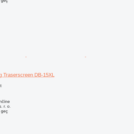
e geç
g Traserscreen DB-15XL
t
nčíne
 r. o.
e geç