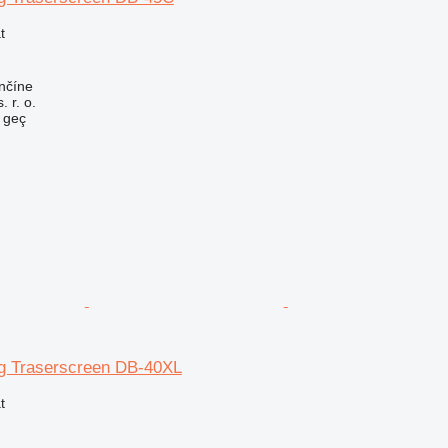
t
nčíne
 r. o.
e geç
g Traserscreen DB-40XL
t