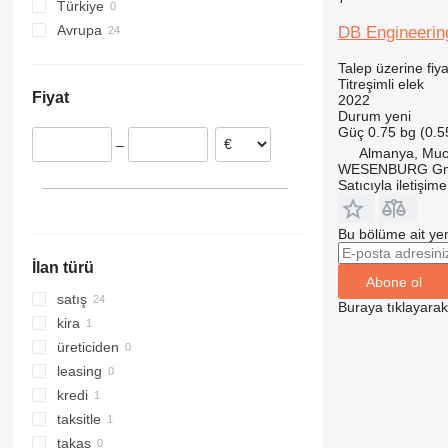
Türkiye
Avrupa
DB Engineeri
Slovakya
Talep üzerine fiya
Almanya
Titreşimli elek
Fiyat
2022
Fransa
Durum
yeni
Letonya
Güç
0.75 bg (0.
–
Almanya, Mu
WESENBURG G
Satıcıyla iletişim
Bu bölüme ait yen
İlan türü
Abone ol
satış
Buraya tıklayara
kira
üreticiden
leasing
kredi
taksitle
takas