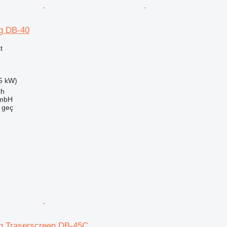
g DB-40
t
55 kW)
ch
mbH
e geç
g Traserscreen DB-45C