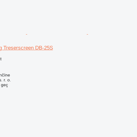
g Treserscreen DB-25S
t
nčíne
 r. o.
e geç