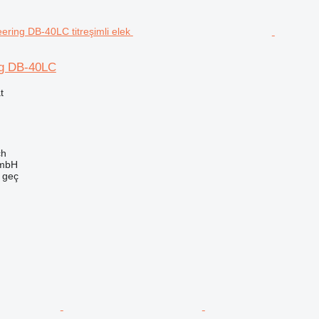
ng DB-40LC
t
ch
mbH
e geç