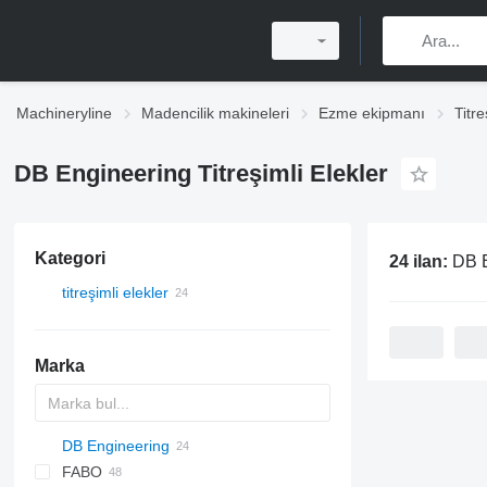
Machineryline
Madencilik makineleri
Ezme ekipmanı
Titre
DB Engineering Titreşimli Elekler
Kategori
24 ilan:
DB En
titreşimli elekler
Marka
DB Engineering
DF
60
FABO
SM
E-series