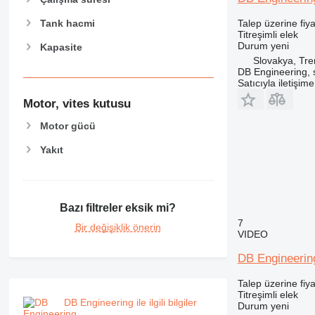
Talep üzerine fiya
Tank hacmi
Titreşimli elek
Durum
yeni
Kapasite
Slovakya, Tre
DB Engineering, s.
Satıcıyla iletişim
Motor, vites kutusu
Motor gücü
Yakıt
Bazı filtreler eksik mi?
7
Bir değişiklik önerin
VIDEO
DB Engineerin
Talep üzerine fiya
Titreşimli elek
DB Engineering ile ilgili bilgiler
Durum
yeni