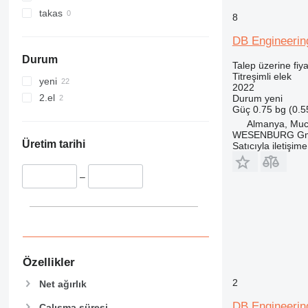
takas
8
DB Engineerin
Durum
Talep üzerine fiya
Titreşimli elek
yeni
2022
2.el
Durum
yeni
Güç
0.75 bg (0.
Almanya, Mu
WESENBURG G
Üretim tarihi
Satıcıyla iletişim
–
Özellikler
2
Net ağırlık
DB Engineerin
Çalışma süresi