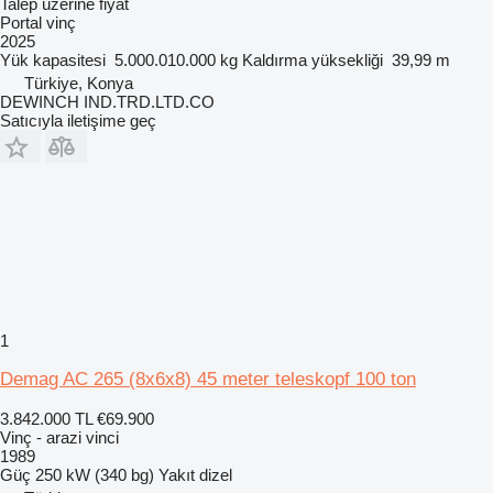
Talep üzerine fiyat
Portal vinç
2025
Yük kapasitesi
5.000.010.000 kg
Kaldırma yüksekliği
39,99 m
Türkiye, Konya
DEWINCH IND.TRD.LTD.CO
Satıcıyla iletişime geç
1
Demag AC 265 (8x6x8) 45 meter teleskopf 100 ton
3.842.000 TL
€69.900
Vinç - arazi vinci
1989
Güç
250 kW (340 bg)
Yakıt
dizel