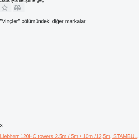
Satıcıyla iletişime geç
"Vinçler" bölümündeki diğer markalar
3
Liebherr 120HC towers 2,5m / 5m / 10m /12,5m, STAMBUL,