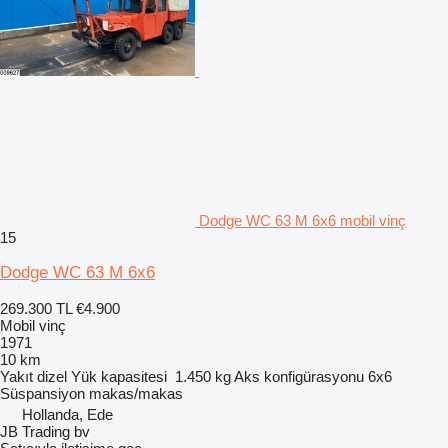
Dodge WC 63 M 6x6 mobil vinç
15
Dodge WC 63 M 6x6
269.300 TL
€4.900
Mobil vinç
1971
10 km
Yakıt
dizel
Yük kapasitesi
1.450 kg
Aks konfigürasyonu
6x6
Süspansiyon
makas/makas
Hollanda, Ede
JB Trading bv