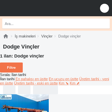
İş makineleri
Vinçler
Dodge vinçler
Dodge Vinçler
1 ilan:
Dodge vinçler
Filtre
Sırala
:
İlan tarihi
İlan tarihi
En pahalısı en üstte
En ucuzu en üstte
Üretim tarihi - yeni
en üstte
Üretim tarihi - eski en üstte
Km ⬊
Km ⬈