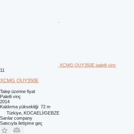
XCMG QUY350E paletli vinç
11
XCMG QUY350E
Talep üzerine fiyat
Paletli vinç
2014
Kaldırma yüksekliği
72 m
Türkiye, KOCAELİ/GEBZE
Sarılar company
Satıcıyla iletişime geç